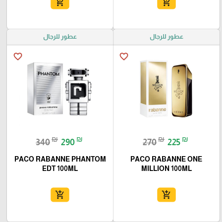
add_shopping_cart
add_shopping_cart
عطور للرجال
عطور للرجال
favorite_border
favorite_border
₪
₪
₪
₪
340
290
270
225
PACO RABANNE PHANTOM
PACO RABANNE ONE
EDT 100ML
MILLION 100ML
add_shopping_cart
add_shopping_cart