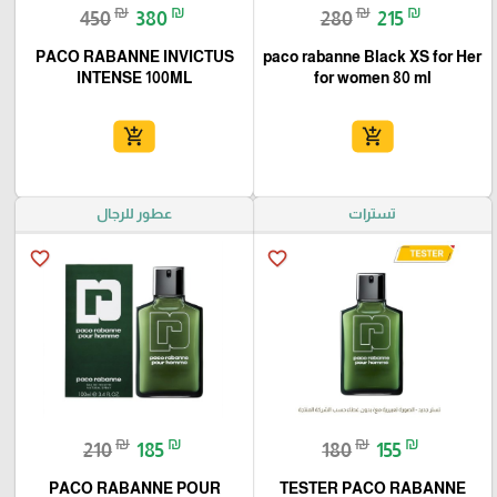
₪
₪
₪
₪
450
380
280
215
PACO RABANNE INVICTUS
paco rabanne Black XS for Her
INTENSE 100ML
for women 80 ml
add_shopping_cart
add_shopping_cart
تسترات
عطور للرجال
favorite_border
favorite_border
₪
₪
₪
₪
210
185
180
155
PACO RABANNE POUR
TESTER PACO RABANNE