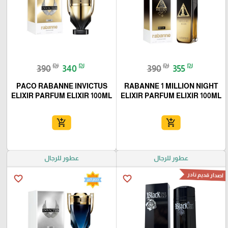
₪
₪
₪
₪
390
340
390
355
PACO RABANNE INVICTUS
RABANNE 1 MILLION NIGHT
ELIXIR PARFUM ELIXIR 100ML
ELIXIR PARFUM ELIXIR 100ML
add_shopping_cart
add_shopping_cart
عطور للرجال
عطور للرجال
اصدار قديم نادر
favorite_border
favorite_border