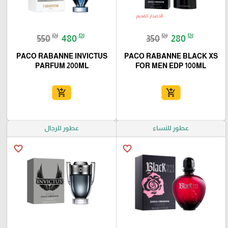
₪
₪
₪
₪
550
480
350
280
PACO RABANNE INVICTUS
PACO RABANNE BLACK XS
PARFUM 200ML
FOR MEN EDP 100ML
add_shopping_cart
add_shopping_cart
عطور للنساء
عطور للرجال
favorite_border
favorite_border