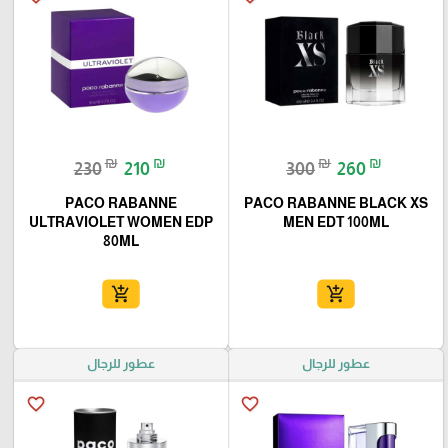
₪
₪
₪
₪
230
210
300
260
PACO RABANNE
PACO RABANNE BLACK XS
ULTRAVIOLET WOMEN EDP
MEN EDT 100ML
80ML
add_shopping_cart
add_shopping_cart
عطور للرجال
عطور للرجال
favorite_border
favorite_border