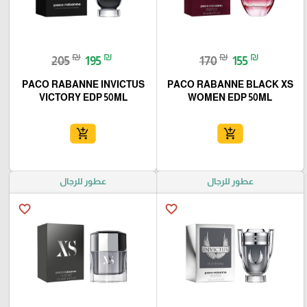
₪
₪
₪
₪
205
195
170
155
PACO RABANNE INVICTUS
PACO RABANNE BLACK XS
VICTORY EDP 50ML
WOMEN EDP 50ML
add_shopping_cart
add_shopping_cart
عطور للرجال
عطور للرجال
favorite_border
favorite_border