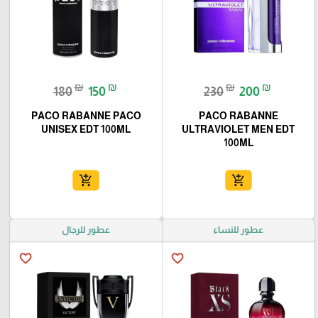
₪
₪
₪
₪
180
150
230
200
PACO RABANNE PACO
PACO RABANNE
UNISEX EDT 100ML
ULTRAVIOLET MEN EDT
100ML
add_shopping_cart
add_shopping_cart
عطور للنساء
عطور للرجال
favorite_border
favorite_border