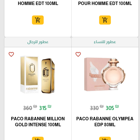
HOMME EDT 100ML
POUR HOMME EDT 100ML
add_shopping_cart
add_shopping_cart
عطور للنساء
عطور للرجال
favorite_border
favorite_border
₪
₪
₪
₪
360
315
330
305
PACO RABANNE MILLION
PACO RABANNE OLYMPEA
GOLD INTENSE 100ML
EDP 80ML