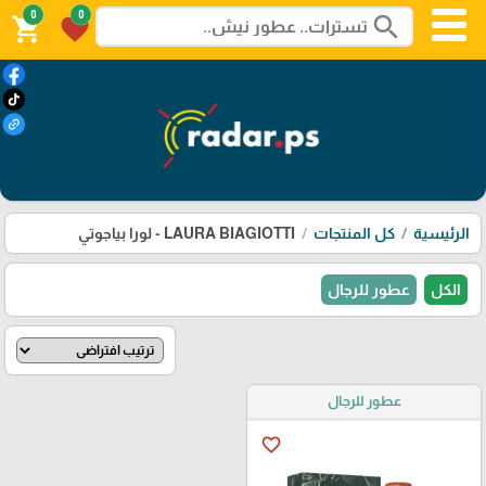
0
0
search
shopping_cart
favorite
الرئيسية
كل المنتجات
LAURA BIAGIOTTI - لورا بياجوتي
الكل
عطور للرجال
عطور للرجال
favorite_border