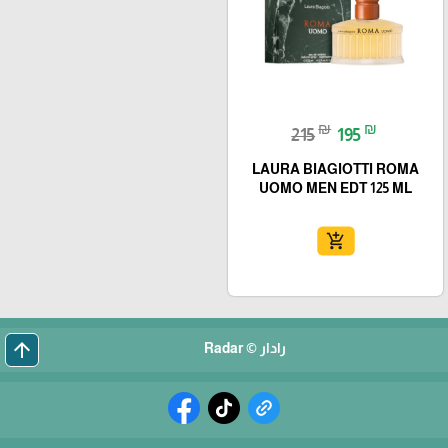
₪
₪
215
195
LAURA BIAGIOTTI ROMA
UOMO MEN EDT 125 ML
add_shopping_cart
arrow_upward
رادار © Radar