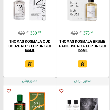
₪
₪
₪
₪
420
330
420
375
THOMAS KOSMALA OUD
THOMAS KOSMALA BRUME
DOUZE NO.12 EDP UNISEX
RADIEUSE NO.6 EDP UNISEX
100ML
100ML
add_shopping_cart
add_shopping_cart
عطور للرجال
عطور نيش
favorite_border
favorite_border