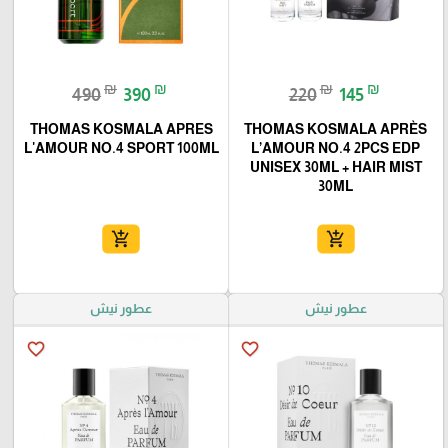
₪
₪
₪
₪
490
390
220
145
THOMAS KOSMALA APRES
THOMAS KOSMALA APRÈS
L'AMOUR NO.4 SPORT 100ML
L’AMOUR NO.4 2PCS EDP
UNISEX 30ML + HAIR MIST
30ML
add_shopping_cart
add_shopping_cart
عطور نيش
عطور نيش
favorite_border
favorite_border