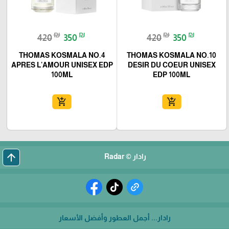
₪
₪
₪
₪
420
350
420
350
THOMAS KOSMALA NO.4
THOMAS KOSMALA NO.10
APRES L'AMOUR UNISEX EDP
DESIR DU COEUR UNISEX
100ML
EDP 100ML
add_shopping_cart
add_shopping_cart
arrow_upward
رادار © Radar
رادار... أجمل العطور وأفضل الأسعار