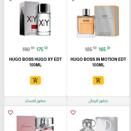
₪
₪
₪
₪
190
175
185
165
HUGO BOSS HUGO XY EDT
HUGO BOSS IN MOTION EDT
100ML
100ML
add_shopping_cart
add_shopping_cart
عطور للرجال
عطور للنساء
favorite_border
favorite_border