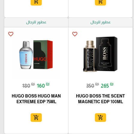
add_shopping_cart
add_shopping_cart
عطور للرجال
عطور للرجال
favorite_border
favorite_border
₪
₪
₪
₪
180
160
350
265
HUGO BOSS HUGO MAN
HUGO BOSS THE SCENT
EXTREME EDP 75ML
MAGNETIC EDP 100ML
add_shopping_cart
add_shopping_cart