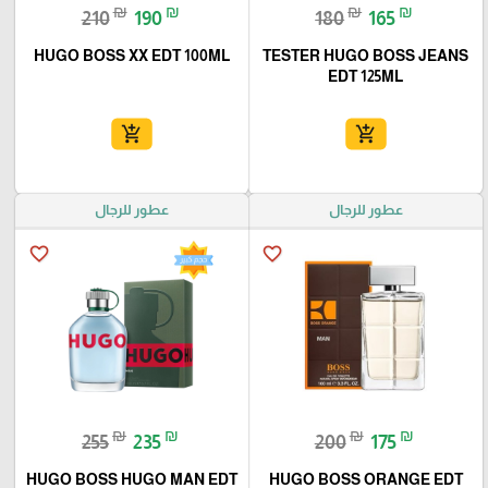
₪
₪
₪
₪
210
190
180
165
HUGO BOSS XX EDT 100ML
TESTER HUGO BOSS JEANS
EDT 125ML
add_shopping_cart
add_shopping_cart
عطور للرجال
عطور للرجال
favorite_border
favorite_border
₪
₪
₪
₪
255
235
200
175
HUGO BOSS HUGO MAN EDT
HUGO BOSS ORANGE EDT