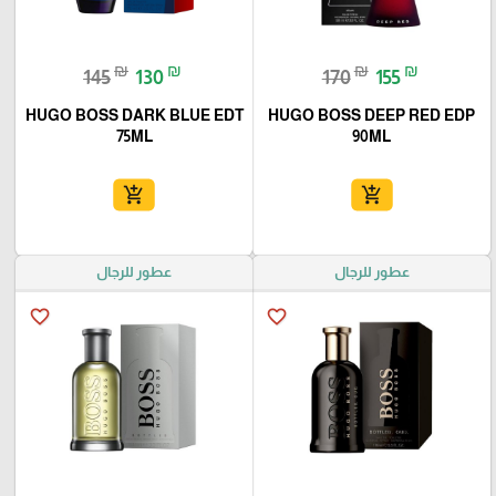
₪
₪
₪
₪
145
130
170
155
HUGO BOSS DARK BLUE EDT
HUGO BOSS DEEP RED EDP
75ML
90ML
add_shopping_cart
add_shopping_cart
عطور للرجال
عطور للرجال
favorite_border
favorite_border