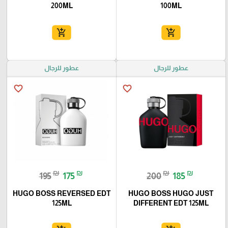
200ML
100ML
add_shopping_cart
add_shopping_cart
عطور للرجال
عطور للرجال
favorite_border
favorite_border
₪
₪
₪
₪
195
175
200
185
HUGO BOSS REVERSED EDT
HUGO BOSS HUGO JUST
125ML
DIFFERENT EDT 125ML