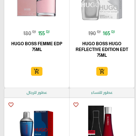
₪
₪
₪
₪
180
155
190
165
HUGO BOSS FEMME EDP
HUGO BOSS HUGO
75ML
REFLECTIVE EDITION EDT
75ML
add_shopping_cart
add_shopping_cart
عطور للنساء
عطور للرجال
favorite_border
favorite_border