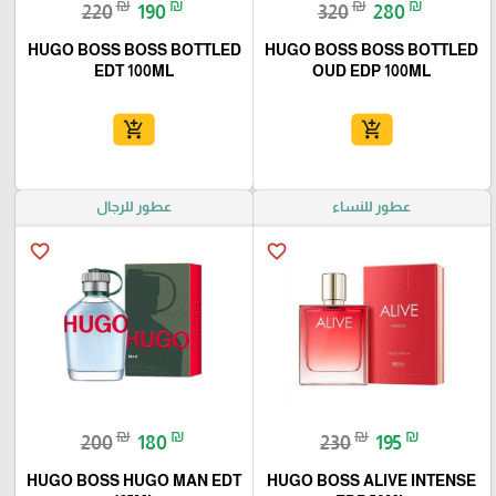
₪
₪
₪
₪
220
190
320
280
HUGO BOSS BOSS BOTTLED
HUGO BOSS BOSS BOTTLED
EDT 100ML
OUD EDP 100ML
add_shopping_cart
add_shopping_cart
عطور للنساء
عطور للرجال
favorite_border
favorite_border
₪
₪
₪
₪
200
180
230
195
HUGO BOSS HUGO MAN EDT
HUGO BOSS ALIVE INTENSE