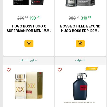
₪
₪
₪
₪
260
190
380
310
HUGO BOSS HUGO X
BOSS BOTTLED BEYOND
SUPERMAN FOR MEN 125ML
HUGO BOSS EDP 100ML
add_shopping_cart
add_shopping_cart
تسترات
عطور للنساء
favorite_border
favorite_border