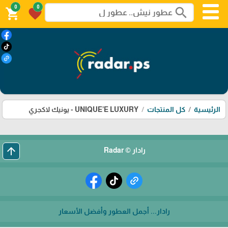
0
0
search
shopping_cart
favorite
الرئيسية
كل المنتجات
UNIQUE’E LUXURY - يونيك لاكجري
arrow_upward
رادار © Radar
رادار... أجمل العطور وأفضل الأسعار