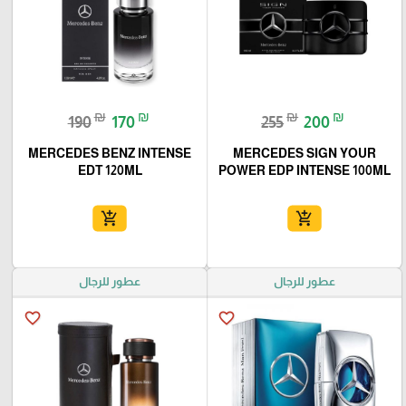
₪
₪
₪
₪
190
170
255
200
MERCEDES BENZ INTENSE
MERCEDES SIGN YOUR
EDT 120ML
POWER EDP INTENSE 100ML
add_shopping_cart
add_shopping_cart
عطور للرجال
عطور للرجال
favorite_border
favorite_border