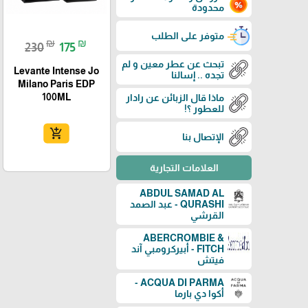
محدودة
متوفر على الطلب
₪
₪
230
175
تبحث عن عطر معين و لم
Levante Intense Jo
تجده .. إسالنا
Milano Paris EDP
100ML
ماذا قال الزبائن عن رادار
للعطور ؟!
add_shopping_cart
الإتصال بنا
العلامات التجارية
ABDUL SAMAD AL
QURASHI - عبد الصمد
القرشي
ABERCROMBIE &
FITCH - أبيركرومبي آند
فيتش
ACQUA DI PARMA -
أكوا دي بارما