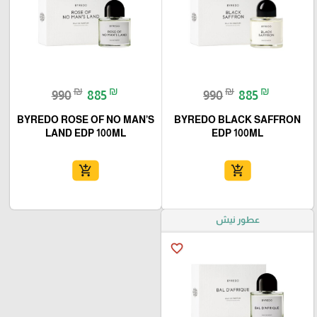
₪
₪
₪
₪
990
885
990
885
BYREDO ROSE OF NO MAN’S
BYREDO BLACK SAFFRON
LAND EDP 100ML
EDP 100ML
add_shopping_cart
add_shopping_cart
عطور نيش
favorite_border