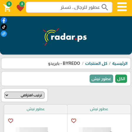
0
0
search
shopping_cart
favorite
الرئيسية
كل المنتجات
BYREDO - بايريدو
الكل
عطور نيش
عطور نيش
عطور نيش
favorite_border
favorite_border