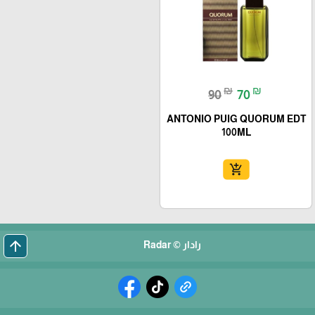
₪
₪
90
70
ANTONIO PUIG QUORUM EDT
100ML
add_shopping_cart
arrow_upward
رادار © Radar