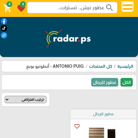
0
0
search
shopping_cart
favorite
الرئيسية
كل المنتجات
ANTONIO PUIG - أنطونيو بويغ
الكل
عطور للرجال
عطور للرجال
favorite_border