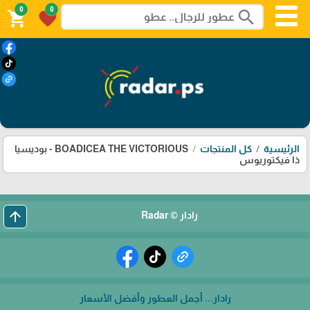
0
0
search
shopping_cart
favorite
الرئيسية
كل المنتجات
BOADICEA THE VICTORIOUS - بوديسيا
ذا فيكتوريوس
arrow_upward
رادار © Radar
رادار... أجمل العطور وأفضل الأسعار