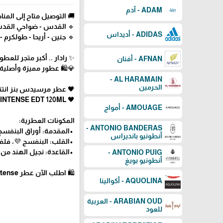
ADAM - آدم
🚚 التوصيل متاح إلى المناط
🔹 القدس - ضواحي القدس -
ADIDAS - أديداس
🔹 جنين - أريحا - طولكرم - ق
✨ رادار .. أكبر متجر للع
AFNAN - أفنان
💎🛍️ عطور مميزة وأصلية
AL HARAMAIN -
الحرمين
🖤 عطر مرسيدس بنز انتنس - ل
🖤 MERCEDES BENZ INTENSE EDT 120ML
AMOUAGE - أمواج
المكونات العطرية:
ANTONIO BANDERAS -
•المقدمة: أوراق البنفسج 
أنطونيو بانديراس
•القلب: البنفسج 💜، فلفل 
•القاعدة: نجيل الهند من 
ANTONIO PUIG -
أنطونيو بويغ
🛍 اطلب الآن عطر Mercedes Benz Intense الفاخر عبر رادار للعطور! 🖤
AQUOLINA - أكوالينا
ARABIAN OUD - العربية
للعود