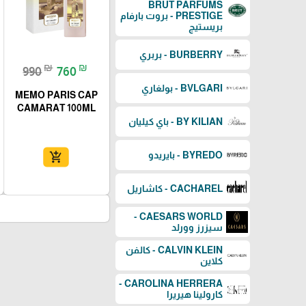
BRUT PARFUMS
PRESTIGE - بروت بارفام
بريستيج
BURBERRY - بربري
₪
₪
990
760
BVLGARI - بولغاري
MEMO PARIS CAP
CAMARAT 100ML
BY KILIAN - باي كيليان
BYREDO - بايريدو
add_shopping_cart
CACHAREL - كاشاريل
CAESARS WORLD -
سيزرز وورلد
CALVIN KLEIN - كالفن
كلاين
CAROLINA HERRERA -
كارولينا هيريرا