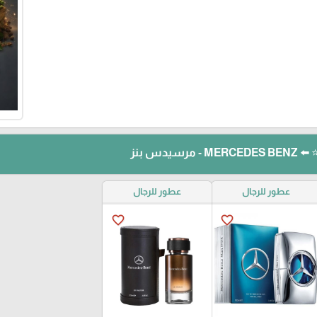
يدس بنز
عطور للرجال
عطور للرجال
favorite_border
favorite_border