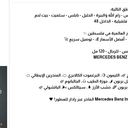
ق التالية:
 رام الله والبيرة - الخليل - نابلس - سلفيت - بيت لحم
لقيلية - الداخل 48
طور العالمية في فلسطين ✨
 - أفضل الأسعار 💰 - توصيل سريع 🚀
لرجال - 120 مل
، الليمون 🍋، البرغموت الكالابري 🍊، المندرين الإيطالي 🍊
بربون 🌶️، جوزة الطيب 🌰، الجالبانوم 🌿
بربون 🌾، خشب الأرز 🌲، سيتالكس 🌬️، الباتشولي 🌿