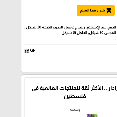
shopping_cart
شراء هذا المنتج
الدفع عند الإستلام, رسوم توصيل الطرد: الضفة 20 شيكل ,
القدس 30شيكل, الداخل 75 شيكل
.
qr_code
QR
ادار .. الأكثر ثقة للمنتجات العالمية في
فلسطين