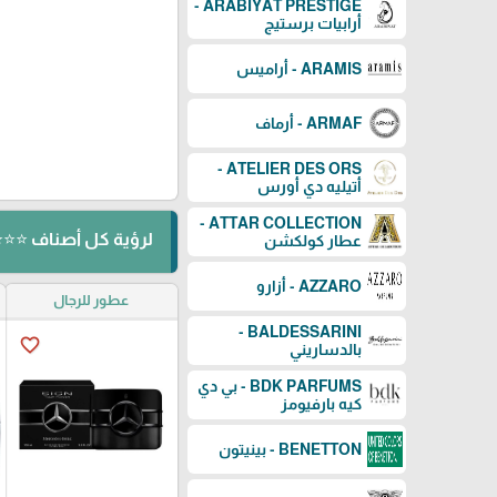
ARABIYAT PRESTIGE -
أرابيات برستيج
ARAMIS - أراميس
ARMAF - أرماف
ATELIER DES ORS -
أتيليه دي أورس
ATTAR COLLECTION -
لرؤية كل أصناف ⭐⭐⭐ ⬅️ MERCEDES BENZ - مرس
عطار كولكشن
AZZARO - أزارو
عطور للرجال
BALDESSARINI -
favorite_border
بالدساريني
BDK PARFUMS - بي دي
كيه بارفيومز
BENETTON - بينيتون