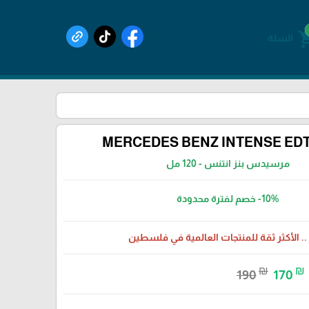
shoppin
السلة
MERCEDES BENZ INTENSE EDT
مرسيدس بنز انتنس - 120 مل
-10%
خصم لفترة محدودة
 .. الأكثر ثقة للمنتجات العالمية في فلسطين
₪
₪
190
170