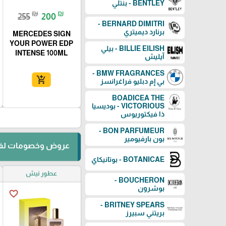
BENTLEY - بنتلي
₪
₪
255
200
BERNARD DIMITRI -
برنارد ديميتري
MERCEDES SIGN
YOUR POWER EDP
BILLIE EILISH - بيلي
INTENSE 100ML
آيليش
BMW FRAGRANCES -
add_shopping_cart
بي إم دبليو فراغرانسز
BOADICEA THE
VICTORIOUS - بوديسيا
ذا فيكتوريوس
BON PARFUMEUR -
بون بارفيومير
عروض وخصومات لفت
BOTANICAE - بوتانيكاي
عطور نيش
BOUCHERON -
بوشرون
favorite_border
BRITNEY SPEARS -
بريتني سبيرز