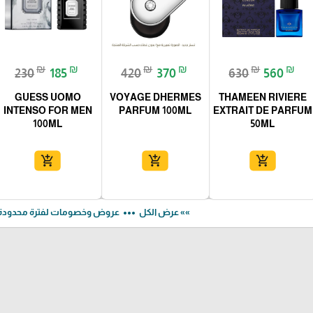
₪
₪
₪
₪
₪
₪
230
185
420
370
630
560
GUESS UOMO
VOYAGE DHERMES
THAMEEN RIVIERE
INTENSO FOR MEN
PARFUM 100ML
EXTRAIT DE PARFUM
100ML
50ML
add_shopping_cart
add_shopping_cart
add_shopping_cart
more_horiz
»» عرض الكل
عروض وخصومات لفترة محدودة