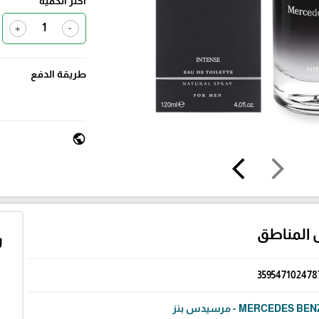
اختر الكمية
+
-
طريقة الدفع
public
arrow_back_ios
arrow_forward_ios
 المناطق
ر
359547102478
MERCEDES BE - مرسيدس بنز