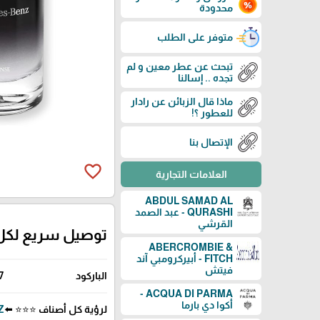
محدودة
متوفر على الطلب
تبحث عن عطر معين و لم
تجده .. إسالنا
ماذا قال الزبائن عن رادار
للعطور ؟!
الإتصال بنا
favorite_border
العلامات التجارية
ABDUL SAMAD AL
QURASHI - عبد الصمد
القرشي
توصيل سريع لكل
ABERCROMBIE &
FITCH - أبيركرومبي آند
فيتش
الباركود
7
ACQUA DI PARMA -
أكوا دي بارما
لرؤية كل أصناف ⭐⭐⭐ ⬅️
NZ