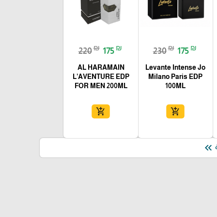
₪
₪
₪
₪
220
175
230
175
AL HARAMAIN
Levante Intense Jo
L’AVENTURE EDP
Milano Paris EDP
FOR MEN 200ML
100ML
add_shopping_cart
add_shopping_cart
keyboard_double_arrow_left