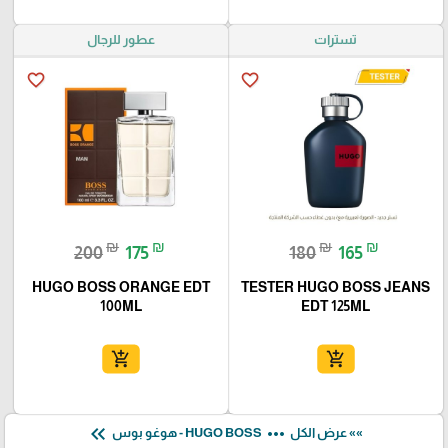
تسترات
عطور للرجال
favorite_border
favorite_border
₪
₪
₪
₪
200
175
180
165
HUGO BOSS ORANGE EDT
TESTER HUGO BOSS JEANS
100ML
EDT 125ML
add_shopping_cart
add_shopping_cart
keyboard_double_arrow_left
more_horiz
»» عرض الكل
HUGO BOSS - هوغو بوس