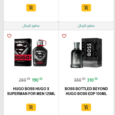
add_shopping_cart
add_shopping_cart
عطور للرجال
عطور للرجال
favorite_border
favorite_border
₪
₪
₪
₪
260
190
380
310
HUGO BOSS HUGO X
BOSS BOTTLED BEYOND
SUPERMAN FOR MEN 125ML
HUGO BOSS EDP 100ML
add_shopping_cart
add_shopping_cart