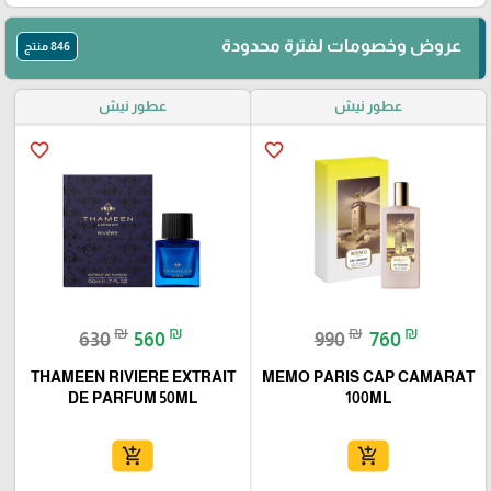
عروض وخصومات لفترة محدودة
846 منتج
عطور نيش
عطور نيش
favorite_border
favorite_border
₪
₪
₪
₪
630
560
990
760
THAMEEN RIVIERE EXTRAIT
MEMO PARIS CAP CAMARAT
DE PARFUM 50ML
100ML
add_shopping_cart
add_shopping_cart