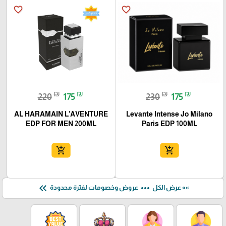
favorite_border
favorite_border
₪
₪
₪
₪
220
175
230
175
AL HARAMAIN L’AVENTURE
Levante Intense Jo Milano
EDP FOR MEN 200ML
Paris EDP 100ML
add_shopping_cart
add_shopping_cart
keyboard_double_arrow_left
more_horiz
»» عرض الكل
عروض وخصومات لفترة محدودة