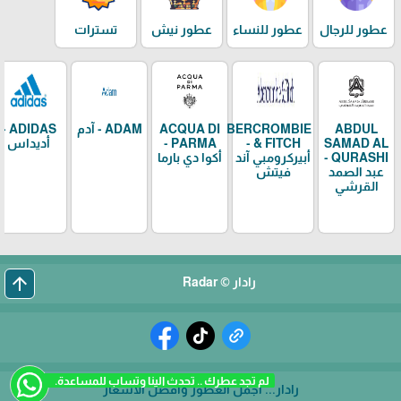
عطور للرجال
عطور للنساء
عطور نيش
تسترات
ABDUL
ABERCROMBIE
ACQUA DI
ADAM - آدم
ADIDAS -
SAMAD AL
& FITCH -
PARMA -
أديداس
QURASHI -
أبيركرومبي آند
أكوا دي بارما
عبد الصمد
فيتش
القرشي
arrow_upward
رادار © Radar
لم تجد عطرك .. تحدث الينا وتساب للمساعدة.
رادار... أجمل العطور وأفضل الأسعار