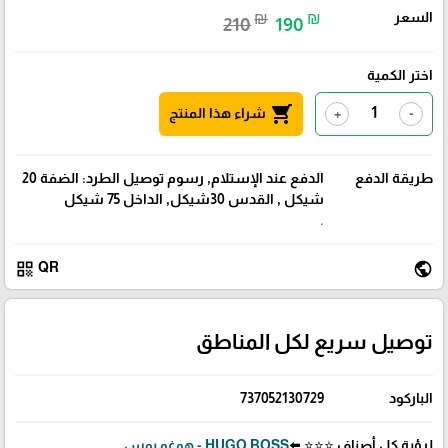
السعر
₪
₪
210
190
اختر الكمية
shopping_cart
شراء هذا المنتج
+
-
طريقة الدفع
الدفع عند الإستلام, رسوم توصيل الطرد: الضفة 20
شيكل , القدس 30شيكل, الداخل 75 شيكل
.
qr_code
public
QR
توصيل سريع لكل المناطق
الباركود
737052130729
لرؤية كل أصناف ⭐⭐⭐ ⬅️
HUGO BOSS - هوغو بوس