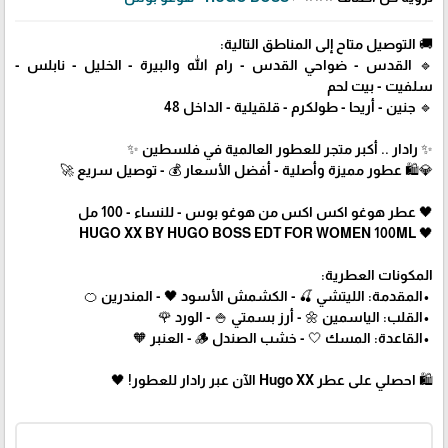
🚚 التوصيل متاح إلى المناطق التالية:
🔹 القدس - ضواحي القدس - رام الله والبيرة - الخليل - نابلس -
سلفيت - بيت لحم
🔹 جنين - أريحا - طولكرم - قلقيلية - الداخل 48
✨ رادار .. أكبر متجر للعطور العالمية في فلسطين ✨
💎🛍️ عطور مميزة وأصلية - أفضل الأسعار 💰 - توصيل سريع 🚀
🖤 عطر هوغو اكس اكس من هوغو بوس - للنساء - 100 مل
🖤 HUGO XX BY HUGO BOSS EDT FOR WOMEN 100ML
المكونات العطرية:
•المقدمة: الليتشي 🍒 - الكشمش الأسود 🖤 - المندرين 🍊
•القلب: الياسمين 🌼 - أرز بسمتي 🍚 - الورد 🌹
•القاعدة: المسك 🤍 - خشب الصندل 🪵 - العنبر 🧡
🛍 احصلي على عطر Hugo XX الآن عبر رادار للعطور! 🖤