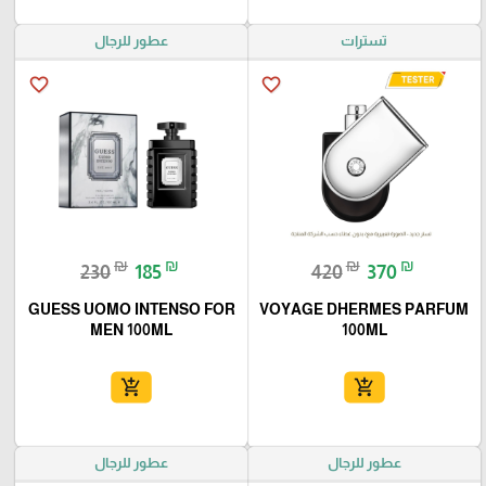
تسترات
عطور للرجال
favorite_border
favorite_border
₪
₪
₪
₪
230
185
420
370
GUESS UOMO INTENSO FOR
VOYAGE DHERMES PARFUM
MEN 100ML
100ML
add_shopping_cart
add_shopping_cart
عطور للرجال
عطور للرجال