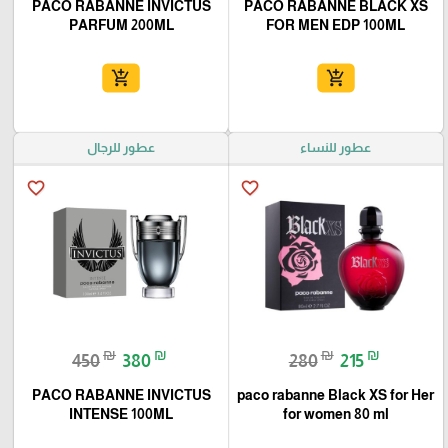
PACO RABANNE INVICTUS
PACO RABANNE BLACK XS
PARFUM 200ML
FOR MEN EDP 100ML
add_shopping_cart
add_shopping_cart
عطور للنساء
عطور للرجال
favorite_border
favorite_border
₪
₪
₪
₪
450
380
280
215
PACO RABANNE INVICTUS
paco rabanne Black XS for Her
INTENSE 100ML
for women 80 ml