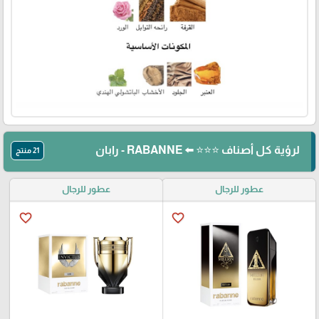
لرؤية كل أصناف ⭐⭐⭐ ⬅️ RABANNE - رابان
21 منتج
عطور للرجال
عطور للرجال
favorite_border
favorite_border