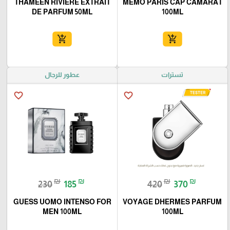
THAMEEN RIVIERE EXTRAIT
MEMO PARIS CAP CAMARAT
DE PARFUM 50ML
100ML
add_shopping_cart
add_shopping_cart
تسترات
عطور للرجال
favorite_border
favorite_border
₪
₪
₪
₪
230
185
420
370
GUESS UOMO INTENSO FOR
VOYAGE DHERMES PARFUM
MEN 100ML
100ML