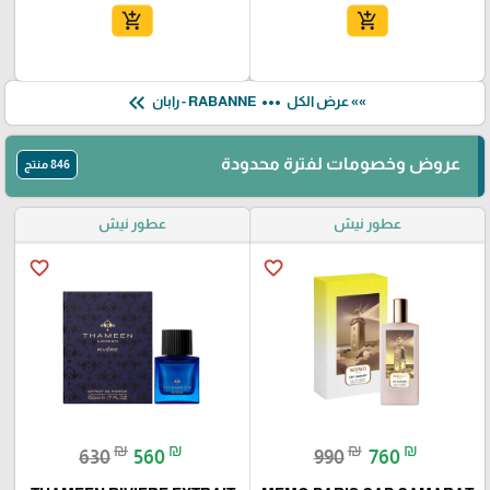
add_shopping_cart
add_shopping_cart
keyboard_double_arrow_left
more_horiz
»» عرض الكل
RABANNE - رابان
عروض وخصومات لفترة محدودة
846 منتج
عطور نيش
عطور نيش
favorite_border
favorite_border
₪
₪
₪
₪
630
560
990
760