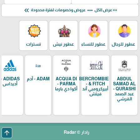
keyboard_double_arrow_left
more_horiz
»» عرض الكل
عروض وخصومات لفترة محدودة
عطور للرجال
عطور للنساء
عطور نيش
تسترات
ABDUL
ABERCROMBIE
ACQUA DI
ADAM - آدم
ADIDAS -
SAMAD AL
& FITCH -
PARMA -
أديداس
QURASHI -
أبيركرومبي آند
أكوا دي بارما
عبد الصمد
فيتش
القرشي
arrow_upward
رادار © Radar