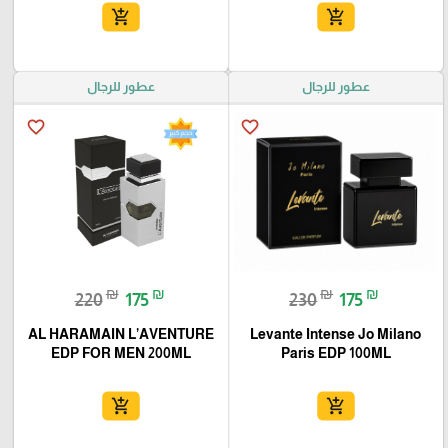
add_shopping_cart
add_shopping_cart
عطور للرجال
عطور للرجال
favorite_border
favorite_border
₪
₪
₪
₪
220
175
230
175
AL HARAMAIN L’AVENTURE
Levante Intense Jo Milano
EDP FOR MEN 200ML
Paris EDP 100ML
add_shopping_cart
add_shopping_cart