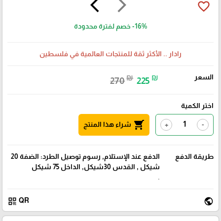
arrow_back_ios
arrow_forward_ios
favorite_border
-16%
خصم لفترة محدودة
رادار .. الأكثر ثقة للمنتجات العالمية في فلسطين
السعر
₪
₪
270
225
اختر الكمية
shopping_cart
شراء هذا المنتج
+
-
طريقة الدفع
الدفع عند الإستلام, رسوم توصيل الطرد: الضفة 20
شيكل , القدس 30شيكل, الداخل 75 شيكل
.
qr_code
public
QR