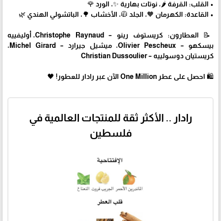
• القلب: القرفة 🌶️، نوتات بهارية ✨، الورد 🌹
• القاعدة: الكهرمان 🧡، الجلد 🧥، الأخشاب 🌳، الباتشولي الهندي 🌿
📝 العطارون: كريستوف رينو – Christophe Raynaud، أوليفييه
بيسكهو – Olivier Pescheux، ميشيل جيرارد – Michel Girard،
كريستيان دوسولييه – Christian Dussoulier
🛍 احصل على عطر One Million الآن عبر رادار للعطور! 🖤
رادار .. الأكثر ثقة للمنتجات العالمية في
فلسطين