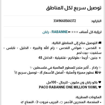
توصيل سريع لكل المناطق
الباركود
3349668566372
لرؤية كل أصناف ⭐⭐⭐ ⬅️
RABANNE - رابان
🚚 التوصيل متاح إلى المناطق التالية:
🔹 القدس - ضواحي القدس - رام الله والبيرة - الخليل - نابلس -
سلفيت - بيت لحم
🔹 جنين - أريحا - طولكرم - قلقيلية - الداخل 48
✨ رادار .. أكبر متجر للعطور العالمية في فلسطين ✨
💎🛍️ عطور مميزة وأصلية - أفضل الأسعار 💰 - توصيل سريع 🚀
🖤 باكو رابان ون مليون - للرجال - 100مل
🖤 PACO RABANNE ONE MILLION 100ML
المكونات العطرية:
• المقدمة: المندرين الأحمر 🍊، الجريب فروت 🍋، النعناع 🌿