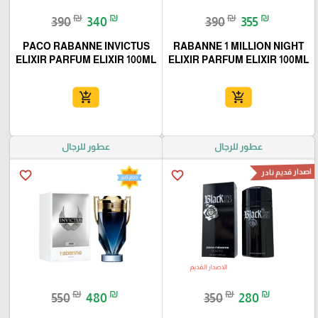
₪
₪
₪
₪
390
340
390
355
PACO RABANNE INVICTUS
RABANNE 1 MILLION NIGHT
ELIXIR PARFUM ELIXIR 100ML
ELIXIR PARFUM ELIXIR 100ML
add_shopping_cart
add_shopping_cart
عطور للرجال
عطور للرجال
اصدار قديم نادر
favorite_border
favorite_border
₪
₪
₪
₪
550
480
350
280