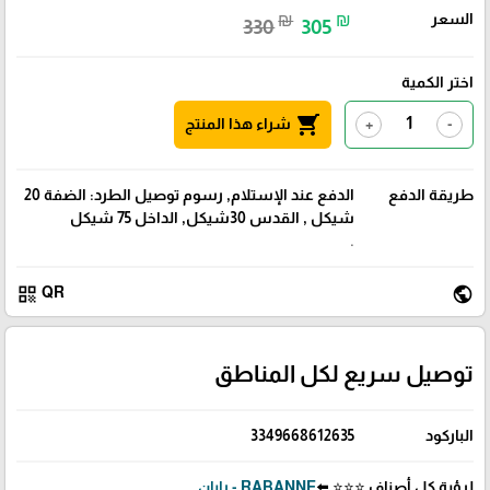
السعر
₪
₪
330
305
اختر الكمية
shopping_cart
شراء هذا المنتج
+
-
طريقة الدفع
الدفع عند الإستلام, رسوم توصيل الطرد: الضفة 20
شيكل , القدس 30شيكل, الداخل 75 شيكل
.
qr_code
public
QR
توصيل سريع لكل المناطق
الباركود
3349668612635
لرؤية كل أصناف ⭐⭐⭐ ⬅️
RABANNE - رابان