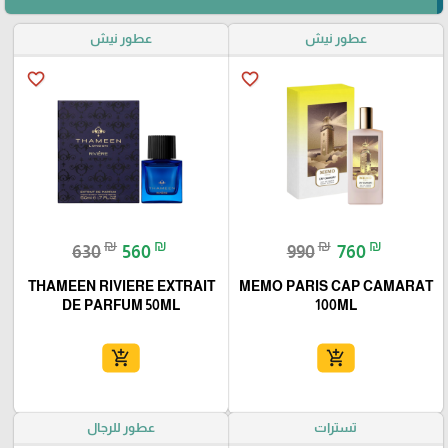
عطور نيش
عطور نيش
favorite_border
favorite_border
₪
₪
₪
₪
630
560
990
760
THAMEEN RIVIERE EXTRAIT
MEMO PARIS CAP CAMARAT
DE PARFUM 50ML
100ML
add_shopping_cart
add_shopping_cart
تسترات
عطور للرجال