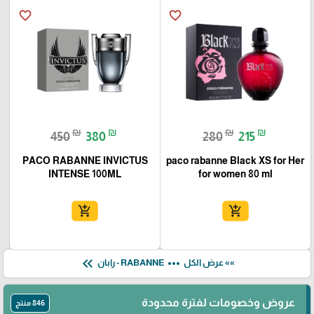
favorite_border
favorite_border
₪
₪
₪
₪
450
380
280
215
PACO RABANNE INVICTUS
paco rabanne Black XS for Her
INTENSE 100ML
for women 80 ml
add_shopping_cart
add_shopping_cart
keyboard_double_arrow_left
more_horiz
»» عرض الكل
RABANNE - رابان
عروض وخصومات لفترة محدودة
846 منتج