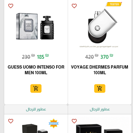
favorite_border
favorite_border
₪
₪
₪
₪
230
185
420
370
GUESS UOMO INTENSO FOR
VOYAGE DHERMES PARFUM
MEN 100ML
100ML
add_shopping_cart
add_shopping_cart
عطور للرجال
عطور للرجال
favorite_border
favorite_border