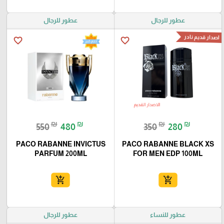
عطور للرجال
عطور للرجال
اصدار قديم نادر
favorite_border
favorite_border
₪
₪
₪
₪
550
480
350
280
PACO RABANNE INVICTUS
PACO RABANNE BLACK XS
PARFUM 200ML
FOR MEN EDP 100ML
add_shopping_cart
add_shopping_cart
عطور للنساء
عطور للرجال