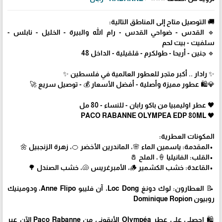
🚚 التوصيل متاح إلى المناطق التالية:
🔹 القدس - ضواحي القدس - رام الله والبيرة - الخليل - نابلس -
سلفيت - بيت لحم
🔹 جنين - أريحا - طولكرم - قلقيلية - الداخل 48
✨ رادار .. أكبر متجر للعطور العالمية في فلسطين ✨
💎🛍️ عطور مميزة وأصلية - أفضل الأسعار 💰 - توصيل سريع 🚀
🖤 عطر اوليمبيا من باكو رابان - للنساء - 80 مل
🖤 PACO RABANNE OLYMPEA EDP 80ML
المكونات العطرية:
•المقدمة: ياسمين الماء 🌸، الماندرين الأخضر 🍊، زهرة الزنجبيل 🌼
•القلب: الفانيليا 🍦، الملح 🧂
•القاعدة: خشب الكشمير 🪵، الأمبرغريس 🐚، خشب الصندل 🌳
📝 العطارون: لوك دونغ Loc Dong، آن فليبو Anne Flipo، ودومينيك
روبيون Dominique Ropion
🛍 احصلي على عطر Olympéa الأيقوني من Paco Rabanne الآن عبر