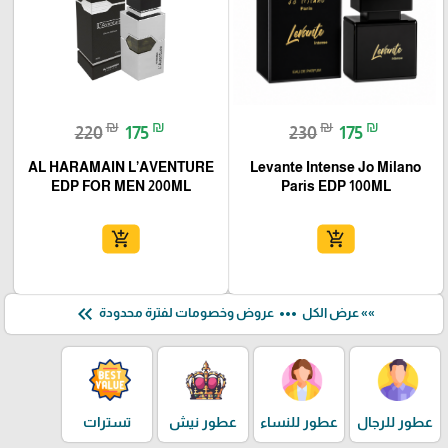
₪
₪
₪
₪
220
175
230
175
AL HARAMAIN L’AVENTURE
Levante Intense Jo Milano
EDP FOR MEN 200ML
Paris EDP 100ML
add_shopping_cart
add_shopping_cart
keyboard_double_arrow_left
more_horiz
»» عرض الكل
عروض وخصومات لفترة محدودة
عطور للرجال
عطور للنساء
عطور نيش
تسترات