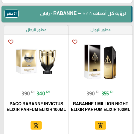
لرؤية كل أصناف ⭐⭐⭐ ⬅️ RABANNE - رابان
21 منتج
عطور للرجال
عطور للرجال
favorite_border
favorite_border
₪
₪
₪
₪
390
340
390
355
PACO RABANNE INVICTUS
RABANNE 1 MILLION NIGHT
ELIXIR PARFUM ELIXIR 100ML
ELIXIR PARFUM ELIXIR 100ML
add_shopping_cart
add_shopping_cart