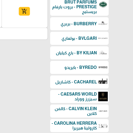
BRUT PARFUMS
PRESTIGE - بروت بارفام
add_shopping_cart
بريستيج
BURBERRY - بربري
BVLGARI - بولغاري
BY KILIAN - باي كيليان
BYREDO - بايريدو
CACHAREL - كاشاريل
CAESARS WORLD -
سيزرز وورلد
CALVIN KLEIN - كالفن
كلاين
CAROLINA HERRERA -
كارولينا هيريرا