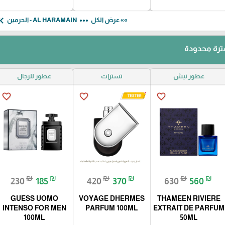
le_arrow_left
more_horiz
»» عرض الكل
AL HARAMAIN - الحرمين
رة محدودة
عطور نيش
تسترات
عطور للرجال
favorite_border
favorite_border
favorite_border
₪
₪
₪
₪
₪
₪
230
185
420
370
630
560
GUESS UOMO
VOYAGE DHERMES
THAMEEN RIVIERE
INTENSO FOR MEN
PARFUM 100ML
EXTRAIT DE PARFUM
100ML
50ML