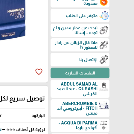
محدودة
متوفر على الطلب
تبحث عن عطر معين و لم
تجده .. إسالنا
ماذا قال الزبائن عن رادار
للعطور ؟!
الإتصال بنا
favorite_border
العلامات التجارية
ABDUL SAMAD AL
QURASHI - عبد الصمد
القرشي
توصيل سريع لكل
ABERCROMBIE &
FITCH - أبيركرومبي آند
فيتش
الباركود
7
ACQUA DI PARMA -
أكوا دي بارما
لرؤية كل أصناف ⭐⭐⭐ ⬅️
IN