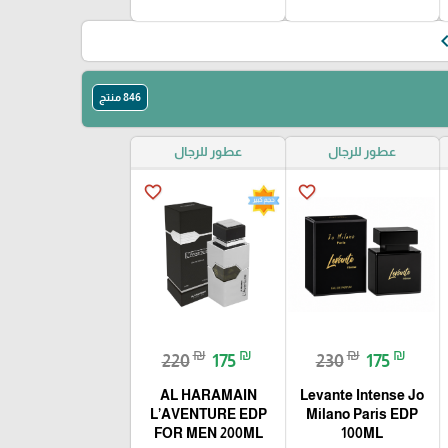
keyboard_doub
846 منتج
عطور للرجال
عطور للرجال
favorite_border
favorite_border
₪
₪
₪
₪
220
175
230
175
AL HARAMAIN
Levante Intense Jo
L’AVENTURE EDP
Milano Paris EDP
FOR MEN 200ML
100ML