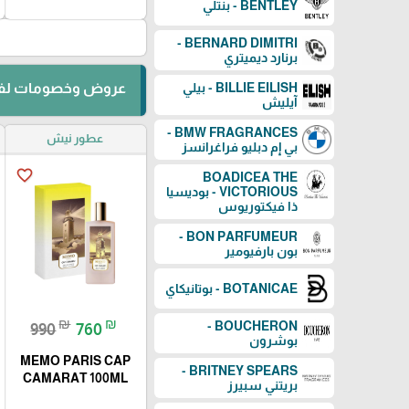
BENTLEY - بنتلي
BERNARD DIMITRI -
برنارد ديميتري
BILLIE EILISH - بيلي
عروض وخصومات لفت
آيليش
BMW FRAGRANCES -
عطور نيش
بي إم دبليو فراغرانسز
favorite_border
BOADICEA THE
VICTORIOUS - بوديسيا
ذا فيكتوريوس
BON PARFUMEUR -
بون بارفيومير
BOTANICAE - بوتانيكاي
₪
₪
BOUCHERON -
990
760
بوشرون
MEMO PARIS CAP
BRITNEY SPEARS -
CAMARAT 100ML
بريتني سبيرز