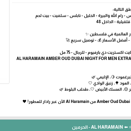
🚚 التوصيل
🔹 القدس - ضواحي القدس - رام الله والبيرة - الخليل -
🔹 جنين - أريحا - 
✨ رادار .. أكبر متجر للع
💎🛍️ عطور مميزة وأصلية - أفضل الأ
🖤 الحرمين عنبر عود دبي نايت اكستريت 
• المقدمة: الزعفران 🌸
• القلب: الورد البلغاري 
• القاعدة: التونكا 🍮، العنبر 🟡، المسك 
لرؤية ك