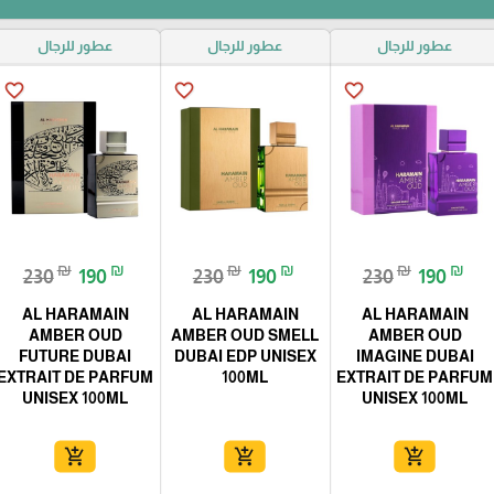
عطور للرجال
عطور للرجال
عطور للرجال
favorite_border
favorite_border
favorite_border
₪
₪
₪
₪
₪
₪
230
190
230
190
230
190
AL HARAMAIN
AL HARAMAIN
AL HARAMAIN
AMBER OUD
AMBER OUD SMELL
AMBER OUD
FUTURE DUBAI
DUBAI EDP UNISEX
IMAGINE DUBAI
EXTRAIT DE PARFUM
100ML
EXTRAIT DE PARFUM
UNISEX 100ML
UNISEX 100ML
add_shopping_cart
add_shopping_cart
add_shopping_cart