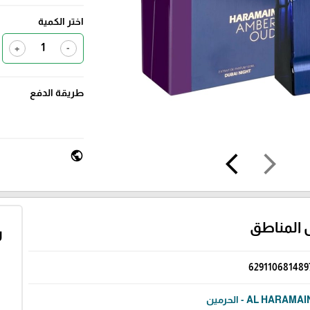
اختر الكمية
+
-
طريقة الدفع
public
arrow_back_ios
arrow_forward_ios
 المناطق
ر
629110681489
AL HARAMA - الحرمين