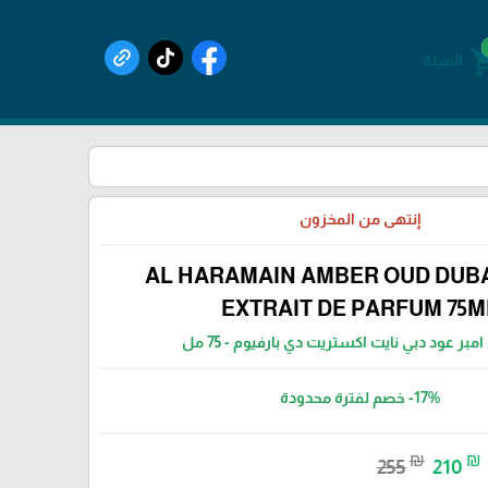
shoppin
السلة
إنتهى من المخزون
AL HARAMAIN AMBER OUD DUBA
EXTRAIT DE PARFUM 75M
مبر عود دبي نايت اكستريت دي بارفيوم - 75 مل
-17%
خصم لفترة محدودة
₪
₪
255
210