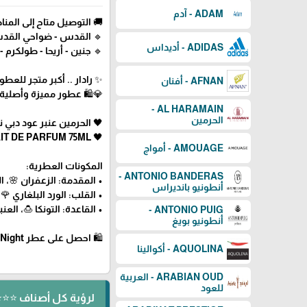
ADAM - آدم
 متاح إلى المناطق التالية:
 نابلس - سلفيت - بيت لحم
ADIDAS - أديداس
طولكرم - قلقيلية - الداخل 48
طور العالمية في فلسطين ✨
AFNAN - أفنان
سعار 💰 - توصيل سريع 🚀
AL HARAMAIN -
الحرمين
دي بارفيوم - للرجال - 75 مل
🖤 AL HARAMAIN AMBER OUD DUBAI NIGHT FOR MEN EXTRAIT DE PARFUM 75ML
AMOUAGE - أمواج
المكونات العطرية:
ANTONIO BANDERAS -
، البرغموت 🍋، الإليمي 🌿
أنطونيو بانديراس
، العود 🌳، زنبق الوادي 🤍
الأبيض 🤍، طحلب البلوط 🌿
ANTONIO PUIG -
أنطونيو بويغ
🛍 احصل على عطر Amber Oud Dubai Night من Al Haramain الآن عبر رادار للعطور! 🖤
AQUOLINA - أكوالينا
ARABIAN OUD - العربية
للعود
ل أصناف ⭐⭐⭐ ⬅️ AL HARAMAIN - الحرمين