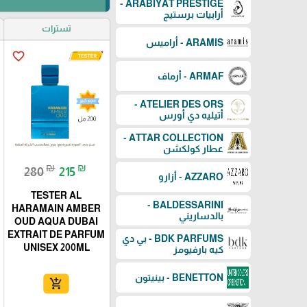
ARABIYAT PRESTIGE -
أرابيات برستيج
تسترات
ARAMIS - أراميس
favorite_border
ARMAF - أرماف
ATELIER DES ORS -
أتيليه دي أورس
ATTAR COLLECTION -
عطار كولكشن
₪
₪
280
215
AZZARO - أزارو
TESTER AL
BALDESSARINI -
HARAMAIN AMBER
بالدساريني
OUD AQUA DUBAI
EXTRAIT DE PARFUM
BDK PARFUMS - بي دي
UNISEX 200ML
كيه بارفيومز
BENETTON - بينيتون
add_shopping_cart