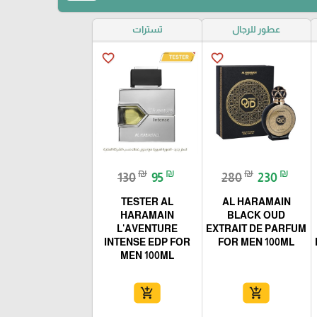
عطور للرجال
تسترات
favorite_border
favorite_border
₪
₪
₪
₪
130
95
280
230
TESTER AL
AL HARAMAIN
HARAMAIN
BLACK OUD
L'AVENTURE
EXTRAIT DE PARFUM
INTENSE EDP FOR
FOR MEN 100ML
MEN 100ML
add_shopping_cart
add_shopping_cart