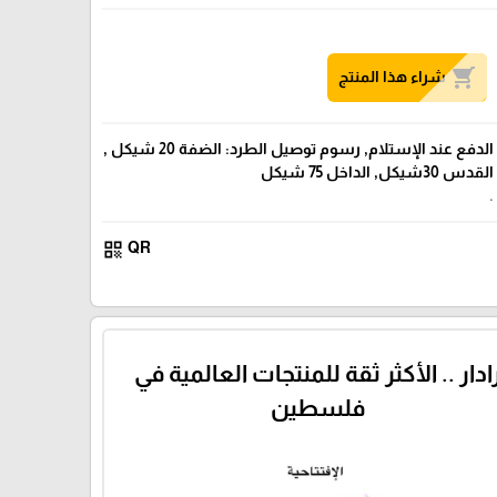
shopping_cart
شراء هذا المنتج
الدفع عند الإستلام, رسوم توصيل الطرد: الضفة 20 شيكل ,
القدس 30شيكل, الداخل 75 شيكل
.
qr_code
QR
ادار .. الأكثر ثقة للمنتجات العالمية في
فلسطين