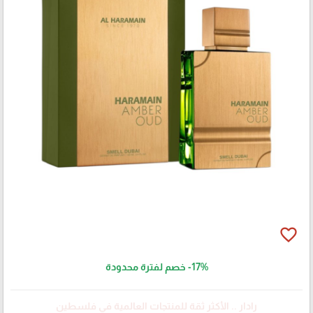
favorite_border
-17%
خصم لفترة محدودة
رادار .. الأكثر ثقة للمنتجات العالمية في فلسطين