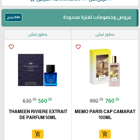
عروض وخصومات لفترة محدودة
846 منتج
عطور نيش
عطور نيش
favorite_border
favorite_border
₪
₪
₪
₪
630
560
990
760
THAMEEN RIVIERE EXTRAIT
MEMO PARIS CAP CAMARAT
DE PARFUM 50ML
100ML
add_shopping_cart
add_shopping_cart