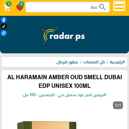
0
0
search
shopping_cart
favorite
الرئيسية
كل المنتجات
عطور للرجال
AL HARAMAIN AMBER OUD SMELL DUBAI
EDP UNISEX 100ML
الحرمين امبر عود سميل دبي - للجنسين - 100 مل
1 / 1