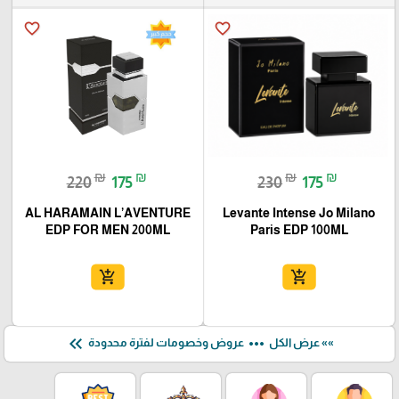
favorite_border
favorite_border
₪
₪
₪
₪
220
175
230
175
AL HARAMAIN L’AVENTURE
Levante Intense Jo Milano
EDP FOR MEN 200ML
Paris EDP 100ML
add_shopping_cart
add_shopping_cart
keyboard_double_arrow_left
more_horiz
»» عرض الكل
عروض وخصومات لفترة محدودة