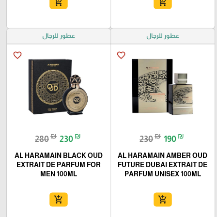
add_shopping_cart
add_shopping_cart
عطور للرجال
عطور للرجال
favorite_border
favorite_border
₪
₪
₪
₪
280
230
230
190
AL HARAMAIN BLACK OUD
AL HARAMAIN AMBER OUD
EXTRAIT DE PARFUM FOR
FUTURE DUBAI EXTRAIT DE
MEN 100ML
PARFUM UNISEX 100ML
add_shopping_cart
add_shopping_cart