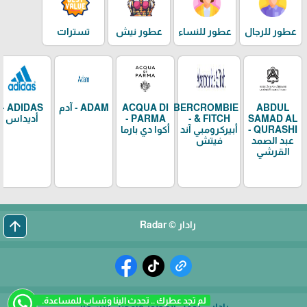
عطور للرجال
عطور للنساء
عطور نيش
تسترات
ABDUL
ABERCROMBIE
ACQUA DI
ADAM - آدم
ADIDAS -
SAMAD AL
& FITCH -
PARMA -
أديداس
QURASHI -
أبيركرومبي آند
أكوا دي بارما
عبد الصمد
فيتش
القرشي
arrow_upward
رادار © Radar
لم تجد عطرك .. تحدث الينا وتساب للمساعدة.
رادار... أجمل العطور وأفضل الأسعار