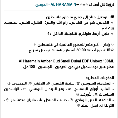
لرؤية كل أصناف ⭐⭐⭐ ⬅️
AL HARAMAIN - الحرمين
🚚 التوصيل متاح إلى جميع مناطق فلسطين
🔹 القدس، ضواحي القدس، رام الله والبيرة، الخليل، نابلس، سلفيت،
بيت لحم
🔹 جنين، أريحا، طولكرم، قلقيلية، الداخل 48
✨ رادار .. أكبر متجر للعطور العالمية في فلسطين ✨
💎🛍️ عطور أصلية 100%، أسعار منافسة، توصيل سريع
Al Haramain Amber Oud Smell Dubai EDP Unisex 100ML
عطر عنبر عود سميل دبي من الحرمين - للجنسين - 100 مل
المكونات العطرية:
• المقدمة: السوسن 🌸، عشبة الفرفين 🌿، اللافندر 💜، البرغموت 🍋
• القلب: أوراق البنفسج 🌿، زهر البرتقال التونسي 🍊، الياسمين
السامباك 🌼، الأوركيد 🌸
• القاعدة: العنبر الرمادي 🐚، خشب الصندل 🌲، فانيليا مدغشقر 🍦،
التونكا 🌰، نجيل الهند 🌱