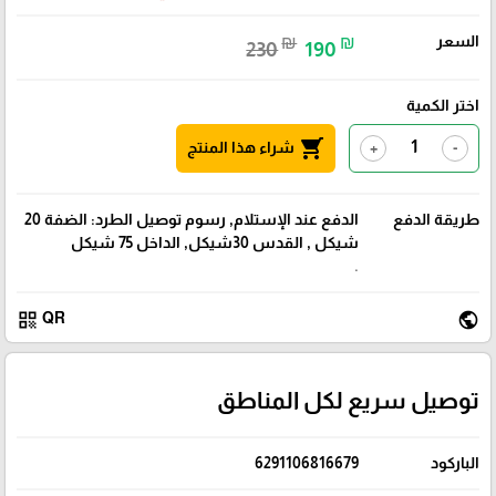
السعر
₪
₪
230
190
اختر الكمية
shopping_cart
شراء هذا المنتج
+
-
طريقة الدفع
الدفع عند الإستلام, رسوم توصيل الطرد: الضفة 20
شيكل , القدس 30شيكل, الداخل 75 شيكل
.
qr_code
public
QR
توصيل سريع لكل المناطق
الباركود
6291106816679