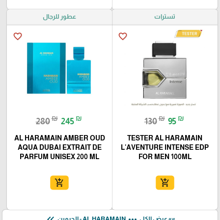
تسترات
عطور للرجال
favorite_border
favorite_border
₪
₪
₪
₪
280
245
130
95
AL HARAMAIN AMBER OUD
TESTER AL HARAMAIN
AQUA DUBAI EXTRAIT DE
L'AVENTURE INTENSE EDP
PARFUM UNISEX 200 ML
FOR MEN 100ML
add_shopping_cart
add_shopping_cart
keyboard_double_arrow_left
more_horiz
»» عرض الكل
AL HARAMAIN - الحرمين