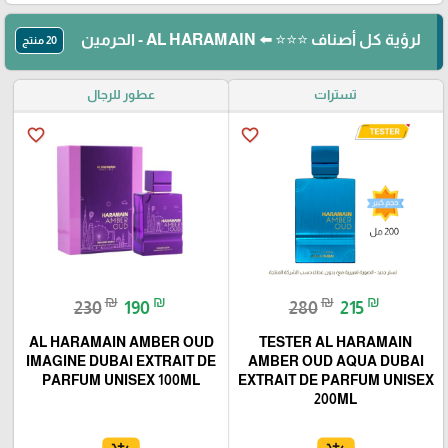
لرؤية كل أصناف ⭐⭐⭐ ⬅️ AL HARAMAIN - الحرمين
20 منتج
تسترات
عطور للرجال
favorite_border
favorite_border
₪
₪
₪
₪
230
190
280
215
AL HARAMAIN AMBER OUD
TESTER AL HARAMAIN
IMAGINE DUBAI EXTRAIT DE
AMBER OUD AQUA DUBAI
PARFUM UNISEX 100ML
EXTRAIT DE PARFUM UNISEX
200ML