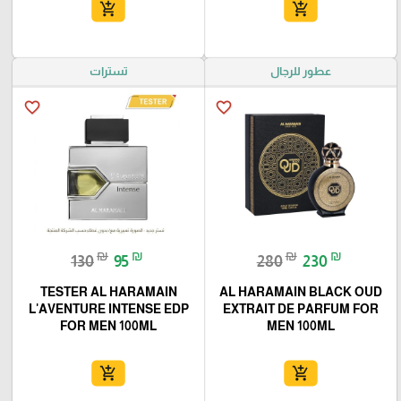
add_shopping_cart
add_shopping_cart
عطور للرجال
تسترات
favorite_border
favorite_border
₪
₪
₪
₪
130
95
280
230
TESTER AL HARAMAIN
AL HARAMAIN BLACK OUD
L'AVENTURE INTENSE EDP
EXTRAIT DE PARFUM FOR
FOR MEN 100ML
MEN 100ML
add_shopping_cart
add_shopping_cart