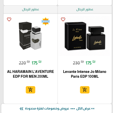
عطور للرجال
عطور للرجال
favorite_border
favorite_border
₪
₪
₪
₪
220
175
230
175
AL HARAMAIN L’AVENTURE
Levante Intense Jo Milano
EDP FOR MEN 200ML
Paris EDP 100ML
add_shopping_cart
add_shopping_cart
keyboard_double_arrow_left
more_horiz
»» عرض الكل
عروض وخصومات لفترة محدودة