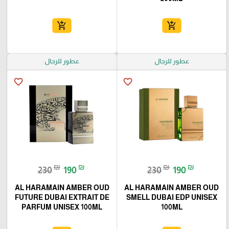
add_shopping_cart
add_shopping_cart
عطور للرجال
عطور للرجال
favorite_border
favorite_border
₪
₪
₪
₪
230
190
230
190
AL HARAMAIN AMBER OUD
AL HARAMAIN AMBER OUD
FUTURE DUBAI EXTRAIT DE
SMELL DUBAI EDP UNISEX
PARFUM UNISEX 100ML
100ML