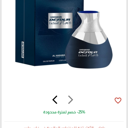
arrow_back_ios
arrow_forward_ios
favorite_border
-25%
خصم لفترة محدودة