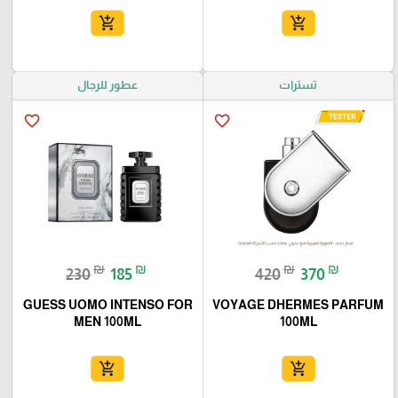
add_shopping_cart
add_shopping_cart
تسترات
عطور للرجال
favorite_border
favorite_border
₪
₪
₪
₪
230
185
420
370
GUESS UOMO INTENSO FOR
VOYAGE DHERMES PARFUM
MEN 100ML
100ML
add_shopping_cart
add_shopping_cart