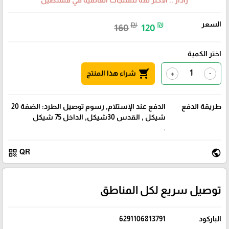
رادار .. الأكثر ثقة للمنتجات العالمية في فلسطين
السعر
₪
₪
160
120
اختر الكمية
shopping_cart
شراء هذا المنتج
+
-
طريقة الدفع
الدفع عند الإستلام, رسوم توصيل الطرد: الضفة 20
شيكل , القدس 30شيكل, الداخل 75 شيكل
.
qr_code
public
QR
توصيل سريع لكل المناطق
الباركود
6291106813791