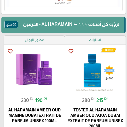
لرؤية كل أصناف ⭐⭐⭐ ⬅️ AL HARAMAIN - الحرمين
20 منتج
تسترات
عطور للرجال
favorite_border
favorite_border
₪
₪
₪
₪
230
190
280
215
AL HARAMAIN AMBER OUD
TESTER AL HARAMAIN
IMAGINE DUBAI EXTRAIT DE
AMBER OUD AQUA DUBAI
PARFUM UNISEX 100ML
EXTRAIT DE PARFUM UNISEX
200ML