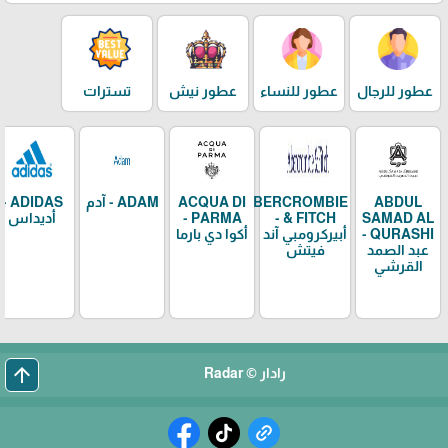
عطور للرجال
عطور للنساء
عطور نيش
تسترات
ABDUL
ABERCROMBIE
ACQUA DI
ADAM - آدم
ADIDAS -
SAMAD AL
& FITCH -
PARMA -
أديداس
QURASHI -
أبيركرومبي آند
أكوا دي بارما
عبد الصمد
فيتش
القرشي
arrow_upward
رادار © Radar