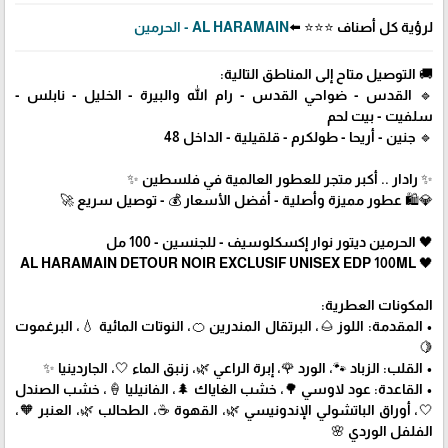
لرؤية كل أصناف ⭐⭐⭐ ⬅️
AL HARAMAIN - الحرمين
🚚 التوصيل متاح إلى المناطق التالية:
🔹 القدس - ضواحي القدس - رام الله والبيرة - الخليل - نابلس -
سلفيت - بيت لحم
🔹 جنين - أريحا - طولكرم - قلقيلية - الداخل 48
✨ رادار .. أكبر متجر للعطور العالمية في فلسطين ✨
💎🛍️ عطور مميزة وأصلية - أفضل الأسعار 💰 - توصيل سريع 🚀
🖤 الحرمين ديتور نوار إكسكلوسيف - للجنسين - 100 مل
🖤 AL HARAMAIN DETOUR NOIR EXCLUSIF UNISEX EDP 100ML
المكونات العطرية:
• المقدمة: اللوز 🌰، البرتقال المندرين 🍊، النوتات المائية 💧، البرغموت
🍋
• القلب: الزباد 🐾، الورد 🌹، إبرة الراعي 🌿، زنبق الماء 🤍، الجاردينيا ✨
• القاعدة: عود لاوسي 🌳، خشب الغاياك 🌲، الفانيليا 🍦، خشب الصندل
🤍، أوراق الباتشولي الإندونيسي 🌿، القهوة ☕، الطحالب 🌿، العنبر 🧡،
الفلفل الوردي 🌸