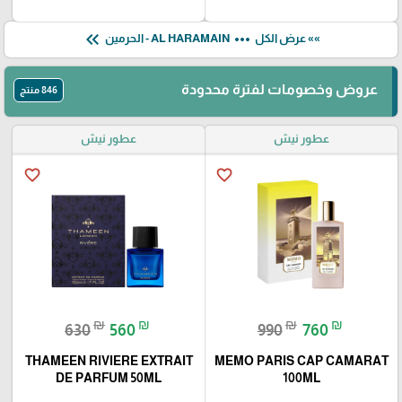
keyboard_double_arrow_left
more_horiz
»» عرض الكل
AL HARAMAIN - الحرمين
عروض وخصومات لفترة محدودة
846 منتج
عطور نيش
عطور نيش
favorite_border
favorite_border
₪
₪
₪
₪
630
560
990
760
THAMEEN RIVIERE EXTRAIT
MEMO PARIS CAP CAMARAT
DE PARFUM 50ML
100ML