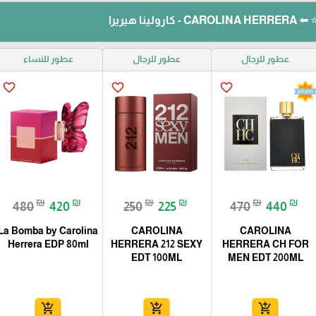
نا هيريرا
عطور للرجال
عطور للرجال
عطور للنساء
favorite_border
favorite_border
favorite_border
₪
₪
₪
₪
₪
₪
480
420
250
225
470
440
La Bomba by Carolina
CAROLINA
CAROLINA
Herrera EDP 80ml
HERRERA 212 SEXY
HERRERA CH FOR
EDT 100ML
MEN EDT 200ML
add_shopping_cart
add_shopping_cart
add_shopping_cart