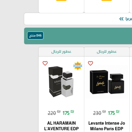
keyboard_double_arrow_left
846 منتج
عطور للرجال
عطور للرجال
favorite_border
favorite_border
₪
₪
₪
₪
220
175
230
175
AL HARAMAIN
Levante Intense Jo
L’AVENTURE EDP
Milano Paris EDP