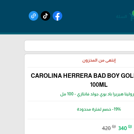
shoppin
السلة
إنتهى من المخزون
CAROLINA HERRERA BAD BOY GOL
100ML
ولينا هيريرا باد بوي جولد فانتازي - 100 مل
-19%
خصم لفترة محدودة
₪
₪
420
340