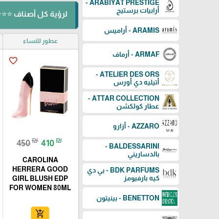
ARABIYAT PRESTIGE -
أرابيات برستيج
لرؤية كل أصناف ⭐⭐⭐ ⬅️ CAROLINA HERRERA - كارولي
ARAMIS - أراميس
عطور للنساء
ARMAF - أرماف
favorite_border
ATELIER DES ORS -
أتيليه دي أورس
ATTAR COLLECTION -
عطار كولكشن
AZZARO - أزارو
₪
₪
450
410
BALDESSARINI -
بالدساريني
CAROLINA
HERRERA GOOD
BDK PARFUMS - بي دي
كيه بارفيومز
GIRL BLUSH EDP
FOR WOMEN 80ML
BENETTON - بينيتون
add_shopping_cart