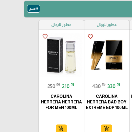
9 منتج
عطور للرجال
عطور للرجال
favorite_border
favorite_border
₪
₪
₪
₪
250
210
430
330
CAROLINA
CAROLINA
HERRERA HERRERA
HERRERA BAD BOY
FOR MEN 100ML
EXTREME EDP 100ML
add_shopping_cart
add_shopping_cart