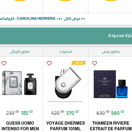
more_horiz
»» عرض الكل
CAROLINA HERRERA - كارولينا هيريرا
رة محدودة
عطور نيش
تسترات
عطور للرجال
favorite_border
favorite_border
favorite_border
₪
₪
₪
₪
₪
₪
230
185
420
370
630
560
GUESS UOMO
VOYAGE DHERMES
THAMEEN RIVIERE
INTENSO FOR MEN
PARFUM 100ML
EXTRAIT DE PARFUM