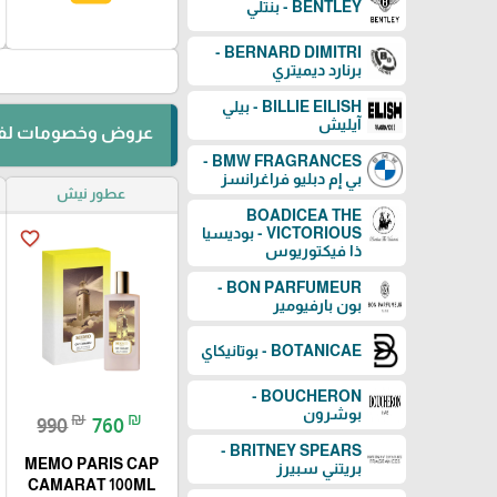
BENTLEY - بنتلي
BERNARD DIMITRI -
برنارد ديميتري
BILLIE EILISH - بيلي
آيليش
عروض وخصومات لفت
BMW FRAGRANCES -
بي إم دبليو فراغرانسز
عطور نيش
BOADICEA THE
VICTORIOUS - بوديسيا
favorite_border
ذا فيكتوريوس
BON PARFUMEUR -
بون بارفيومير
BOTANICAE - بوتانيكاي
BOUCHERON -
بوشرون
₪
₪
990
760
BRITNEY SPEARS -
MEMO PARIS CAP
بريتني سبيرز
CAMARAT 100ML