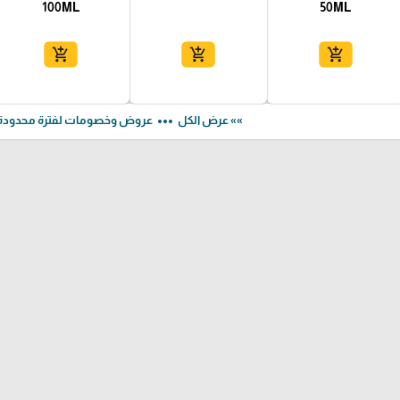
100ML
50ML
add_shopping_cart
add_shopping_cart
add_shopping_cart
more_horiz
»» عرض الكل
عروض وخصومات لفترة محدودة