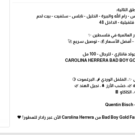
🚚 التوصيل
🔹 القدس - ضواحي القدس - رام الله والبيرة - الخليل -
🔹 جنين - أريحا - 
✨ رادار .. أكبر متجر للع
💎🛍️ عطور مميزة وأصلية - أفضل الأ
🖤 كارولينا هيريرا باد بوي
• المقدمة: الفلفل الأبيض ✨، الفلف
• القلب: المريمية العطرية 🌿، خش
• القاعدة: 
