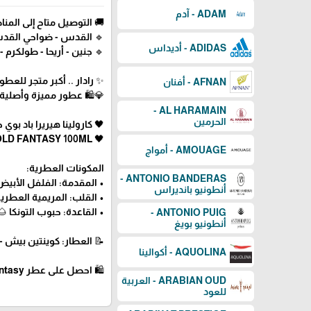
ADAM - آدم
 متاح إلى المناطق التالية:
 نابلس - سلفيت - بيت لحم
ADIDAS - أديداس
طولكرم - قلقيلية - الداخل 48
طور العالمية في فلسطين ✨
AFNAN - أفنان
سعار 💰 - توصيل سريع 🚀
AL HARAMAIN -
الحرمين
 جولد فانتازي - للرجال - 100 مل
🖤 CAROLINA HERRERA BAD BOY GOLD FANTASY 100ML
AMOUAGE - أمواج
المكونات العطرية:
ANTONIO BANDERAS -
ل الوردي 🌶️، البرغموت 🍋
أنطونيو بانديراس
ب الأرز 🌲، نجيل الهند 🌿
حبوب التونكا 🌰، الكاكاو 🍫
ANTONIO PUIG -
أنطونيو بويغ
 العطار: كوينتين بيش – Quentin Bisch
AQUOLINA - أكوالينا
🛍 احصل على عطر Bad Boy Gold Fantasy من Carolina Herrera الآن عبر رادار للعطور! 🖤
ARABIAN OUD - العربية
للعود