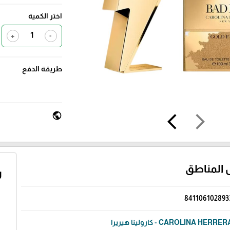
اختر الكمية
+
-
طريقة الدفع
public
arrow_back_ios
arrow_forward_ios
 المناطق
ر
841106102893
CAROLINA HERRE - كارولينا هيريرا