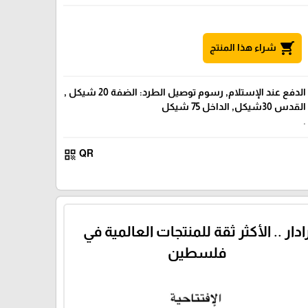
shopping_cart
شراء هذا المنتج
الدفع عند الإستلام, رسوم توصيل الطرد: الضفة 20 شيكل ,
القدس 30شيكل, الداخل 75 شيكل
.
qr_code
QR
ادار .. الأكثر ثقة للمنتجات العالمية في
فلسطين