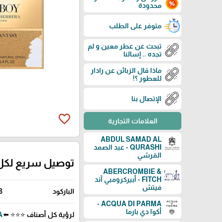
محدودة
متوفر على الطلب
تبحث عن عطر معين و لم
تجده .. إسالنا
ماذا قال الزبائن عن رادار
للعطور ؟!
الإتصال بنا
favorite_border
العلامات التجارية
ABDUL SAMAD AL
QURASHI - عبد الصمد
القرشي
توصيل سريع لكل
ABERCROMBIE &
FITCH - أبيركرومبي آند
فيتش
الباركود
3
ACQUA DI PARMA -
أكوا دي بارما
لرؤية كل أصناف ⭐⭐⭐ ⬅️
RA