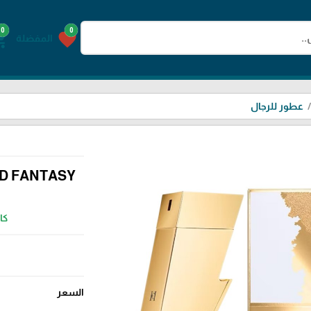
0
0
g_cart
favorite
المفضلة
عطور للرجال
D FANTASY
كار
السعر