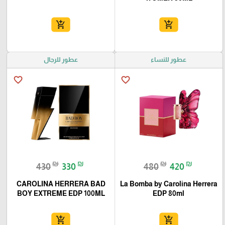
add_shopping_cart
add_shopping_cart
عطور للنساء
عطور للرجال
favorite_border
favorite_border
₪
₪
₪
₪
430
330
480
420
CAROLINA HERRERA BAD
La Bomba by Carolina Herrera
BOY EXTREME EDP 100ML
EDP 80ml
add_shopping_cart
add_shopping_cart