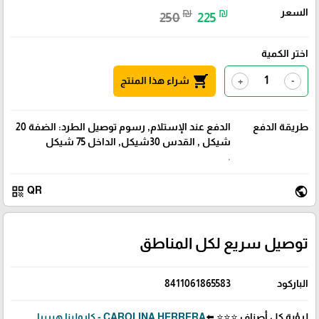
السعر
₪
₪
250
225
اختر الكمية
shopping_cart
شراء هذا المنتج
+
-
طريقة الدفع
الدفع عند الإستلام, رسوم توصيل الطرد: الضفة 20
شيكل , القدس 30شيكل, الداخل 75 شيكل
.
qr_code
public
QR
توصيل سريع لكل المناطق
الباركود
8411061865583
لرؤية كل أصناف ⭐⭐⭐ ⬅️
CAROLINA HERRERA - كارولينا هيريرا