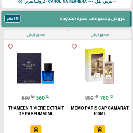
keyboard_double_arrow_left
more_horiz
»» عرض الكل
CAROLINA HERRERA - كارولينا هيريرا
عروض وخصومات لفترة محدودة
845 منتج
عطور نيش
عطور نيش
favorite_border
favorite_border
₪
₪
₪
₪
630
560
990
760
THAMEEN RIVIERE EXTRAIT
MEMO PARIS CAP CAMARAT
DE PARFUM 50ML
100ML
add_shopping_cart
add_shopping_cart