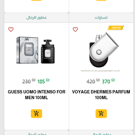
تسترات
عطور للرجال
favorite_border
favorite_border
₪
₪
₪
₪
230
185
420
370
GUESS UOMO INTENSO FOR
VOYAGE DHERMES PARFUM
MEN 100ML
100ML
add_shopping_cart
add_shopping_cart
عطور للرجال
عطور للرجال