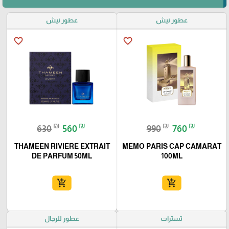
عطور نيش
عطور نيش
favorite_border
favorite_border
₪
₪
₪
₪
630
560
990
760
THAMEEN RIVIERE EXTRAIT
MEMO PARIS CAP CAMARAT
DE PARFUM 50ML
100ML
add_shopping_cart
add_shopping_cart
تسترات
عطور للرجال