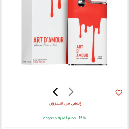
arrow_back_ios
arrow_forward_ios
favorite_border
إنتهى من المخزون
-16%
خصم لفترة محدودة