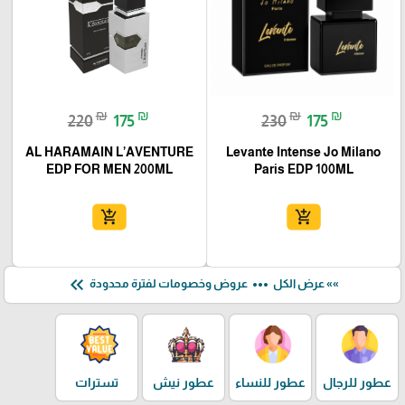
₪
₪
₪
₪
220
175
230
175
AL HARAMAIN L’AVENTURE
Levante Intense Jo Milano
EDP FOR MEN 200ML
Paris EDP 100ML
add_shopping_cart
add_shopping_cart
keyboard_double_arrow_left
more_horiz
»» عرض الكل
عروض وخصومات لفترة محدودة
عطور للرجال
عطور للنساء
عطور نيش
تسترات