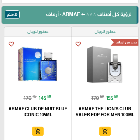
لرؤية كل أصناف ⭐⭐⭐ ⬅️ ARMAF - أرماف
25 منتج
عطور للرجال
عطور للرجال
جديد من ارماف
favorite_border
favorite_border
₪
₪
₪
₪
170
145
170
155
ARMAF CLUB DE NUIT BLUE
ARMAF THE LION’S CLUB
ICONIC 105ML
VALER EDP FOR MEN 100ML
add_shopping_cart
add_shopping_cart