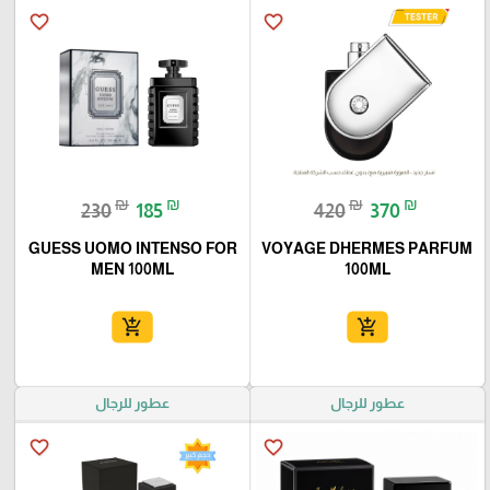
favorite_border
favorite_border
₪
₪
₪
₪
230
185
420
370
GUESS UOMO INTENSO FOR
VOYAGE DHERMES PARFUM
MEN 100ML
100ML
add_shopping_cart
add_shopping_cart
عطور للرجال
عطور للرجال
favorite_border
favorite_border