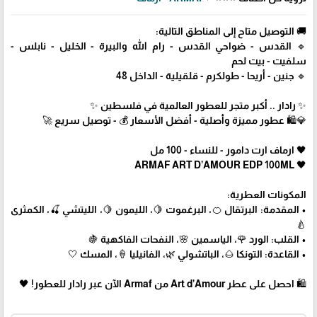
🚚 التوصيل متاح إلى المناطق التالية:
🔹 القدس - ضواحي القدس - رام الله والبيرة - الخليل - نابلس -
سلفيت - بيت لحم
🔹 جنين - أريحا - طولكرم - قلقيلية - الداخل 48
✨ رادار .. أكبر متجر للعطور العالمية في فلسطين ✨
💎🛍️ عطور مميزة وأصلية - أفضل الأسعار 💰 - توصيل سريع 🚀
🖤 ارماف ارت دامور - للنساء - 100 مل
🖤 ARMAF ART D’AMOUR EDP 100ML
المكونات العطرية:
• المقدمة: البرتقال 🍊، البرغموت 🍋، الليمون 🍋، الليتشي 🍒، الكمثرى
🍐
• القلب: الورد 🌹، الياسمين 🌸، النفحات الفاكهية 🍇
• القاعدة: التونكا 🌰، الباتشولي 🌿، الفانيليا 🍦، المسك 🤍
🛍 احصل على عطر Art d’Amour من Armaf الآن عبر رادار للعطور! 🖤