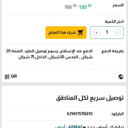
السعر
₪
₪
155
130
اختر الكمية
shopping_cart
شراء هذا المنتج
+
-
طريقة الدفع
الدفع عند الإستلام, رسوم توصيل الطرد: الضفة 20
شيكل , القدس 30شيكل, الداخل 75 شيكل
.
qr_code
public
QR
توصيل سريع لكل المناطق
الباركود
6294015155693
لرؤية كل أصناف ⭐⭐⭐ ⬅️
ARMAF - أرماف