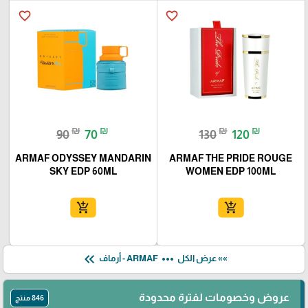
favorite_border
favorite_border
₪
₪
₪
₪
90
70
130
120
ARMAF ODYSSEY MANDARIN
ARMAF THE PRIDE ROUGE
SKY EDP 60ML
WOMEN EDP 100ML
add_shopping_cart
add_shopping_cart
keyboard_double_arrow_left
more_horiz
»» عرض الكل
ARMAF - أرماف
عروض وخصومات لفترة محدودة
846 منتج