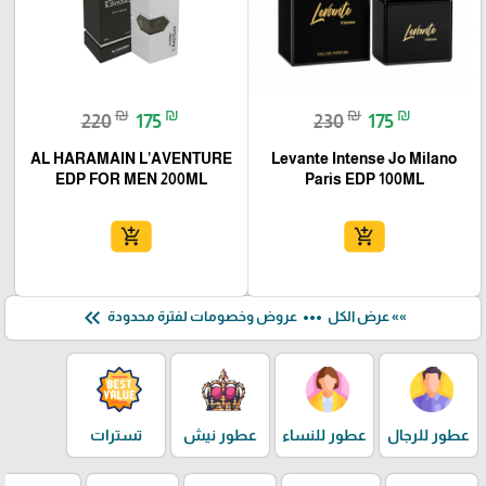
₪
₪
₪
₪
220
175
230
175
AL HARAMAIN L’AVENTURE
Levante Intense Jo Milano
EDP FOR MEN 200ML
Paris EDP 100ML
add_shopping_cart
add_shopping_cart
keyboard_double_arrow_left
more_horiz
»» عرض الكل
عروض وخصومات لفترة محدودة
عطور للرجال
عطور للنساء
عطور نيش
تسترات