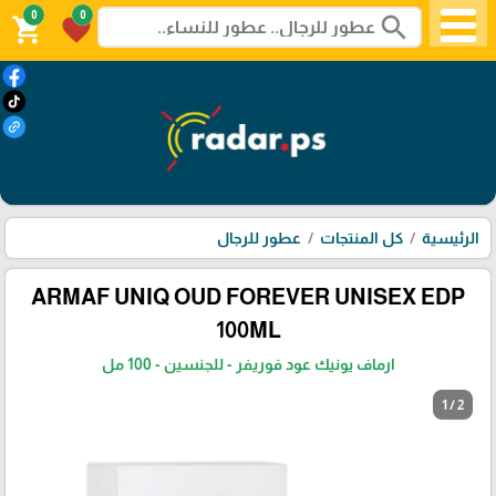
0
0
search
shopping_cart
favorite
الرئيسية
كل المنتجات
عطور للرجال
ARMAF UNIQ OUD FOREVER UNISEX EDP
100ML
ارماف يونيك عود فوريفر - للجنسين - 100 مل
1 / 2