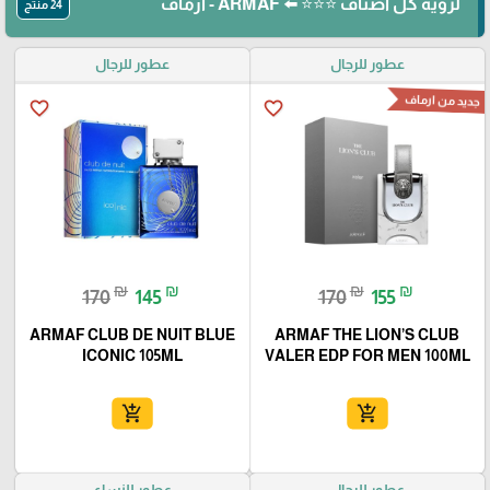
لرؤية كل أصناف ⭐⭐⭐ ⬅️ ARMAF - أرماف
24 منتج
عطور للرجال
عطور للرجال
جديد من ارماف
favorite_border
favorite_border
₪
₪
₪
₪
170
145
170
155
ARMAF CLUB DE NUIT BLUE
ARMAF THE LION’S CLUB
ICONIC 105ML
VALER EDP FOR MEN 100ML
add_shopping_cart
add_shopping_cart
عطور للرجال
عطور للنساء