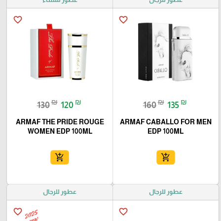
favorite_border
favorite_border
₪
₪
₪
₪
130
120
160
135
ARMAF THE PRIDE ROUGE
ARMAF CABALLO FOR MEN
WOMEN EDP 100ML
EDP 100ML
add_shopping_cart
add_shopping_cart
عطور للرجال
عطور للرجال
favorite_border
favorite_border