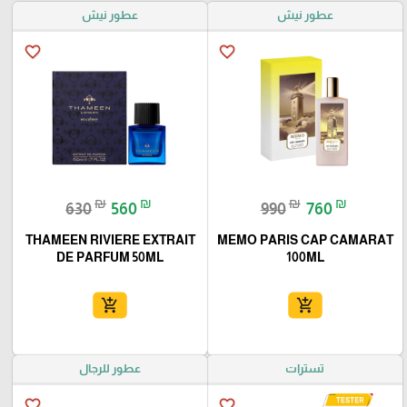
عطور نيش
عطور نيش
favorite_border
favorite_border
₪
₪
₪
₪
630
560
990
760
THAMEEN RIVIERE EXTRAIT
MEMO PARIS CAP CAMARAT
DE PARFUM 50ML
100ML
add_shopping_cart
add_shopping_cart
تسترات
عطور للرجال
favorite_border
favorite_border