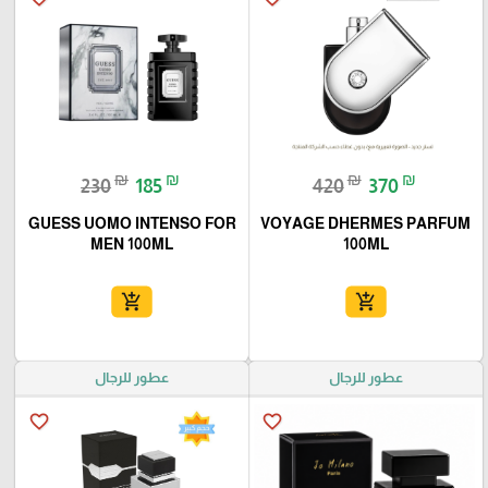
₪
₪
₪
₪
230
185
420
370
GUESS UOMO INTENSO FOR
VOYAGE DHERMES PARFUM
MEN 100ML
100ML
add_shopping_cart
add_shopping_cart
عطور للرجال
عطور للرجال
favorite_border
favorite_border