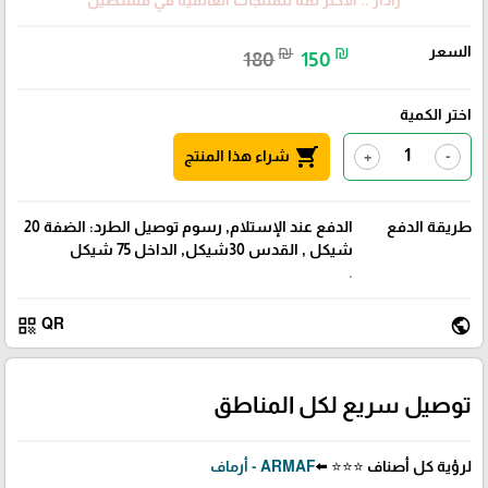
رادار .. الأكثر ثقة للمنتجات العالمية في فلسطين
السعر
₪
₪
180
150
اختر الكمية
shopping_cart
شراء هذا المنتج
+
-
طريقة الدفع
الدفع عند الإستلام, رسوم توصيل الطرد: الضفة 20
شيكل , القدس 30شيكل, الداخل 75 شيكل
.
qr_code
public
QR
توصيل سريع لكل المناطق
لرؤية كل أصناف ⭐⭐⭐ ⬅️
ARMAF - أرماف