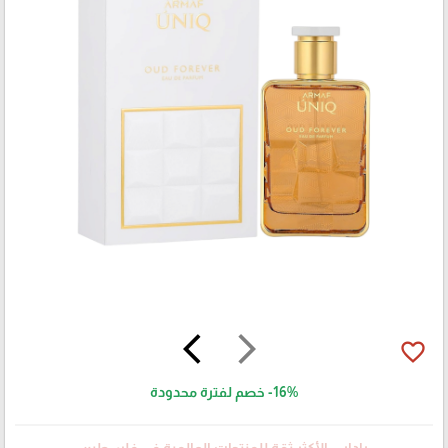
arrow_back_ios
arrow_forward_ios
favorite_border
-16%
خصم لفترة محدودة