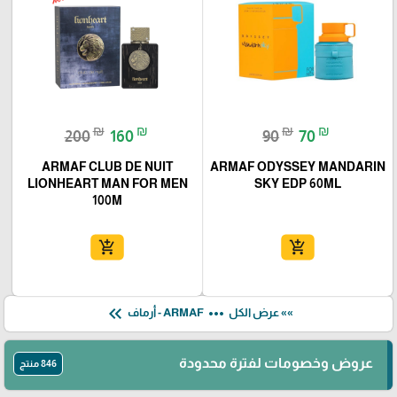
₪
₪
₪
₪
200
160
90
70
ARMAF CLUB DE NUIT
ARMAF ODYSSEY MANDARIN
LIONHEART MAN FOR MEN
SKY EDP 60ML
100M
add_shopping_cart
add_shopping_cart
keyboard_double_arrow_left
more_horiz
»» عرض الكل
ARMAF - أرماف
عروض وخصومات لفترة محدودة
846 منتج