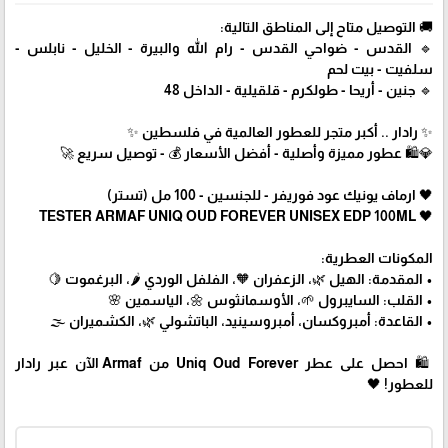
🚚 التوصيل متاح إلى المناطق التالية:
🔹 القدس - ضواحي القدس - رام الله والبيرة - الخليل - نابلس -
سلفيت - بيت لحم
🔹 جنين - أريحا - طولكرم - قلقيلية - الداخل 48
✨ رادار .. أكبر متجر للعطور العالمية في فلسطين ✨
💎🛍️ عطور مميزة وأصلية - أفضل الأسعار 💰 - توصيل سريع 🚀
🖤 ارماف يونيك عود فوريفر - للجنسين - 100 مل (تستر)
🖤 TESTER ARMAF UNIQ OUD FOREVER UNISEX EDP 100ML
المكونات العطرية:
• المقدمة: الهيل 🌿، الزعفران 🧡، الفلفل الوردي 🌶️، البرغموت 🍋
• القلب: السايبرول 🌱، الأوسمانثوس 🌼، الياسمين 🌸
• القاعدة: أمبروكسان، أمبروسينيد، الباتشولي 🌿، الكشميران 🌫️
🛍 احصل على عطر Uniq Oud Forever من Armaf الآن عبر رادار
للعطور! 🖤