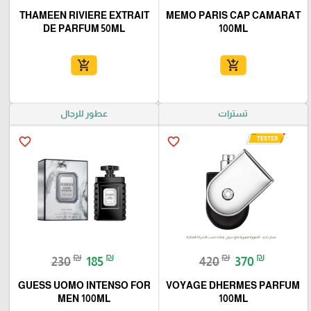
THAMEEN RIVIERE EXTRAIT
MEMO PARIS CAP CAMARAT
DE PARFUM 50ML
100ML
add_shopping_cart
add_shopping_cart
تسترات
عطور للرجال
favorite_border
favorite_border
₪
₪
₪
₪
230
185
420
370
GUESS UOMO INTENSO FOR
VOYAGE DHERMES PARFUM
MEN 100ML
100ML