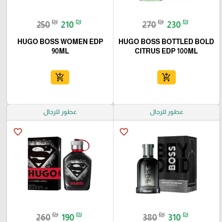
₪
₪
₪
₪
250
210
270
230
HUGO BOSS WOMEN EDP
HUGO BOSS BOTTLED BOLD
90ML
CITRUS EDP 100ML
add_shopping_cart
add_shopping_cart
عطور للرجال
عطور للرجال
favorite_border
favorite_border
₪
₪
₪
₪
260
190
380
310