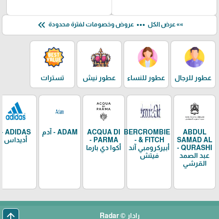
keyboard_double_arrow_left
more_horiz
»» عرض الكل
عروض وخصومات لفترة محدودة
عطور للرجال
عطور للنساء
عطور نيش
تسترات
ABDUL
ABERCROMBIE
ACQUA DI
ADAM - آدم
ADIDAS -
SAMAD AL
& FITCH -
PARMA -
أديداس
QURASHI -
أبيركرومبي آند
أكوا دي بارما
عبد الصمد
فيتش
القرشي
arrow_upward
رادار © Radar