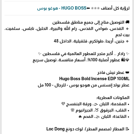
لرؤية كل أصناف ⭐⭐⭐ ⬅️
HUGO BOSS - هوغو بوس
🚚 التوصيل متاح إلى جميع مناطق فلسطين
🔹 القدس، ضواحي القدس، رام الله والبيرة، الخليل، نابلس، سلفيت،
بيت لحم
🔹 جنين، أريحا، طولكرم، قلقيلية، الداخل 48
✨ رادار .. أكبر متجر للعطور العالمية في فلسطين ✨
💎🛍️ عطور أصلية 100%، أسعار منافسة، توصيل سريع
👑 عطر نيش فاخر
Hugo Boss Bold Incense EDP 100ML
عطر بولد إنسنس من هوجو بوس - للرجال - 100 مل
المكونات العطرية:
• المقدمة: اللبان 🌫️، ورقة البنفسج 💜
• القلب: البرقوق 🍑، الجيرانيوم 🌸
• القاعدة: اللبان 🌫️، الفحم 🔥
📝 العطار (مصمم العطر): لوك دونغ Loc Dong