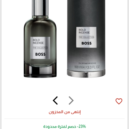
arrow_back_ios
arrow_forward_ios
favorite_border
إنتهى من المخزون
-23%
خصم لفترة محدودة