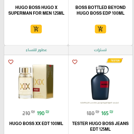
HUGO BOSS HUGO X
BOSS BOTTLED BEYOND
SUPERMAN FOR MEN 125ML
HUGO BOSS EDP 100ML
add_shopping_cart
add_shopping_cart
تسترات
عطور للنساء
favorite_border
favorite_border
₪
₪
₪
₪
210
190
180
165
HUGO BOSS XX EDT 100ML
TESTER HUGO BOSS JEANS
EDT 125ML