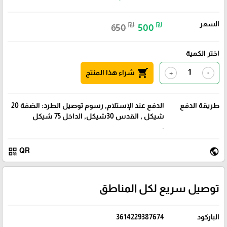
السعر
₪
₪
650
500
اختر الكمية
shopping_cart
شراء هذا المنتج
+
-
طريقة الدفع
الدفع عند الإستلام, رسوم توصيل الطرد: الضفة 20
شيكل , القدس 30شيكل, الداخل 75 شيكل
.
qr_code
public
QR
توصيل سريع لكل المناطق
الباركود
3614229387674