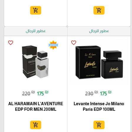
add_shopping_cart
add_shopping_cart
عطور للرجال
عطور للرجال
favorite_border
favorite_border
₪
₪
₪
₪
220
175
230
175
AL HARAMAIN L’AVENTURE
Levante Intense Jo Milano
EDP FOR MEN 200ML
Paris EDP 100ML
add_shopping_cart
add_shopping_cart