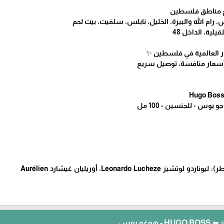
يع مناطق فلسطين
ام الله والبيرة، الخليل، نابلس، سلفيت، بيت لحم
يلية، الداخل 48
طور العالمية في فلسطين ✨
Hugo Boss
وس - للجنسين - 100 مل
📝 العطاران (مصمما العطر): ليوناردو لوتشيز Leonardo Lucheze، أوريليان غيشارد Aurélien
غو بوس