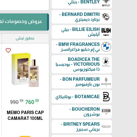
BENTLEY - بنتلي
BERNARD DIMITRI -
برنارد ديميتري
عروض وخصومات لفت
BILLIE EILISH - بيلي
آيليش
عطور نيش
BMW FRAGRANCES -
بي إم دبليو فراغرانسز
favorite_border
BOADICEA THE
VICTORIOUS - بوديسيا
ذا فيكتوريوس
BON PARFUMEUR -
بون بارفيومير
BOTANICAE - بوتانيكاي
₪
₪
990
760
BOUCHERON -
MEMO PARIS CAP
بوشرون
CAMARAT 100ML
BRITNEY SPEARS -
بريتني سبيرز