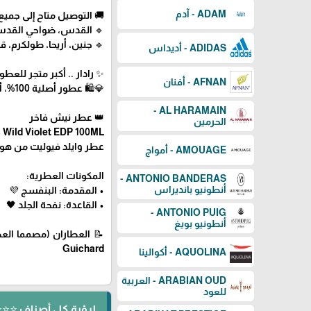
ADAM - آدم
🚚 التوصيل متاح إلى جم
🔹 القدس، ضواحي القدس، ر
🔹 جنين، أريحا، طولكرم، قلق
ADIDAS - أديداس
✨ رادار .. أكبر متجر للع
AFNAN - أفنان
💎🛍️ عطور أصلية 100%، أسعار منافسة، توصيل سريع
AL HARAMAIN -
👑 عطر نيش فاخر
الحرمين
 Wild Violet EDP 100ML
عطر وايلد فيوليت من هوجو ب
AMOUAGE - أمواج
المكونات العطرية:
ANTONIO BANDERAS -
أنطونيو بانديراس
• المقدمة: البنفسج 💜
• القاعدة: نفحة الجلد 🖤
ANTONIO PUIG -
أنطونيو بويغ
Guichard
AQUOLINA - أكوالينا
ARABIAN OUD - العربية
للعود
لرؤية كل أصناف ⭐⭐⭐ ⬅️ HUGO BOSS - هو