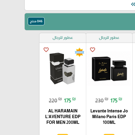
keyboard_double_arr
846 منتج
عطور للرجال
عطور للرجال
favorite_border
favorite_border
₪
₪
₪
₪
220
175
230
175
AL HARAMAIN
Levante Intense Jo
L’AVENTURE EDP
Milano Paris EDP
FOR MEN 200ML
100ML