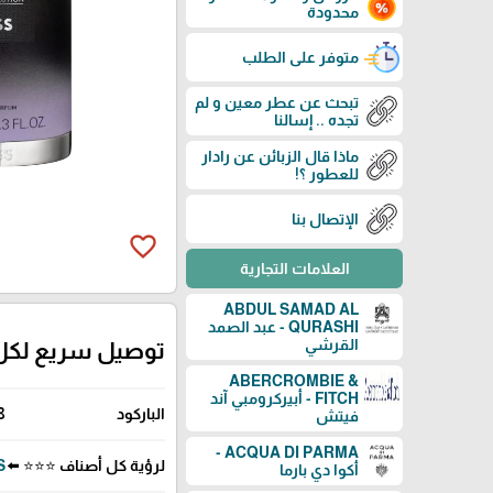
محدودة
متوفر على الطلب
تبحث عن عطر معين و لم
تجده .. إسالنا
ماذا قال الزبائن عن رادار
للعطور ؟!
الإتصال بنا
favorite_border
العلامات التجارية
ABDUL SAMAD AL
QURASHI - عبد الصمد
القرشي
توصيل سريع لكل
ABERCROMBIE &
FITCH - أبيركرومبي آند
الباركود
8
فيتش
ACQUA DI PARMA -
لرؤية كل أصناف ⭐⭐⭐ ⬅️
SS
أكوا دي بارما