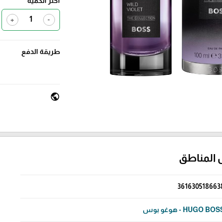
اختر الكمية
+
-
طريقة الدفع
public
 المناطق
361630518663
HUGO BO - هوغو بوس