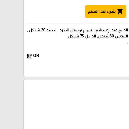
shopping_cart
شراء هذا المنتج
الدفع عند الإستلام, رسوم توصيل الطرد: الضفة 20 شيكل ,
القدس 30شيكل, الداخل 75 شيكل
.
qr_code
QR