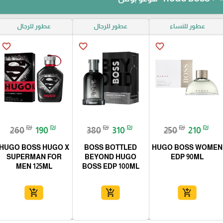
عطور للنساء
عطور للرجال
عطور للرجال
favorite_border
favorite_border
favorite_border
₪
₪
₪
₪
₪
₪
260
190
380
310
250
210
HUGO BOSS HUGO X
BOSS BOTTLED
HUGO BOSS WOMEN
SUPERMAN FOR
BEYOND HUGO
EDP 90ML
MEN 125ML
BOSS EDP 100ML
add_shopping_cart
add_shopping_cart
add_shopping_cart