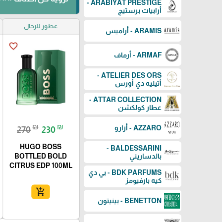
ARABIYAT PRESTIGE -
أرابيات برستيج
عطور للرجال
ARAMIS - أراميس
favorite_border
ARMAF - أرماف
ATELIER DES ORS -
أتيليه دي أورس
ATTAR COLLECTION -
عطار كولكشن
₪
₪
AZZARO - أزارو
270
230
HUGO BOSS
BALDESSARINI -
بالدساريني
BOTTLED BOLD
CITRUS EDP 100ML
BDK PARFUMS - بي دي
كيه بارفيومز
add_shopping_cart
BENETTON - بينيتون