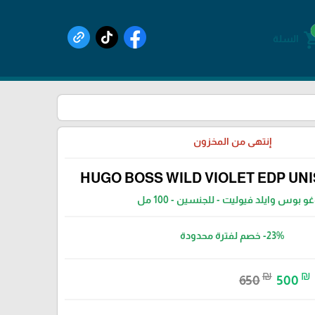
shoppin
السلة
إنتهى من المخزون
HUGO BOSS WILD VIOLET EDP UNI
 بوس وايلد فيوليت - للجنسين - 100 مل
-23%
خصم لفترة محدودة
₪
₪
650
500