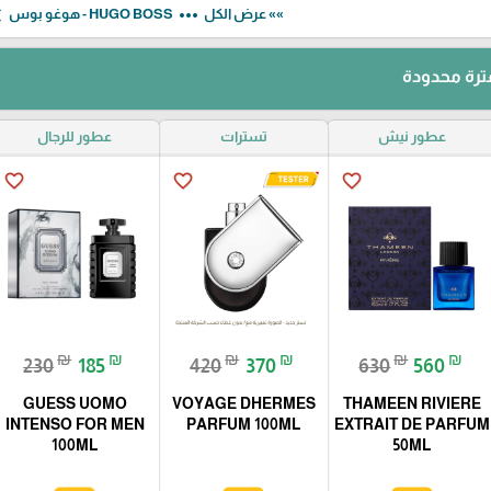
ow_left
more_horiz
»» عرض الكل
HUGO BOSS - هوغو بوس
رة محدودة
عطور نيش
تسترات
عطور للرجال
favorite_border
favorite_border
favorite_border
₪
₪
₪
₪
₪
₪
230
185
420
370
630
560
GUESS UOMO
VOYAGE DHERMES
THAMEEN RIVIERE
INTENSO FOR MEN
PARFUM 100ML
EXTRAIT DE PARFUM
100ML
50ML