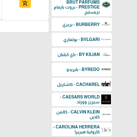
BRUT PARFUMS
add_shopping_cart
PRESTIGE - بروت بارفام
بريستيج
BURBERRY - بربري
BVLGARI - بولغاري
BY KILIAN - باي كيليان
BYREDO - بايريدو
CACHAREL - كاشاريل
CAESARS WORLD -
سيزرز وورلد
CALVIN KLEIN - كالفن
كلاين
CAROLINA HERRERA -
كارولينا هيريرا