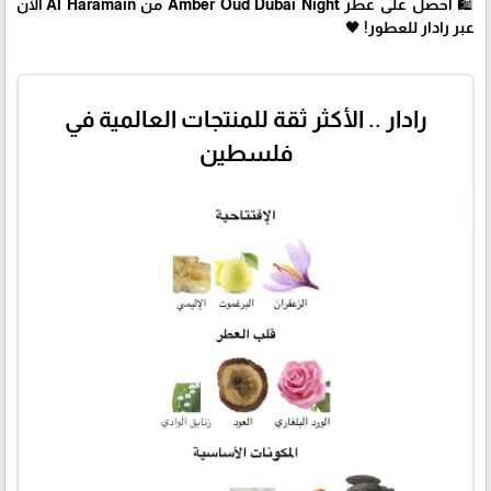
🛍 احصل على عطر Amber Oud Dubai Night من Al Haramain الآن
عبر رادار للعطور! 🖤
رادار .. الأكثر ثقة للمنتجات العالمية في
فلسطين