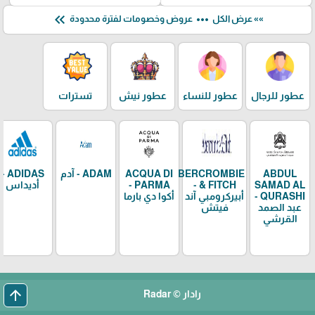
keyboard_double_arrow_left
more_horiz
»» عرض الكل
عروض وخصومات لفترة محدودة
عطور للرجال
عطور للنساء
عطور نيش
تسترات
ABDUL
ABERCROMBIE
ACQUA DI
ADAM - آدم
ADIDAS -
SAMAD AL
& FITCH -
PARMA -
أديداس
QURASHI -
أبيركرومبي آند
أكوا دي بارما
عبد الصمد
فيتش
القرشي
arrow_upward
رادار © Radar