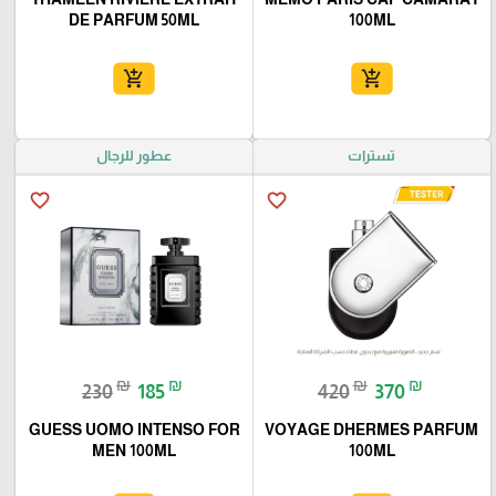
DE PARFUM 50ML
100ML
add_shopping_cart
add_shopping_cart
تسترات
عطور للرجال
favorite_border
favorite_border
₪
₪
₪
₪
230
185
420
370
GUESS UOMO INTENSO FOR
VOYAGE DHERMES PARFUM
MEN 100ML
100ML