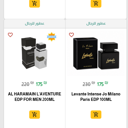
add_shopping_cart
add_shopping_cart
عطور للرجال
عطور للرجال
favorite_border
favorite_border
₪
₪
₪
₪
220
175
230
175
AL HARAMAIN L’AVENTURE
Levante Intense Jo Milano
EDP FOR MEN 200ML
Paris EDP 100ML
add_shopping_cart
add_shopping_cart