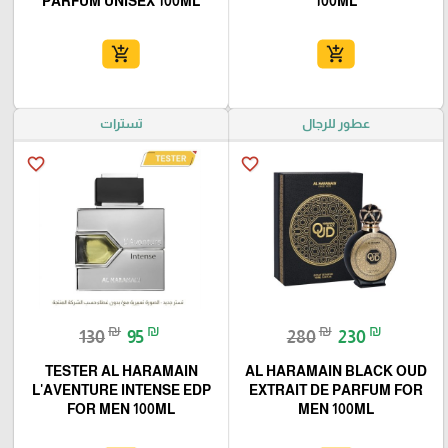
PARFUM UNISEX 100ML
100ML
add_shopping_cart
add_shopping_cart
عطور للرجال
تسترات
favorite_border
favorite_border
₪
₪
₪
₪
130
95
280
230
TESTER AL HARAMAIN
AL HARAMAIN BLACK OUD
L'AVENTURE INTENSE EDP
EXTRAIT DE PARFUM FOR
FOR MEN 100ML
MEN 100ML