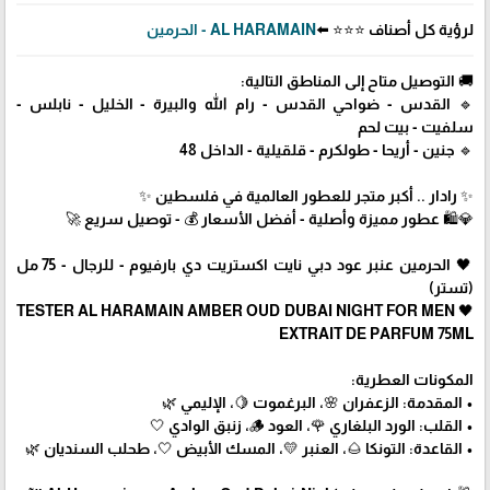
لرؤية كل أصناف ⭐⭐⭐ ⬅️
AL HARAMAIN - الحرمين
🚚 التوصيل متاح إلى المناطق التالية:
🔹 القدس - ضواحي القدس - رام الله والبيرة - الخليل - نابلس -
سلفيت - بيت لحم
🔹 جنين - أريحا - طولكرم - قلقيلية - الداخل 48
✨ رادار .. أكبر متجر للعطور العالمية في فلسطين ✨
💎🛍️ عطور مميزة وأصلية - أفضل الأسعار 💰 - توصيل سريع 🚀
🖤 الحرمين عنبر عود دبي نايت اكستريت دي بارفيوم - للرجال - 75 مل
(تستر)
🖤 TESTER AL HARAMAIN AMBER OUD DUBAI NIGHT FOR MEN
EXTRAIT DE PARFUM 75ML
المكونات العطرية:
• المقدمة: الزعفران 🌸، البرغموت 🍋، الإليمي 🌿
• القلب: الورد البلغاري 🌹، العود 🪵، زنبق الوادي 🤍
• القاعدة: التونكا 🌰، العنبر 💛، المسك الأبيض 🤍، طحلب السنديان 🌿