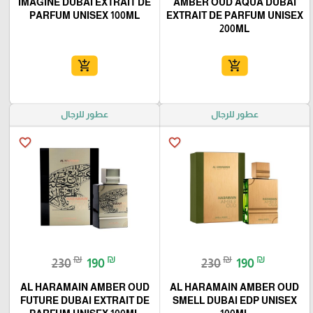
IMAGINE DUBAI EXTRAIT DE
AMBER OUD AQUA DUBAI
PARFUM UNISEX 100ML
EXTRAIT DE PARFUM UNISEX
200ML
add_shopping_cart
add_shopping_cart
عطور للرجال
عطور للرجال
favorite_border
favorite_border
₪
₪
₪
₪
230
190
230
190
AL HARAMAIN AMBER OUD
AL HARAMAIN AMBER OUD
FUTURE DUBAI EXTRAIT DE
SMELL DUBAI EDP UNISEX