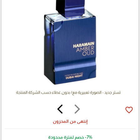
arrow_back_ios
arrow_forward_ios
favorite_border
إنتهى من المخزون
-7%
خصم لفترة محدودة