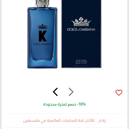
arrow_back_ios
arrow_forward_ios
favorite_border
-10%
خصم لفترة محدودة
رادار .. الأكثر ثقة للمنتجات العالمية في فلسطين