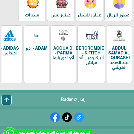
عطور للرجال
عطور للنساء
عطور نيش
تسترات
ABDUL
ABERCROMBIE
ACQUA DI
ADAM - آدم
ADIDAS -
SAMAD AL
& FITCH -
PARMA -
أديداس
QURASHI -
أبيركرومبي آند
أكوا دي بارما
عبد الصمد
فيتش
القرشي
arrow_upward
رادار © Radar
لم تجد عطرك .. تحدث الينا وتساب للمساعدة.