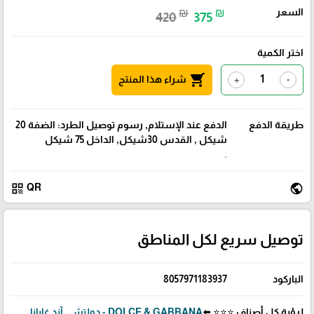
السعر
₪
₪
420
375
اختر الكمية
shopping_cart
شراء هذا المنتج
+
-
طريقة الدفع
الدفع عند الإستلام, رسوم توصيل الطرد: الضفة 20
شيكل , القدس 30شيكل, الداخل 75 شيكل
.
qr_code
public
QR
توصيل سريع لكل المناطق
الباركود
8057971183937
لرؤية كل أصناف ⭐⭐⭐ ⬅️
DOLCE & GABBANA - دولتشي آند غابانا