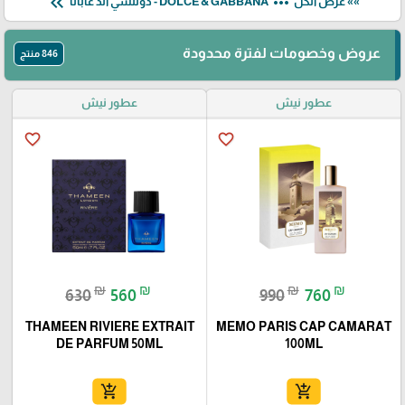
keyboard_double_arrow_left
more_horiz
»» عرض الكل
DOLCE & GABBANA - دولتشي آند غابانا
عروض وخصومات لفترة محدودة
846 منتج
عطور نيش
عطور نيش
favorite_border
favorite_border
₪
₪
₪
₪
630
560
990
760
THAMEEN RIVIERE EXTRAIT
MEMO PARIS CAP CAMARAT
DE PARFUM 50ML
100ML
add_shopping_cart
add_shopping_cart