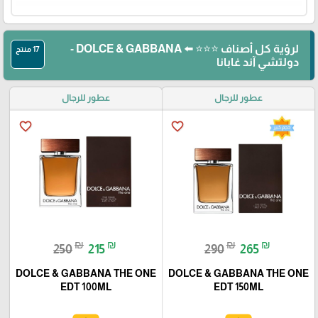
لرؤية كل أصناف ⭐⭐⭐ ⬅️ DOLCE & GABBANA -
17 منتج
دولتشي آند غابانا
عطور للرجال
عطور للرجال
favorite_border
favorite_border
₪
₪
₪
₪
250
215
290
265
DOLCE & GABBANA THE ONE
DOLCE & GABBANA THE ONE
EDT 100ML
EDT 150ML