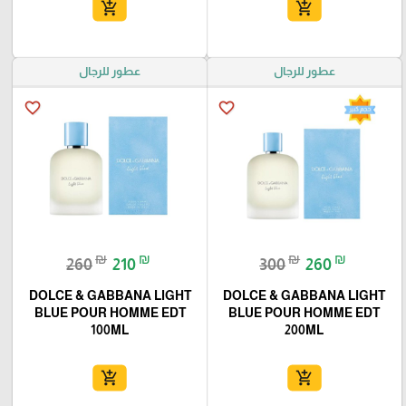
add_shopping_cart
add_shopping_cart
عطور للرجال
عطور للرجال
favorite_border
favorite_border
₪
₪
₪
₪
260
210
300
260
DOLCE & GABBANA LIGHT
DOLCE & GABBANA LIGHT
BLUE POUR HOMME EDT
BLUE POUR HOMME EDT
100ML
200ML
add_shopping_cart
add_shopping_cart