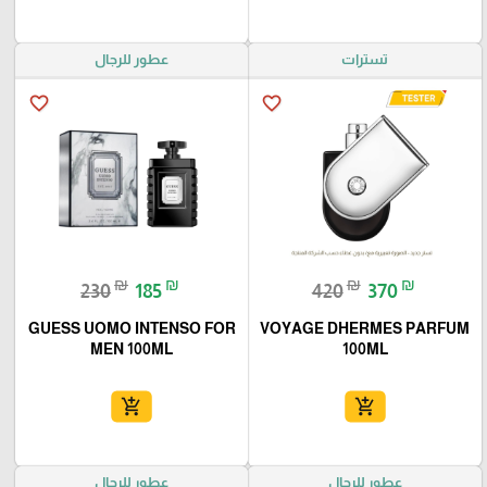
تسترات
عطور للرجال
favorite_border
favorite_border
₪
₪
₪
₪
230
185
420
370
GUESS UOMO INTENSO FOR
VOYAGE DHERMES PARFUM
MEN 100ML
100ML
add_shopping_cart
add_shopping_cart
عطور للرجال
عطور للرجال