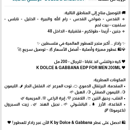
🚚 التوصيل متاح إلى المناطق التالية:
🔹 القدس - ضواحي القدس - رام الله والبيرة - الخليل - نابلس -
سلفيت - بيت لحم
🔹 جنين - أريحا - طولكرم - قلقيلية - الداخل 48
✨ رادار .. أكبر متجر للعطور العالمية في فلسطين ✨
💎🛍️ عطور مميزة وأصلية - أفضل الأسعار 💰 - توصيل سريع 🚀
🖤 كيه دولتشي اند غابانا - للرجال - 200 مل
🖤 K DOLCE & GABBANA EDP FOR MEN 200ML
المكونات العطرية:
• المقدمة: البرتقال الدموي 🍊، توت العرعر 🌿، الفلفل الحار 🌶️، الليمون
🍋، الليمون الصقلي 🍋، الهيل 🌱
• القلب: رحيق التين 🍈، اللافندر 💜، إبرة الراعي 🌸، المريمية 🌿
• القاعدة: الأرز 🌲، الباتشولي 🌱، نجيل الهند 🌿، زيت السبرول
(ناغرموتا) 🌾
🛍 احصل على عطر K by Dolce & Gabbana الآن عبر رادار للعطور! 🖤