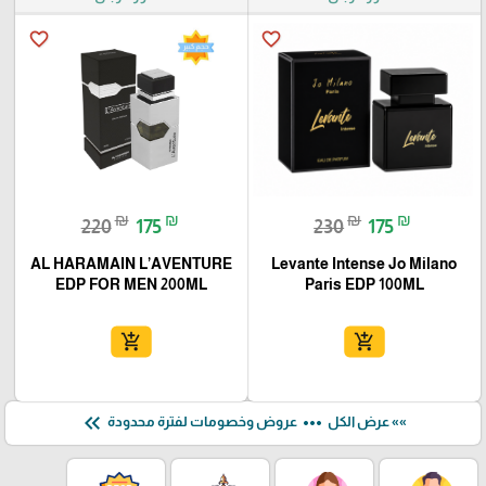
favorite_border
favorite_border
₪
₪
₪
₪
220
175
230
175
AL HARAMAIN L’AVENTURE
Levante Intense Jo Milano
EDP FOR MEN 200ML
Paris EDP 100ML
add_shopping_cart
add_shopping_cart
keyboard_double_arrow_left
more_horiz
»» عرض الكل
عروض وخصومات لفترة محدودة