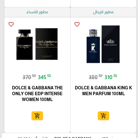
عطور للرجال
عطور للنساء
favorite_border
favorite_border
₪
₪
₪
₪
370
345
380
310
DOLCE & GABBANA THE
DOLCE & GABBANA KING K
ONLY ONE EDP INTENSE
MEN PARFUM 100ML
WOMEN 100ML
add_shopping_cart
add_shopping_cart