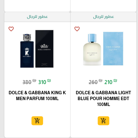
عطور للرجال
عطور للرجال
favorite_border
favorite_border
₪
₪
₪
₪
380
310
260
210
DOLCE & GABBANA KING K
DOLCE & GABBANA LIGHT
MEN PARFUM 100ML
BLUE POUR HOMME EDT
100ML
add_shopping_cart
add_shopping_cart