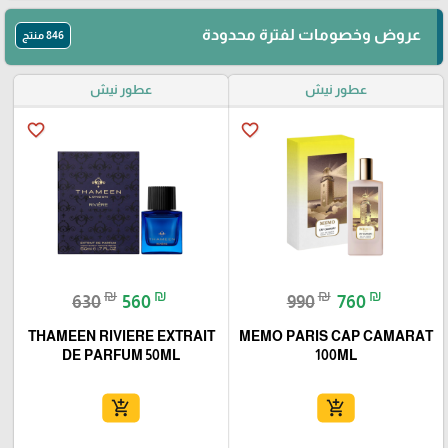
عروض وخصومات لفترة محدودة
846 منتج
عطور نيش
عطور نيش
favorite_border
favorite_border
₪
₪
₪
₪
630
560
990
760
THAMEEN RIVIERE EXTRAIT
MEMO PARIS CAP CAMARAT
DE PARFUM 50ML
100ML
add_shopping_cart
add_shopping_cart