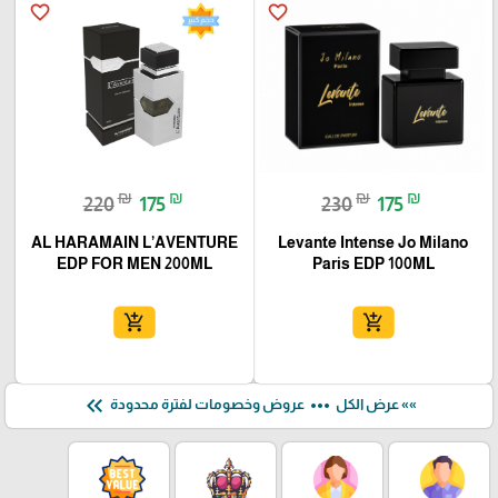
favorite_border
favorite_border
₪
₪
₪
₪
220
175
230
175
AL HARAMAIN L’AVENTURE
Levante Intense Jo Milano
EDP FOR MEN 200ML
Paris EDP 100ML
add_shopping_cart
add_shopping_cart
keyboard_double_arrow_left
more_horiz
»» عرض الكل
عروض وخصومات لفترة محدودة