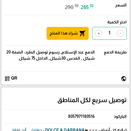
السعر
₪
₪
290
265
اختر الكمية
shopping_cart
شراء هذا المنتج
+
-
طريقة الدفع
الدفع عند الإستلام, رسوم توصيل الطرد: الضفة 20
شيكل , القدس 30شيكل, الداخل 75 شيكل
.
qr_code
public
QR
توصيل سريع لكل المناطق
الباركود
8057971180516
لرؤية كل أصناف ⭐⭐⭐ ⬅️
DOLCE & GABBANA - دولتشي آند غابانا