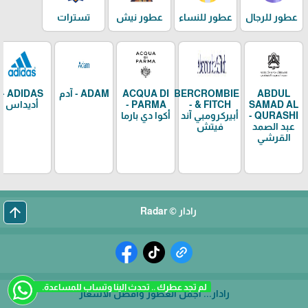
عطور للرجال
عطور للنساء
عطور نيش
تسترات
ABDUL
ABERCROMBIE
ACQUA DI
ADAM - آدم
ADIDAS -
SAMAD AL
& FITCH -
PARMA -
أديداس
QURASHI -
أبيركرومبي آند
أكوا دي بارما
عبد الصمد
فيتش
القرشي
arrow_upward
رادار © Radar
لم تجد عطرك .. تحدث الينا وتساب للمساعدة.
رادار... أجمل العطور وأفضل الأسعار