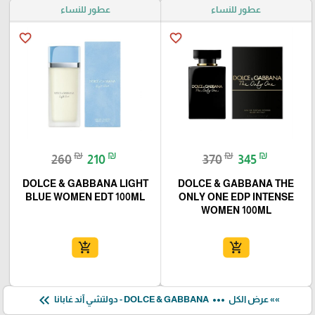
عطور للنساء
عطور للنساء
favorite_border
favorite_border
₪
₪
₪
₪
260
210
370
345
DOLCE & GABBANA LIGHT
DOLCE & GABBANA THE
BLUE WOMEN EDT 100ML
ONLY ONE EDP INTENSE
WOMEN 100ML
add_shopping_cart
add_shopping_cart
keyboard_double_arrow_left
more_horiz
»» عرض الكل
DOLCE & GABBANA - دولتشي آند غابانا