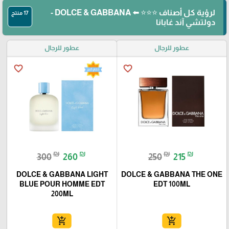
لرؤية كل أصناف ⭐⭐⭐ ⬅️ DOLCE & GABBANA -
17 منتج
دولتشي آند غابانا
عطور للرجال
عطور للرجال
favorite_border
favorite_border
₪
₪
₪
₪
300
260
250
215
DOLCE & GABBANA LIGHT
DOLCE & GABBANA THE ONE
BLUE POUR HOMME EDT
EDT 100ML
200ML
add_shopping_cart
add_shopping_cart