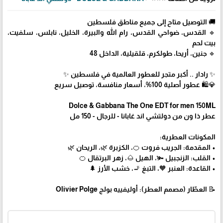
🚚 التوصيل متاح إلى جميع مناطق فلسطين
🔹 القدس، ضواحي القدس، رام الله والبيرة، الخليل، نابلس، سلفيت،
بيت لحم
🔹 جنين، أريحا، طولكرم، قلقيلية، الداخل 48
✨ رادار .. أكبر متجر للعطور العالمية في فلسطين ✨
💎🛍️ عطور أصلية 100%، أسعار منافسة، توصيل سريع
Dolce & Gabbana The One EDT for men 150ML
عطر ذا ون من دولتشي اند غابانا - للرجال - 150 مل
المكونات العطرية:
• المقدمة: الجريب فروت 🍊، الكزبرة 🌿، الريحان 🌿
• القلب: الزنجبيل 🫚، الهيل 🌰، زهر البرتقال 🍊
• القاعدة: العنبر 🧡، التبغ 🚬، خشب الأرز 🌲
📝 العطّار (مصمم العطر): أوليفييه بولج Olivier Polge