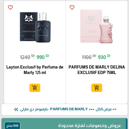
favorite_border
favorite_border
₪
₪
₪
₪
1240
990
1100
930
Layton Exclusif by Parfums de
PARFUMS DE MARLY DELINA
Marly 125 ml
EXCLUSIF EDP 75ML
add_shopping_cart
add_shopping_cart
keyboard_double_arrow_left
more_horiz
»» عرض الكل
PARFUMS DE MARLY - بارفيومز دي مارلي
عروض وخصومات لفترة محدودة
846 منتج