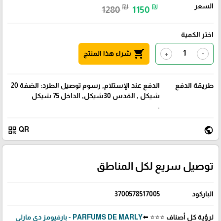
السعر
₪
₪
1280
1150
اختر الكمية
shopping_cart
شراء هذا المنتج
+
-
طريقة الدفع
الدفع عند الإستلام, رسوم توصيل الطرد: الضفة 20
شيكل , القدس 30شيكل, الداخل 75 شيكل
.
qr_code
public
QR
توصيل سريع لكل المناطق
الباركود
3700578517005
لرؤية كل أصناف ⭐⭐⭐ ⬅️
PARFUMS DE MARLY - بارفيومز دي مارلي