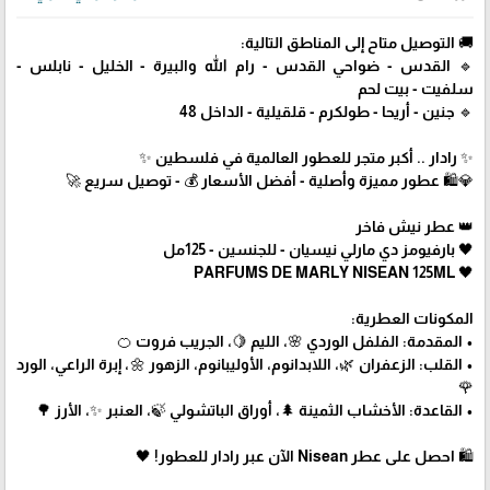
🚚 التوصيل متاح إلى المناطق التالية:
🔹 القدس - ضواحي القدس - رام الله والبيرة - الخليل - نابلس -
سلفيت - بيت لحم
🔹 جنين - أريحا - طولكرم - قلقيلية - الداخل 48
✨ رادار .. أكبر متجر للعطور العالمية في فلسطين ✨
💎🛍️ عطور مميزة وأصلية - أفضل الأسعار 💰 - توصيل سريع 🚀
👑 عطر نيش فاخر
🖤 بارفيومز دي مارلي نيسيان - للجنسين - 125مل
🖤 PARFUMS DE MARLY NISEAN 125ML
المكونات العطرية:
• المقدمة: الفلفل الوردي 🌸، الليم 🍋، الجريب فروت 🍊
• القلب: الزعفران 🌿، اللابدانوم، الأوليبانوم، الزهور 🌼، إبرة الراعي، الورد
🌹
• القاعدة: الأخشاب الثمينة 🌲، أوراق الباتشولي 🍃، العنبر ✨، الأرز 🌳
🛍 احصل على عطر Nisean الآن عبر رادار للعطور! 🖤