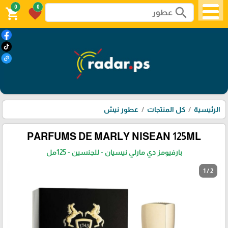
0
0
search
shopping_cart
favorite
الرئيسية
كل المنتجات
عطور نيش
PARFUMS DE MARLY NISEAN 125ML
بارفيومز دي مارلي نيسيان - للجنسين - 125مل
1 / 2