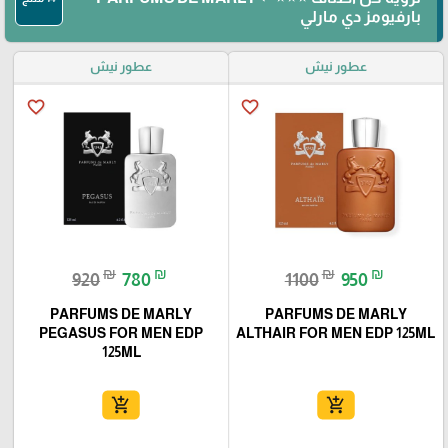
بارفيومز دي مارلي
عطور نيش
عطور نيش
favorite_border
favorite_border
₪
₪
₪
₪
920
780
1100
950
PARFUMS DE MARLY
PARFUMS DE MARLY
PEGASUS FOR MEN EDP
ALTHAIR FOR MEN EDP 125ML
125ML
add_shopping_cart
add_shopping_cart