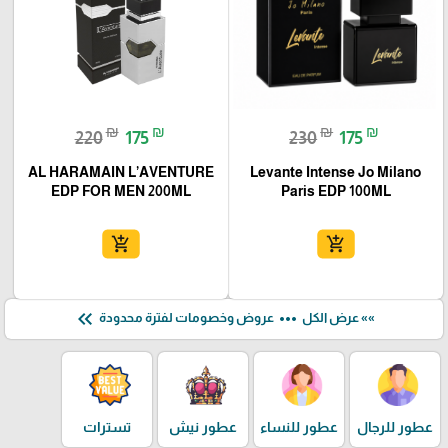
₪
₪
₪
₪
220
175
230
175
AL HARAMAIN L’AVENTURE
Levante Intense Jo Milano
EDP FOR MEN 200ML
Paris EDP 100ML
add_shopping_cart
add_shopping_cart
keyboard_double_arrow_left
more_horiz
»» عرض الكل
عروض وخصومات لفترة محدودة
عطور للرجال
عطور للنساء
عطور نيش
تسترات