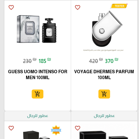
favorite_border
favorite_border
₪
₪
₪
₪
230
185
420
370
GUESS UOMO INTENSO FOR
VOYAGE DHERMES PARFUM
MEN 100ML
100ML
add_shopping_cart
add_shopping_cart
عطور للرجال
عطور للرجال
favorite_border
favorite_border