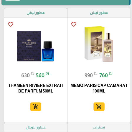
عطور نيش
عطور نيش
favorite_border
favorite_border
₪
₪
₪
₪
630
560
990
760
THAMEEN RIVIERE EXTRAIT
MEMO PARIS CAP CAMARAT
DE PARFUM 50ML
100ML
add_shopping_cart
add_shopping_cart
تسترات
عطور للرجال