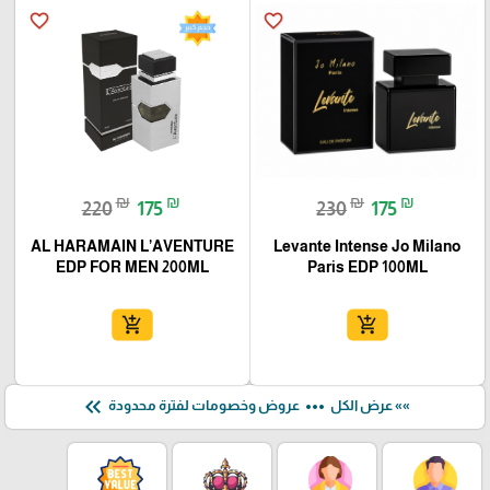
favorite_border
favorite_border
₪
₪
₪
₪
220
175
230
175
AL HARAMAIN L’AVENTURE
Levante Intense Jo Milano
EDP FOR MEN 200ML
Paris EDP 100ML
add_shopping_cart
add_shopping_cart
keyboard_double_arrow_left
more_horiz
»» عرض الكل
عروض وخصومات لفترة محدودة