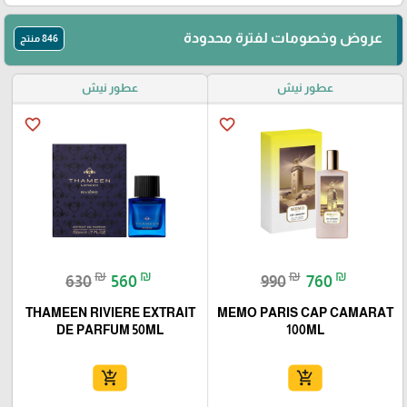
عروض وخصومات لفترة محدودة
846 منتج
عطور نيش
عطور نيش
favorite_border
favorite_border
₪
₪
₪
₪
630
560
990
760
THAMEEN RIVIERE EXTRAIT
MEMO PARIS CAP CAMARAT
DE PARFUM 50ML
100ML
add_shopping_cart
add_shopping_cart