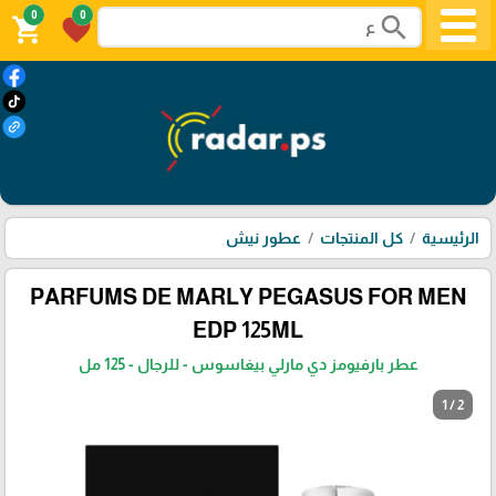
0
0
search
shopping_cart
favorite
الرئيسية
كل المنتجات
عطور نيش
PARFUMS DE MARLY PEGASUS FOR MEN
EDP 125ML
عطر بارفيومز دي مارلي بيغاسوس - للرجال - 125 مل
1 / 2