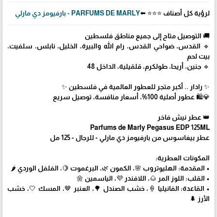
لرؤية كل أصناف ⭐⭐⭐ ⬅️
PARFUMS DE MARLY - بارفيومز دي مارلي
🚚 التوصيل متاح إلى جميع مناطق فلسطين
🔹 القدس، ضواحي القدس، رام الله والبيرة، الخليل، نابلس، سلفيت،
بيت لحم
🔹 جنين، أريحا، طولكرم، قلقيلية، الداخل 48
✨ رادار .. أكبر متجر للعطور العالمية في فلسطين ✨
💎🛍️ عطور أصلية 100%، أسعار منافسة، توصيل سريع
👑 عطر نيش فاخر
Parfums de Marly Pegasus EDP 125ML
عطر بيغاسوس من بارفيومز دي مارلي - للرجال - 125 مل
المكونات العطرية:
• المقدمة: الهليوتروب 🌸، الكمون 🌿، البرغموت 🍋، الفلفل الوردي 🌶️
• القلب: اللوز المر 🌰، اللافندر 💜، الياسمين 🌼
• القاعدة: الفانيليا 🍦، خشب الصندل 🌳، العنبر 🤎، المسك 🤍، خشب
الأرز 🌲