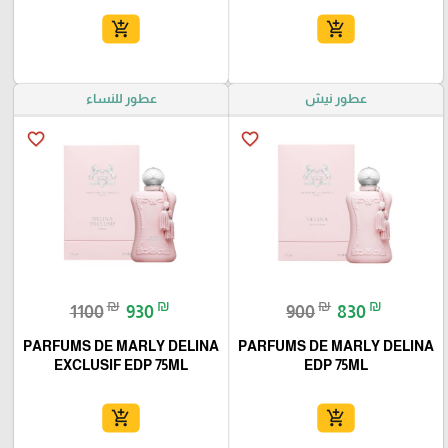
add_shopping_cart
add_shopping_cart
عطور نيش
عطور للنساء
favorite_border
favorite_border
₪
₪
₪
₪
1100
930
900
830
PARFUMS DE MARLY DELINA
PARFUMS DE MARLY DELINA
EXCLUSIF EDP 75ML
EDP 75ML
add_shopping_cart
add_shopping_cart