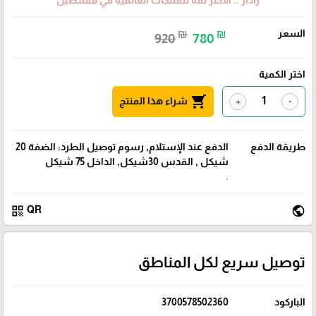
رادار .. الأكثر ثقة للمنتجات العالمية في فلسطين
السعر
₪
₪
920
780
اختر الكمية
shopping_cart
شراء هذا المنتج
+
-
طريقة الدفع
الدفع عند الإستلام, رسوم توصيل الطرد: الضفة 20
شيكل , القدس 30شيكل, الداخل 75 شيكل
.
qr_code
public
QR
توصيل سريع لكل المناطق
الباركود
3700578502360