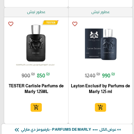
عطور نيش
عطور نيش
favorite_border
favorite_border
₪
₪
₪
₪
900
850
1240
990
TESTER Carlisle Parfums de
Layton Exclusif by Parfums de
Marly 125ML
Marly 125 ml
add_shopping_cart
add_shopping_cart
keyboard_double_arrow_left
more_horiz
»» عرض الكل
PARFUMS DE MARLY - بارفيومز دي مارلي