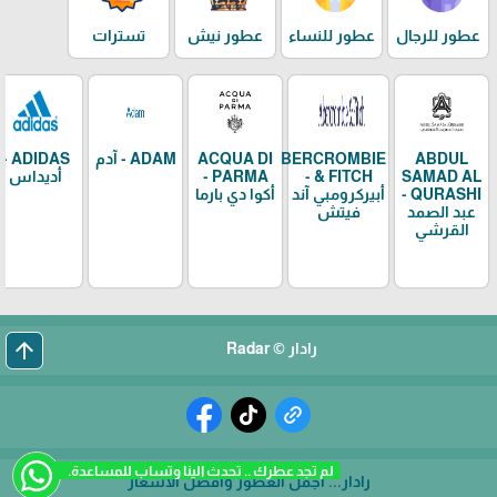
عطور للرجال
عطور للنساء
عطور نيش
تسترات
ABDUL
ABERCROMBIE
ACQUA DI
ADAM - آدم
ADIDAS -
SAMAD AL
& FITCH -
PARMA -
أديداس
QURASHI -
أبيركرومبي آند
أكوا دي بارما
عبد الصمد
فيتش
القرشي
arrow_upward
رادار © Radar
لم تجد عطرك .. تحدث الينا وتساب للمساعدة.
رادار... أجمل العطور وأفضل الأسعار