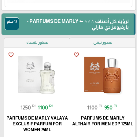
لرؤية كل أصناف ⭐⭐⭐ ⬅️ PARFUMS DE MARLY -
13 منتج
بارفيومز دي مارلي
عطور نيش
عطور للنساء
favorite_border
favorite_border
₪
₪
₪
₪
1250
1100
1100
950
PARFUMS DE MARLY VALAYA
PARFUMS DE MARLY
EXCLUSIF PARFUM FOR
ALTHAIR FOR MEN EDP 125ML
WOMEN 75ML