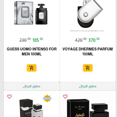
₪
₪
₪
₪
230
185
420
370
GUESS UOMO INTENSO FOR
VOYAGE DHERMES PARFUM
MEN 100ML
100ML
add_shopping_cart
add_shopping_cart
عطور للرجال
عطور للرجال
favorite_border
favorite_border