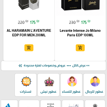
₪
₪
₪
₪
220
175
230
175
AL HARAMAIN L’AVENTURE
Levante Intense Jo Milano
EDP FOR MEN 200ML
Paris EDP 100ML
add_shopping_cart
add_shopping_cart
keyboard_double_arrow_left
more_horiz
»» عرض الكل
عروض وخصومات لفترة محدودة
عطور للرجال
عطور للنساء
عطور نيش
تسترات