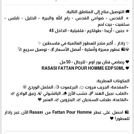
🚚 التوصيل متاح إلى المناطق التالية:
🔹 القدس - ضواحي القدس - رام الله والبيرة - الخليل - نابلس -
سلفيت - بيت لحم
🔹 جنين - أريحا - طولكرم - قلقيلية - الداخل 48
✨ رادار .. أكبر متجر للعطور العالمية في فلسطين ✨
💎🛍️ عطور مميزة وأصلية - أفضل الأسعار 💰 - توصيل سريع 🚀
🖤 رصاصي فتان بور اوم - للرجال - 50 مل
🖤 RASASI FATTAN POUR HOMME EDP 50ML
المكونات العطرية:
•المقدمة: الجريب فروت 🍊، البرغموت 🍋، الفلفل الوردي 🌸
•القلب: نجيل الهند 🌾، خشب الأرز 🪵، الباتشولي 🍃، زنبق الوادي 🌿
•القاعدة: طحلب السنديان 🌿، البنزوين 🌿، العنبر 🧡
🛍 احصل على عطر Fattan Pour Homme من Rasasi الآن عبر رادار
للعطور! 🖤