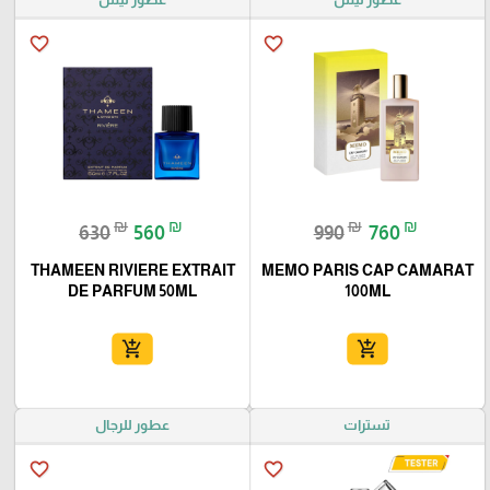
favorite_border
favorite_border
₪
₪
₪
₪
630
560
990
760
THAMEEN RIVIERE EXTRAIT
MEMO PARIS CAP CAMARAT
DE PARFUM 50ML
100ML
add_shopping_cart
add_shopping_cart
تسترات
عطور للرجال
favorite_border
favorite_border