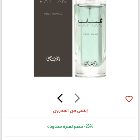
arrow_back_ios
arrow_forward_ios
favorite_border
إنتهى من المخزون
-25%
خصم لفترة محدودة