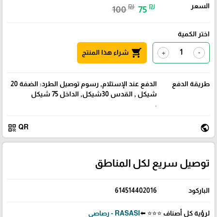
السعر
₪
₪
100
75
اختر الكمية
shopping_cart
شراء هذا المنتج
+
-
طريقة الدفع
الدفع عند الإستلام, رسوم توصيل الطرد: الضفة 20
شيكل , القدس 30شيكل, الداخل 75 شيكل
.
qr_code
public
QR
توصيل سريع لكل المناطق
الباركود
614514402016
لرؤية كل أصناف ⭐⭐⭐ ⬅️
RASASI - رصاصي