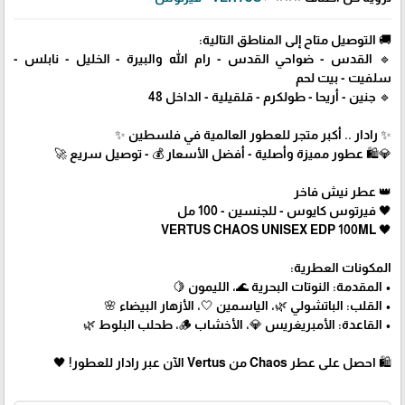
🚚 التوصيل متاح إلى المناطق التالية:
🔹 القدس - ضواحي القدس - رام الله والبيرة - الخليل - نابلس -
سلفيت - بيت لحم
🔹 جنين - أريحا - طولكرم - قلقيلية - الداخل 48
✨ رادار .. أكبر متجر للعطور العالمية في فلسطين ✨
💎🛍️ عطور مميزة وأصلية - أفضل الأسعار 💰 - توصيل سريع 🚀
👑 عطر نيش فاخر
🖤 فيرتوس كايوس - للجنسين - 100 مل
🖤 VERTUS CHAOS UNISEX EDP 100ML
المكونات العطرية:
• المقدمة: النوتات البحرية 🌊، الليمون 🍋
• القلب: الباتشولي 🌿، الياسمين 🤍، الأزهار البيضاء 🌸
• القاعدة: الأمبريغريس 💎، الأخشاب 🪵، طحلب البلوط 🌿
🛍 احصل على عطر Chaos من Vertus الآن عبر رادار للعطور! 🖤