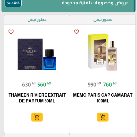
عروض وخصومات لفترة محدودة
846 منتج
عطور نيش
عطور نيش
favorite_border
favorite_border
₪
₪
₪
₪
630
560
990
760
THAMEEN RIVIERE EXTRAIT
MEMO PARIS CAP CAMARAT
DE PARFUM 50ML
100ML
add_shopping_cart
add_shopping_cart