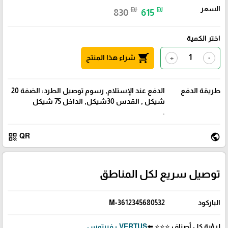
السعر
₪
₪
830
615
اختر الكمية
shopping_cart
شراء هذا المنتج
+
-
طريقة الدفع
الدفع عند الإستلام, رسوم توصيل الطرد: الضفة 20
شيكل , القدس 30شيكل, الداخل 75 شيكل
.
qr_code
public
QR
توصيل سريع لكل المناطق
الباركود
3612345680532-M
لرؤية كل أصناف ⭐⭐⭐ ⬅️
VERTUS - فيرتوس