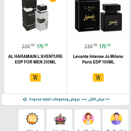
₪
₪
₪
₪
220
175
230
175
AL HARAMAIN L’AVENTURE
Levante Intense Jo Milano
EDP FOR MEN 200ML
Paris EDP 100ML
add_shopping_cart
add_shopping_cart
keyboard_double_arrow_left
more_horiz
»» عرض الكل
عروض وخصومات لفترة محدودة
عطور للرجال
عطور للنساء
عطور نيش
تسترات