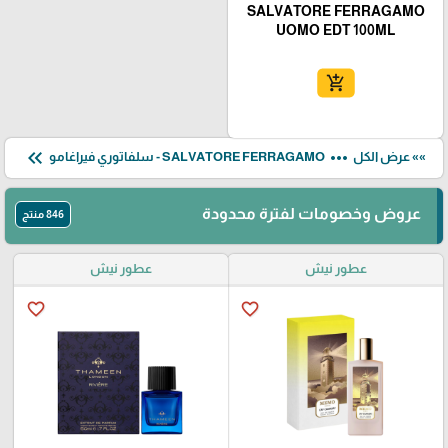
SALVATORE FERRAGAMO
UOMO EDT 100ML
add_shopping_cart
keyboard_double_arrow_left
more_horiz
»» عرض الكل
SALVATORE FERRAGAMO - سلفاتوري فيراغامو
عروض وخصومات لفترة محدودة
846 منتج
عطور نيش
عطور نيش
favorite_border
favorite_border