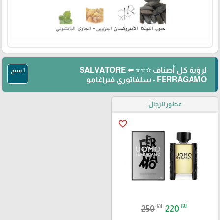
لرؤية كل أصناف ⭐⭐⭐ ⬅️ SALVATORE
1 منتج
FERRAGAMO - سلفاتوري فيراغامو
عطور للرجال
favorite_border
₪
₪
250
220