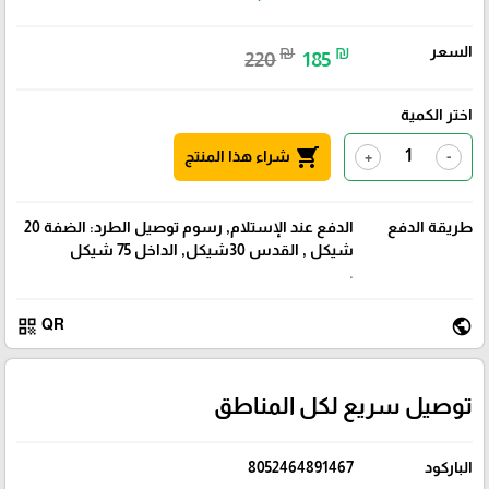
السعر
₪
₪
220
185
اختر الكمية
shopping_cart
شراء هذا المنتج
+
-
طريقة الدفع
الدفع عند الإستلام, رسوم توصيل الطرد: الضفة 20
شيكل , القدس 30شيكل, الداخل 75 شيكل
.
qr_code
public
QR
توصيل سريع لكل المناطق
الباركود
8052464891467