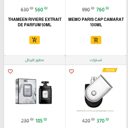
₪
₪
₪
₪
630
560
990
760
THAMEEN RIVIERE EXTRAIT
MEMO PARIS CAP CAMARAT
DE PARFUM 50ML
100ML
add_shopping_cart
add_shopping_cart
تسترات
عطور للرجال
favorite_border
favorite_border
₪
₪
₪
₪
230
185
420
370