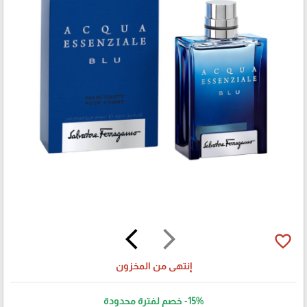
arrow_back_ios
arrow_forward_ios
favorite_border
إنتهى من المخزون
-15%
خصم لفترة محدودة