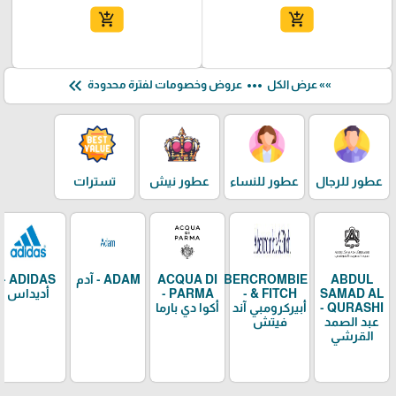
add_shopping_cart
add_shopping_cart
keyboard_double_arrow_left
more_horiz
»» عرض الكل
عروض وخصومات لفترة محدودة
عطور للرجال
عطور للنساء
عطور نيش
تسترات
ABDUL
ABERCROMBIE
ACQUA DI
ADAM - آدم
ADIDAS -
SAMAD AL
& FITCH -
PARMA -
أديداس
QURASHI -
أبيركرومبي آند
أكوا دي بارما
عبد الصمد
فيتش
القرشي