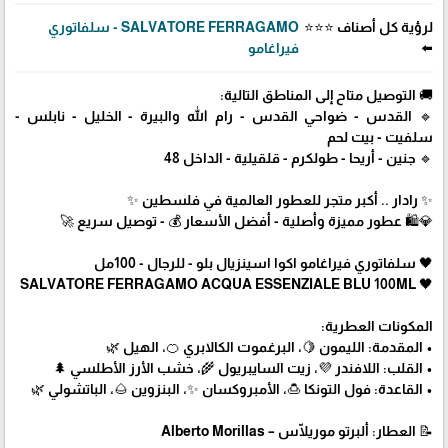
لرؤية كل أصناف ⭐⭐⭐
SALVATORE FERRAGAMO - سلفاتوري
⬅️
فيراغامو
🚚 التوصيل متاح إلى المناطق التالية:
🔹 القدس - ضواحي القدس - رام الله والبيرة - الخليل - نابلس -
سلفيت - بيت لحم
🔹 جنين - أريحا - طولكرم - قلقيلية - الداخل 48
✨ رادار .. أكبر متجر للعطور العالمية في فلسطين ✨
💎🛍️ عطور مميزة وأصلية - أفضل الأسعار 💰 - توصيل سريع 🚀
🖤 سلفاتوري فيراغامو اكوا اسينزيال بلو - للرجال - 100مل
🖤 SALVATORE FERRAGAMO ACQUA ESSENZIALE BLU 100ML
المكونات العطرية:
• المقدمة: الليمون 🍋، البرغموت الكالابري 🍊، الهيل 🌿
• القلب: اللافندر 💜، زيت السايبريول 🌾، خشب الأرز الأطلسي 🌲
• القاعدة: فول التونكا 🍮، الأمبروكسان ✨، البنزوين 🌰، الباتشولي 🌿
📝 العطار: ألبرتو موريلّاس – Alberto Morillas