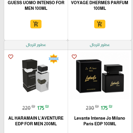
GUESS UOMO INTENSO FOR
VOYAGE DHERMES PARFUM
MEN 100ML
100ML
add_shopping_cart
add_shopping_cart
عطور للرجال
عطور للرجال
favorite_border
favorite_border
₪
₪
₪
₪
220
175
230
175
AL HARAMAIN L’AVENTURE
Levante Intense Jo Milano
EDP FOR MEN 200ML
Paris EDP 100ML