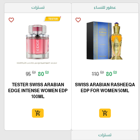
عطور للنساء
تسترات
favorite_border
favorite_border
₪
₪
₪
₪
95
80
110
80
TESTER SWISS ARABIAN
SWISS ARABIAN RASHEEQA
EDGE INTENSE WOMEN EDP
EDP FOR WOMEN 50ML
100ML
add_shopping_cart
add_shopping_cart
تسترات