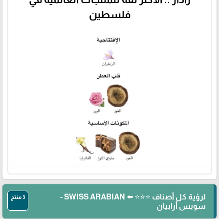
فلسطين
لرؤية كل أصناف ⭐⭐⭐ ⬅️ SWISS ARABIAN -
3 منتج
سويس أرابيان