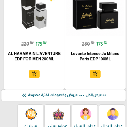
₪
₪
₪
₪
220
175
230
175
AL HARAMAIN L’AVENTURE
Levante Intense Jo Milano
EDP FOR MEN 200ML
Paris EDP 100ML
add_shopping_cart
add_shopping_cart
keyboard_double_arrow_left
more_horiz
»» عرض الكل
عروض وخصومات لفترة محدودة
عطور للرجال
عطور للنساء
عطور نيش
تسترات