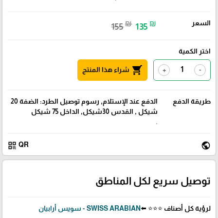
السعر
₪
₪
155
135
اختر الكمية
shopping_cart
شراء هذا المنتج
+
-
طريقة الدفع
الدفع عند الإستلام, رسوم توصيل الطرد: الضفة 20
شيكل , القدس 30شيكل, الداخل 75 شيكل
.
qr_code
public
QR
توصيل سريع لكل المناطق
لرؤية كل أصناف ⭐⭐⭐ ⬅️
SWISS ARABIAN - سويس أرابيان