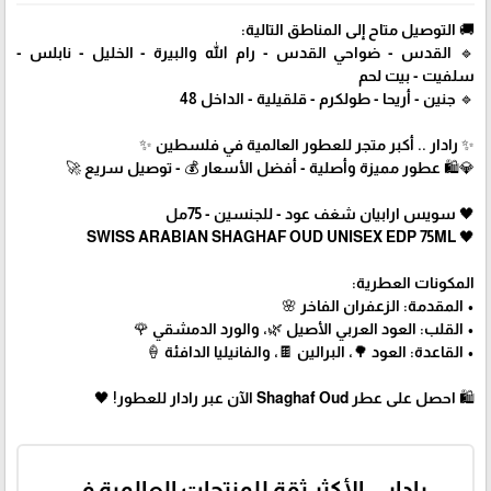
🚚 التوصيل متاح إلى المناطق التالية:
🔹 القدس - ضواحي القدس - رام الله والبيرة - الخليل - نابلس -
سلفيت - بيت لحم
🔹 جنين - أريحا - طولكرم - قلقيلية - الداخل 48
✨ رادار .. أكبر متجر للعطور العالمية في فلسطين ✨
💎🛍️ عطور مميزة وأصلية - أفضل الأسعار 💰 - توصيل سريع 🚀
🖤 سويس ارابيان شغف عود - للجنسين - 75مل
🖤 SWISS ARABIAN SHAGHAF OUD UNISEX EDP 75ML
المكونات العطرية:
• المقدمة: الزعفران الفاخر 🌸
• القلب: العود العربي الأصيل 🌿، والورد الدمشقي 🌹
• القاعدة: العود 🌳، البرالين 🍫، والفانيليا الدافئة 🍦
🛍 احصل على عطر Shaghaf Oud الآن عبر رادار للعطور! 🖤
رادار .. الأكثر ثقة للمنتجات العالمية في