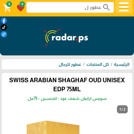
0
0
search
shopping_cart
favorite
الرئيسية
كل المنتجات
عطور للرجال
SWISS ARABIAN SHAGHAF OUD UNISEX
EDP 75ML
سويس ارابيان شغف عود - للجنسين - 75مل
1 / 2