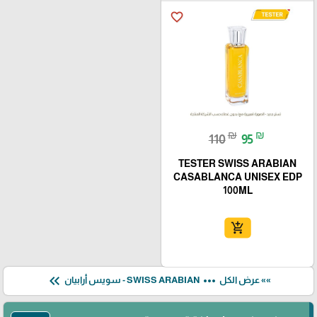
favorite_border
₪
₪
110
95
TESTER SWISS ARABIAN
CASABLANCA UNISEX EDP
100ML
add_shopping_cart
keyboard_double_arrow_left
more_horiz
»» عرض الكل
SWISS ARABIAN - سويس أرابيان