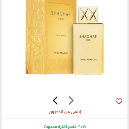
arrow_back_ios
arrow_forward_ios
favorite_border
إنتهى من المخزون
-12%
خصم لفترة محدودة