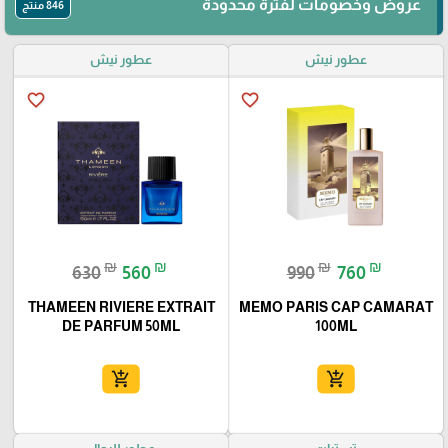
عروض وخصومات لفترة محدودة
846 منتج
عطور نيش
عطور نيش
favorite_border
favorite_border
₪
₪
₪
₪
630
560
990
760
THAMEEN RIVIERE EXTRAIT
MEMO PARIS CAP CAMARAT
DE PARFUM 50ML
100ML
add_shopping_cart
add_shopping_cart