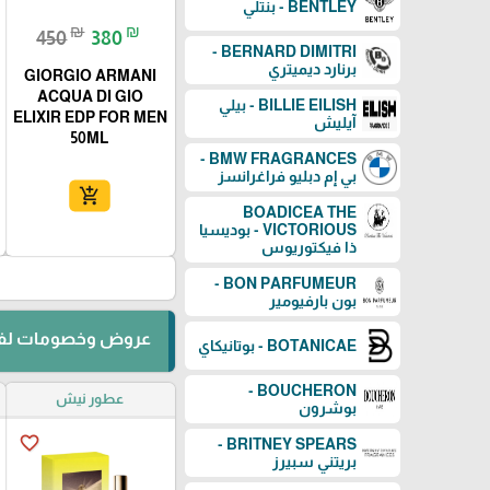
BENTLEY - بنتلي
₪
₪
450
380
BERNARD DIMITRI -
برنارد ديميتري
GIORGIO ARMANI
ACQUA DI GIO
BILLIE EILISH - بيلي
ELIXIR EDP FOR MEN
آيليش
50ML
BMW FRAGRANCES -
بي إم دبليو فراغرانسز
add_shopping_cart
BOADICEA THE
VICTORIOUS - بوديسيا
ذا فيكتوريوس
BON PARFUMEUR -
بون بارفيومير
عروض وخصومات لفت
BOTANICAE - بوتانيكاي
BOUCHERON -
عطور نيش
بوشرون
favorite_border
BRITNEY SPEARS -
بريتني سبيرز