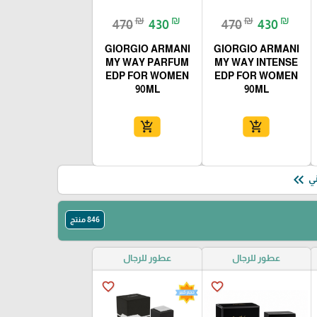
₪
₪
₪
₪
470
430
470
430
GIORGIO ARMANI
GIORGIO ARMANI
MY WAY PARFUM
MY WAY INTENSE
EDP FOR WOMEN
EDP FOR WOMEN
90ML
90ML
add_shopping_cart
add_shopping_cart
keyboard_double_arrow_left
846 منتج
عطور للرجال
عطور للرجال
favorite_border
favorite_border