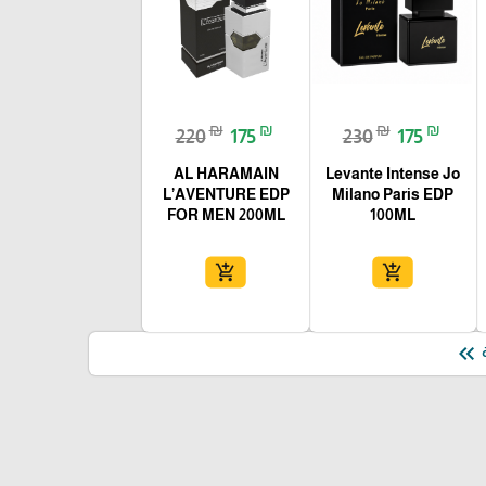
₪
₪
₪
₪
220
175
230
175
AL HARAMAIN
Levante Intense Jo
L’AVENTURE EDP
Milano Paris EDP
FOR MEN 200ML
100ML
add_shopping_cart
add_shopping_cart
keyboard_double_arrow_left