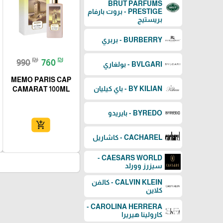
BRUT PARFUMS
PRESTIGE - بروت بارفام
بريستيج
BURBERRY - بربري
₪
₪
990
760
BVLGARI - بولغاري
MEMO PARIS CAP
BY KILIAN - باي كيليان
CAMARAT 100ML
BYREDO - بايريدو
add_shopping_cart
CACHAREL - كاشاريل
CAESARS WORLD -
سيزرز وورلد
CALVIN KLEIN - كالفن
كلاين
CAROLINA HERRERA -
كارولينا هيريرا