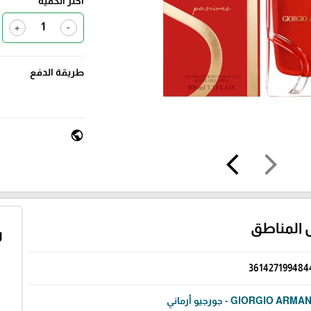
اختر الكمية
+
-
طريقة الدفع
public
arrow_back_ios
arrow_forward_ios
 المناطق
ر
361427199484
GIORGIO ARMA - جورجيو أرماني