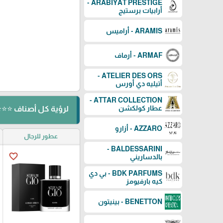
ARABIYAT PRESTIGE -
أرابيات برستيج
ARAMIS - أراميس
ARMAF - أرماف
ATELIER DES ORS -
أتيليه دي أورس
ATTAR COLLECTION -
عطار كولكشن
لرؤية كل أصناف ⭐⭐⭐ ⬅️ GIORGIO ARMANI - جورجي
AZZARO - أزارو
عطور للرجال
BALDESSARINI -
favorite_border
بالدساريني
BDK PARFUMS - بي دي
كيه بارفيومز
BENETTON - بينيتون