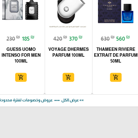
₪
₪
₪
₪
₪
₪
230
185
420
370
630
560
GUESS UOMO
VOYAGE DHERMES
THAMEEN RIVIERE
INTENSO FOR MEN
PARFUM 100ML
EXTRAIT DE PARFUM
100ML
50ML
add_shopping_cart
add_shopping_cart
add_shopping_cart
more_horiz
»» عرض الكل
عروض وخصومات لفترة محدودة