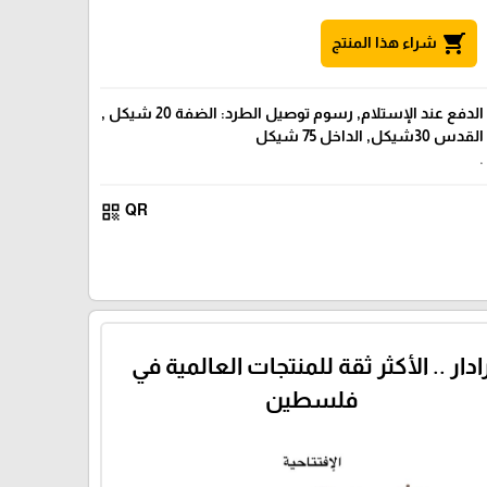
shopping_cart
شراء هذا المنتج
الدفع عند الإستلام, رسوم توصيل الطرد: الضفة 20 شيكل ,
القدس 30شيكل, الداخل 75 شيكل
.
qr_code
QR
ادار .. الأكثر ثقة للمنتجات العالمية في
فلسطين