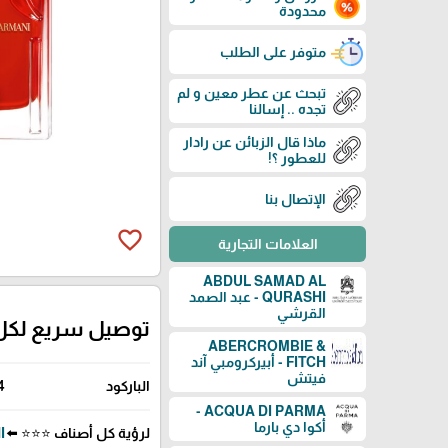
محدودة
متوفر على الطلب
تبحث عن عطر معين و لم
تجده .. إسالنا
ماذا قال الزبائن عن رادار
للعطور ؟!
الإتصال بنا
favorite_border
العلامات التجارية
ABDUL SAMAD AL
QURASHI - عبد الصمد
القرشي
توصيل سريع لكل
ABERCROMBIE &
FITCH - أبيركرومبي آند
فيتش
الباركود
4
ACQUA DI PARMA -
أكوا دي بارما
لرؤية كل أصناف ⭐⭐⭐ ⬅️
NI