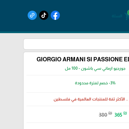
shoppin
السلة
GIORGIO ARMANI SI PASSIONE E
جورجيو ارماني سي باشون - 100 مل
-3%
خصم لفترة محدودة
 .. الأكثر ثقة للمنتجات العالمية في فلسطين
₪
₪
380
365