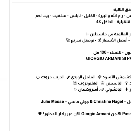
ق التالية:
 رام الله والبيرة - الخليل - نابلس - سلفيت - بيت لحم
لقيلية - الداخل 48
طور العالمية في فلسطين ✨
 - أفضل الأسعار 💰 - توصيل سريع 🚀
للنساء - 100 مل
لكشمش الأسود 🍇، الفلفل الوردي 🌶️، الجريب فروت 🍊
رد 🌹، الياسمين 🌸، الهليوتروب 🌺
لأرز 🌲، الباتشولي 🌿، أمبروكسان ✨
Julie Mass