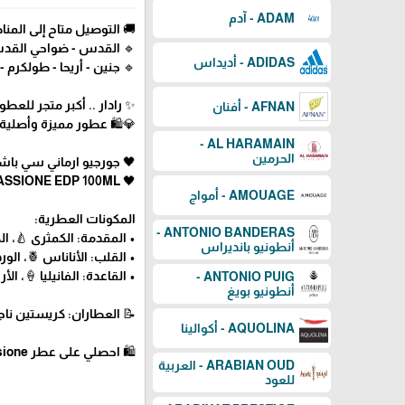
ADAM - آدم
🚚 التوصيل متاح إلى المناط
🔹 القدس - ضواحي القدس -
ADIDAS - أديداس
🔹 جنين - أريحا - طولكرم - ق
✨ رادار .. أكبر متجر للع
AFNAN - أفنان
💎🛍️ عطور مميزة وأصلية
AL HARAMAIN -
الحرمين
🖤 جورجيو ارماني سي باشون - 
🖤 GIORGIO ARMANI SI PASSIONE EDP 100ML
AMOUAGE - أمواج
المكونات العطرية:
ANTONIO BANDERAS -
• المقدمة: الكمثرى 🍐، ا
أنطونيو بانديراس
• القلب: الأناناس 🍍، الو
• القاعدة: الفانيليا 🍦، ا
ANTONIO PUIG -
أنطونيو بويغ
📝 العطاران: كريستين ناجل – Christine Nagel & جولي ماسي – é
AQUOLINA - أكوالينا
🛍 احصلي على عطر Sì Passione من Giorgio Armani الآن عبر رادار للعطور! 🖤
ARABIAN OUD - العربية
للعود