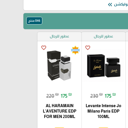
keyboard_double_arrow_left
846 منتج
عطور للرجال
عطور للرجال
favorite_border
favorite_border
₪
₪
₪
₪
220
175
230
175
AL HARAMAIN
Levante Intense Jo
L’AVENTURE EDP
Milano Paris EDP
FOR MEN 200ML
100ML