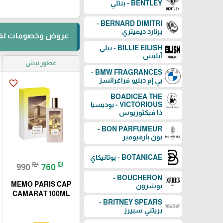
BENTLEY - بنتلي
BERNARD DIMITRI -
برنارد ديميتري
عروض وخصومات لفت
BILLIE EILISH - بيلي
آيليش
عطور نيش
BMW FRAGRANCES -
بي إم دبليو فراغرانسز
favorite_border
BOADICEA THE
VICTORIOUS - بوديسيا
ذا فيكتوريوس
BON PARFUMEUR -
بون بارفيومير
BOTANICAE - بوتانيكاي
₪
₪
990
760
BOUCHERON -
MEMO PARIS CAP
بوشرون
CAMARAT 100ML
BRITNEY SPEARS -
بريتني سبيرز