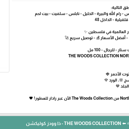
ق التالية:
 رام الله والبيرة - الخليل - نابلس - سلفيت - بيت لحم
لقيلية - الداخل 48
طور العالمية في فلسطين ✨
 - أفضل الأسعار 💰 - توصيل سريع 🚀
 - للرجال - 100 مل
توت الأحمر 🍓
ج 🌸، الورد 🌹
لجلد 🤎
ز كوليكشن