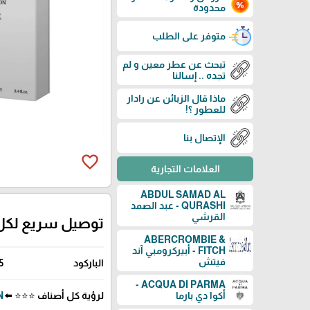
محدودة
متوفر على الطلب
تبحث عن عطر معين و لم
تجده .. إسالنا
ماذا قال الزبائن عن رادار
للعطور ؟!
الإتصال بنا
favorite_border
العلامات التجارية
ABDUL SAMAD AL
QURASHI - عبد الصمد
القرشي
توصيل سريع لكل
ABERCROMBIE &
FITCH - أبيركرومبي آند
فيتش
الباركود
5
ACQUA DI PARMA -
لرؤية كل أصناف ⭐⭐⭐ ⬅️
ON
أكوا دي بارما