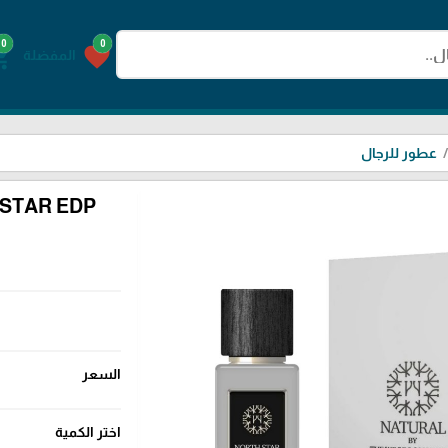
0
0
g_cart
favorite
المفضلة
عطور للرجال
STAR EDP
السعر
اختر الكمية