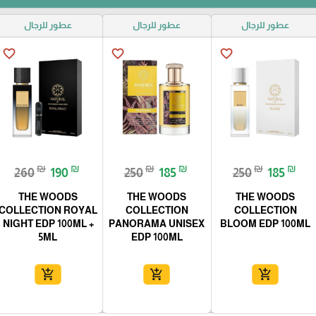
عطور للرجال
عطور للرجال
عطور للرجال
favorite_border
favorite_border
favorite_border
₪
₪
₪
₪
₪
₪
260
190
250
185
250
185
THE WOODS
THE WOODS
THE WOODS
COLLECTION ROYAL
COLLECTION
COLLECTION
NIGHT EDP 100ML +
PANORAMA UNISEX
BLOOM EDP 100ML
5ML
EDP 100ML
add_shopping_cart
add_shopping_cart
add_shopping_cart