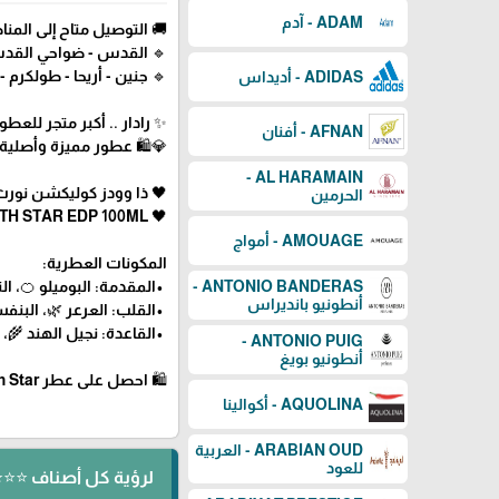
ADAM - آدم
🚚 التوصيل متاح إلى المناط
🔹 القدس - ضواحي القدس -
🔹 جنين - أريحا - طولكرم - ق
ADIDAS - أديداس
✨ رادار .. أكبر متجر للع
AFNAN - أفنان
💎🛍️ عطور مميزة وأصلية
AL HARAMAIN -
🖤 ذا وودز كوليكشن نورث ستار
الحرمين
🖤 THE WOODS COLLECTION NORTH STAR EDP 100ML
AMOUAGE - أمواج
المكونات العطرية:
•المقدمة: البوميلو 🍊، ال
ANTONIO BANDERAS -
أنطونيو بانديراس
•القلب: العرعر 🌿، البنفس
•القاعدة: نجيل الهند 🌾، ا
ANTONIO PUIG -
أنطونيو بويغ
🛍 احصل على عطر North Star من The Woods Collection الآن عبر رادار للعطور! 🖤
AQUOLINA - أكوالينا
ARABIAN OUD - العربية
للعود
لرؤية كل أصناف ⭐⭐⭐ ⬅️ THE WOODS COLLECTION - ذا وود