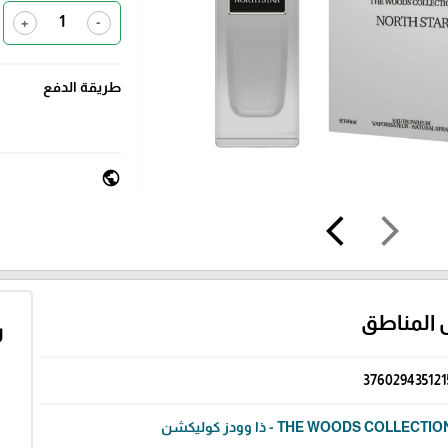
+
-
طريقة الدفع
public
arrow_back_ios
arrow_forward_ios
 المناطق
ر
376029435121
THE WOODS COLLECTI - ذا وودز كوليكشن