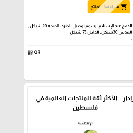
shopping_cart
شراء هذا المنتج
الدفع عند الإستلام, رسوم توصيل الطرد: الضفة 20 شيكل ,
القدس 30شيكل, الداخل 75 شيكل
.
qr_code
QR
ادار .. الأكثر ثقة للمنتجات العالمية في
فلسطين