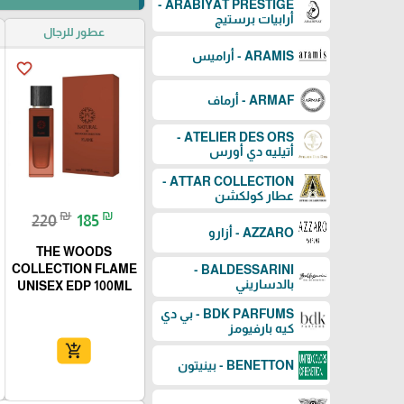
ARABIYAT PRESTIGE -
أرابيات برستيج
عطور للرجال
ARAMIS - أراميس
favorite_border
ARMAF - أرماف
ATELIER DES ORS -
أتيليه دي أورس
ATTAR COLLECTION -
عطار كولكشن
₪
₪
220
185
AZZARO - أزارو
THE WOODS
COLLECTION FLAME
BALDESSARINI -
بالدساريني
UNISEX EDP 100ML
BDK PARFUMS - بي دي
كيه بارفيومز
add_shopping_cart
BENETTON - بينيتون