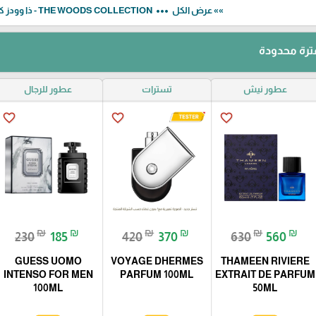
more_horiz
»» عرض الكل
THE WOODS COLLECTION - ذا وودز كوليكشن
رة محدودة
عطور نيش
تسترات
عطور للرجال
favorite_border
favorite_border
favorite_border
₪
₪
₪
₪
₪
₪
230
185
420
370
630
560
GUESS UOMO
VOYAGE DHERMES
THAMEEN RIVIERE
INTENSO FOR MEN
PARFUM 100ML
EXTRAIT DE PARFUM
100ML
50ML