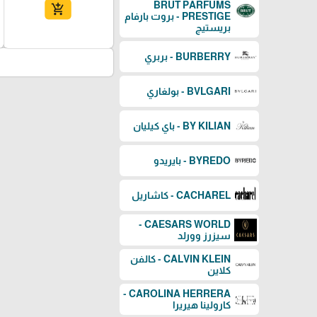
BRUT PARFUMS
add_shopping_cart
PRESTIGE - بروت بارفام
بريستيج
BURBERRY - بربري
BVLGARI - بولغاري
BY KILIAN - باي كيليان
BYREDO - بايريدو
CACHAREL - كاشاريل
CAESARS WORLD -
سيزرز وورلد
CALVIN KLEIN - كالفن
كلاين
CAROLINA HERRERA -
كارولينا هيريرا