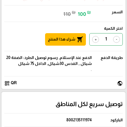
السعر
₪
₪
110
100
اختر الكمية
shopping_cart
شراء هذا المنتج
+
-
طريقة الدفع
الدفع عند الإستلام, رسوم توصيل الطرد: الضفة 20
شيكل , القدس 30شيكل, الداخل 75 شيكل
.
qr_code
public
QR
توصيل سريع لكل المناطق
الباركود
8002135111974