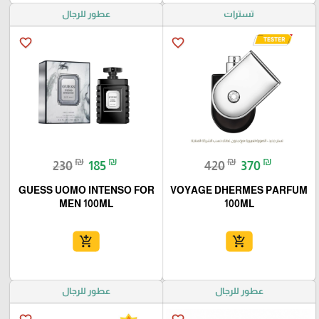
تسترات
عطور للرجال
favorite_border
favorite_border
₪
₪
₪
₪
230
185
420
370
GUESS UOMO INTENSO FOR
VOYAGE DHERMES PARFUM
MEN 100ML
100ML
add_shopping_cart
add_shopping_cart
عطور للرجال
عطور للرجال