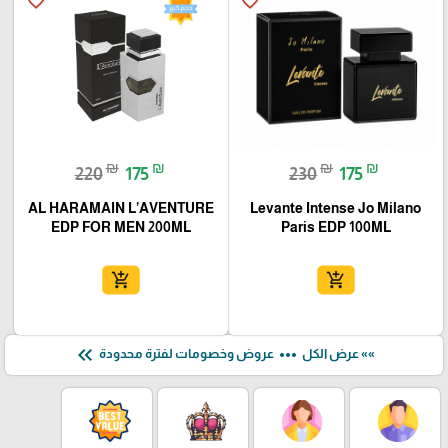
favorite_border
favorite_border
₪
₪
₪
₪
220
175
230
175
AL HARAMAIN L’AVENTURE
Levante Intense Jo Milano
EDP FOR MEN 200ML
Paris EDP 100ML
add_shopping_cart
add_shopping_cart
keyboard_double_arrow_left
more_horiz
»» عرض الكل
عروض وخصومات لفترة محدودة