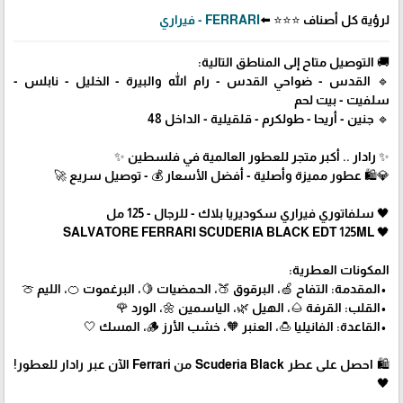
لرؤية كل أصناف ⭐⭐⭐ ⬅️
FERRARI - فيراري
🚚 التوصيل متاح إلى المناطق التالية:
🔹 القدس - ضواحي القدس - رام الله والبيرة - الخليل - نابلس -
سلفيت - بيت لحم
🔹 جنين - أريحا - طولكرم - قلقيلية - الداخل 48
✨ رادار .. أكبر متجر للعطور العالمية في فلسطين ✨
💎🛍️ عطور مميزة وأصلية - أفضل الأسعار 💰 - توصيل سريع 🚀
🖤 سلفاتوري فيراري سكوديريا بلاك - للرجال - 125 مل
🖤 SALVATORE FERRARI SCUDERIA BLACK EDT 125ML
المكونات العطرية:
•المقدمة: التفاح 🍏، البرقوق 🍑، الحمضيات 🍋، البرغموت 🍊، الليم 🍈
•القلب: القرفة 🌰، الهيل 🌿، الياسمين 🌼، الورد 🌹
•القاعدة: الفانيليا 🍮، العنبر 🧡، خشب الأرز 🪵، المسك 🤍
🛍 احصل على عطر Scuderia Black من Ferrari الآن عبر رادار للعطور!
🖤