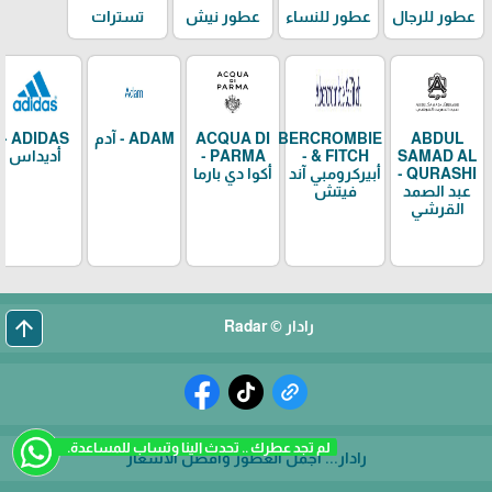
عطور للرجال
عطور للنساء
عطور نيش
تسترات
ABDUL
ABERCROMBIE
ACQUA DI
ADAM - آدم
ADIDAS -
SAMAD AL
& FITCH -
PARMA -
أديداس
QURASHI -
أبيركرومبي آند
أكوا دي بارما
عبد الصمد
فيتش
القرشي
arrow_upward
رادار © Radar
لم تجد عطرك .. تحدث الينا وتساب للمساعدة.
رادار... أجمل العطور وأفضل الأسعار