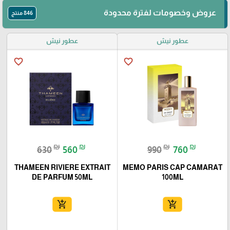
عروض وخصومات لفترة محدودة
846 منتج
عطور نيش
عطور نيش
favorite_border
favorite_border
₪
₪
₪
₪
630
560
990
760
THAMEEN RIVIERE EXTRAIT
MEMO PARIS CAP CAMARAT
DE PARFUM 50ML
100ML
add_shopping_cart
add_shopping_cart