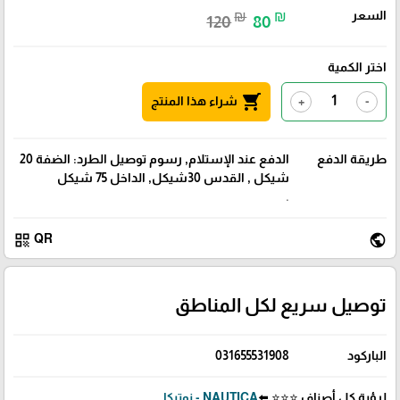
السعر
₪
₪
120
80
اختر الكمية
shopping_cart
شراء هذا المنتج
+
-
طريقة الدفع
الدفع عند الإستلام, رسوم توصيل الطرد: الضفة 20
شيكل , القدس 30شيكل, الداخل 75 شيكل
.
qr_code
public
QR
توصيل سريع لكل المناطق
الباركود
031655531908
لرؤية كل أصناف ⭐⭐⭐ ⬅️
NAUTICA - نوتيكا