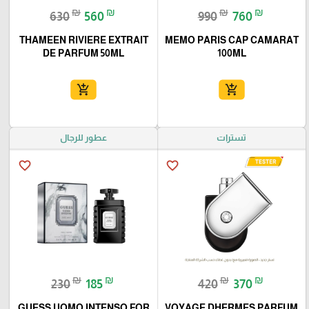
₪
₪
₪
₪
630
560
990
760
THAMEEN RIVIERE EXTRAIT
MEMO PARIS CAP CAMARAT
DE PARFUM 50ML
100ML
add_shopping_cart
add_shopping_cart
تسترات
عطور للرجال
favorite_border
favorite_border
₪
₪
₪
₪
230
185
420
370
GUESS UOMO INTENSO FOR
VOYAGE DHERMES PARFUM