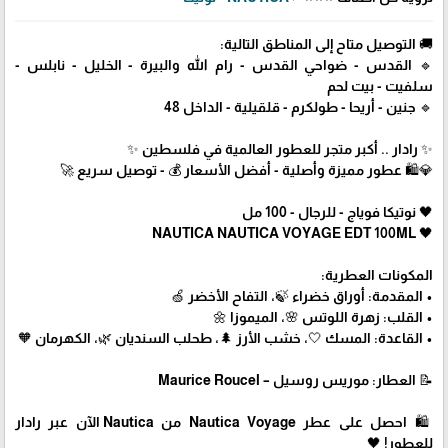
🚚 التوصيل متاح إلى المناطق التالية:
🔹 القدس - ضواحي القدس - رام الله والبيرة - الخليل - نابلس -
سلفيت - بيت لحم
🔹 جنين - أريحا - طولكرم - قلقيلية - الداخل 48
✨ رادار .. أكبر متجر للعطور العالمية في فلسطين ✨
💎🛍️ عطور مميزة وأصلية - أفضل الأسعار 💰 - توصيل سريع 🚀
🖤 نوتيكا فوياج - للرجال - 100 مل
🖤 NAUTICA NAUTICA VOYAGE EDT 100ML
المكونات العطرية:
• المقدمة: أوراق خضراء 🍃، التفاح الأخضر 🍏
• القلب: زهرة اللوتس 🌸، الميموزا 🌼
• القاعدة: المسك 🤍، خشب الأرز 🌲، طحلب السنديان 🌿، الكهرمان 🧡
📝 العطار: موريس روسيل – Maurice Roucel
🛍 احصل على عطر Nautica Voyage من Nautica الآن عبر رادار
للعطور! 🖤