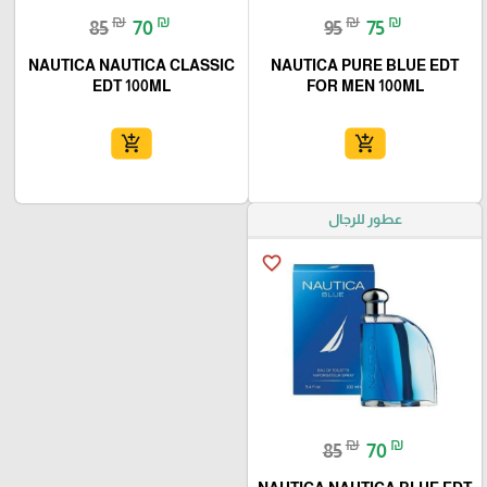
₪
₪
₪
₪
85
70
95
75
NAUTICA NAUTICA CLASSIC
NAUTICA PURE BLUE EDT
EDT 100ML
FOR MEN 100ML
add_shopping_cart
add_shopping_cart
عطور للرجال
favorite_border
₪
₪
85
70