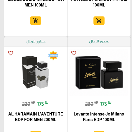
MEN 100ML
100ML
add_shopping_cart
add_shopping_cart
عطور للرجال
عطور للرجال
favorite_border
favorite_border
₪
₪
₪
₪
220
175
230
175
AL HARAMAIN L’AVENTURE
Levante Intense Jo Milano
EDP FOR MEN 200ML
Paris EDP 100ML