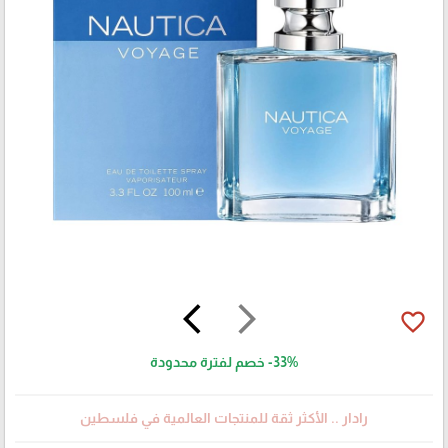
arrow_back_ios
arrow_forward_ios
favorite_border
-33%
خصم لفترة محدودة
رادار .. الأكثر ثقة للمنتجات العالمية في فلسطين