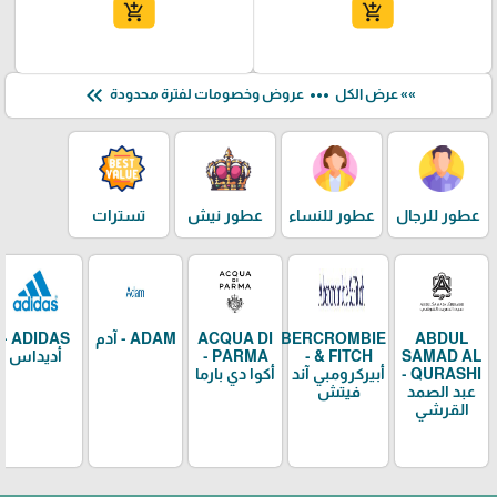
add_shopping_cart
add_shopping_cart
keyboard_double_arrow_left
more_horiz
»» عرض الكل
عروض وخصومات لفترة محدودة
عطور للرجال
عطور للنساء
عطور نيش
تسترات
ABDUL
ABERCROMBIE
ACQUA DI
ADAM - آدم
ADIDAS -
SAMAD AL
& FITCH -
PARMA -
أديداس
QURASHI -
أبيركرومبي آند
أكوا دي بارما
عبد الصمد
فيتش
القرشي