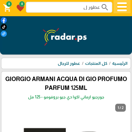
0
0
search
shopping_cart
favorite
الرئيسية
كل المنتجات
عطور للرجال
GIORGIO ARMANI ACQUA DI GIO PROFUMO
PARFUM 125ML
جورجيو ارماني اكوا دي جيو بروفومو - 125 مل
1 / 2