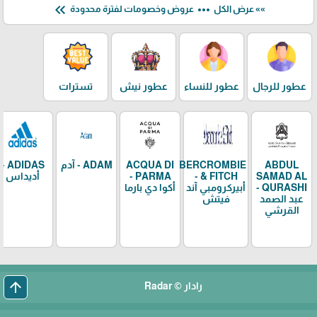
keyboard_double_arrow_left
more_horiz
»» عرض الكل
عروض وخصومات لفترة محدودة
عطور للرجال
عطور للنساء
عطور نيش
تسترات
ABDUL
ABERCROMBIE
ACQUA DI
ADAM - آدم
ADIDAS -
SAMAD AL
& FITCH -
PARMA -
أديداس
QURASHI -
أبيركرومبي آند
أكوا دي بارما
عبد الصمد
فيتش
القرشي
arrow_upward
رادار © Radar