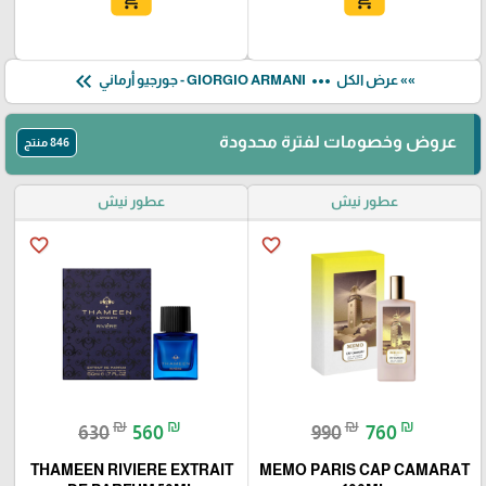
add_shopping_cart
add_shopping_cart
keyboard_double_arrow_left
more_horiz
»» عرض الكل
GIORGIO ARMANI - جورجيو أرماني
عروض وخصومات لفترة محدودة
846 منتج
عطور نيش
عطور نيش
favorite_border
favorite_border
₪
₪
₪
₪
630
560
990
760
THAMEEN RIVIERE EXTRAIT
MEMO PARIS CAP CAMARAT