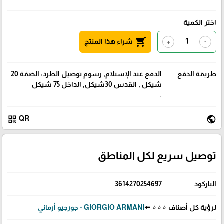
اختر الكمية
shopping_cart
شراء هذا المنتج
+
-
طريقة الدفع
الدفع عند الإستلام, رسوم توصيل الطرد: الضفة 20
شيكل , القدس 30شيكل, الداخل 75 شيكل
.
qr_code
public
QR
توصيل سريع لكل المناطق
الباركود
3614270254697
لرؤية كل أصناف ⭐⭐⭐ ⬅️
GIORGIO ARMANI - جورجيو أرماني