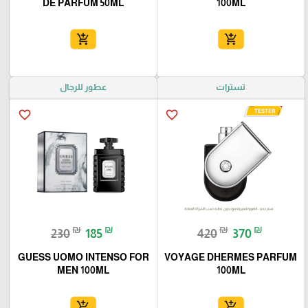
DE PARFUM 50ML
100ML
add_shopping_cart
add_shopping_cart
تسترات
عطور للرجال
favorite_border
favorite_border
₪
₪
₪
₪
230
185
420
370
GUESS UOMO INTENSO FOR
VOYAGE DHERMES PARFUM
MEN 100ML
100ML
add_shopping_cart
add_shopping_cart