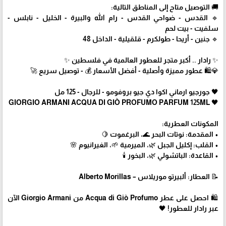
🚚 التوصيل متاح إلى المناطق التالية:
🔹 القدس - ضواحي القدس - رام الله والبيرة - الخليل - نابلس -
سلفيت - بيت لحم
🔹 جنين - أريحا - طولكرم - قلقيلية - الداخل 48
✨ رادار .. أكبر متجر للعطور العالمية في فلسطين ✨
💎🛍️ عطور مميزة وأصلية - أفضل الأسعار 💰 - توصيل سريع 🚀
🖤 جورجيو ارماني اكوا دي جيو بروفومو - للرجال - 125 مل
🖤 GIORGIO ARMANI ACQUA DI GIÒ PROFUMO PARFUM 125ML
المكونات العطرية:
• المقدمة: نوتات البحر 🌊، البرغموت 🍋
• القلب: إكليل الجبل 🌿، الميرمية 🌱، الغيرانيوم 🌸
• القاعدة: الباتشولي 🌿، البخور 🕯️
📝 العطار: ألبيرتو موريلاس – Alberto Morillas
🛍 احصل على عطر Acqua di Giò Profumo من Giorgio Armani الآن
عبر رادار للعطور! 🖤