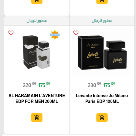
عطور للرجال
عطور للرجال
favorite_border
favorite_border
₪
₪
₪
₪
220
175
230
175
AL HARAMAIN L’AVENTURE
Levante Intense Jo Milano
EDP FOR MEN 200ML
Paris EDP 100ML
add_shopping_cart
add_shopping_cart