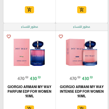
add_shopping_cart
add_shopping_cart
عطور للنساء
عطور للنساء
favorite_border
favorite_border
₪
₪
₪
₪
470
430
470
430
GIORGIO ARMANI MY WAY
GIORGIO ARMANI MY WAY
PARFUM EDP FOR WOMEN
INTENSE EDP FOR WOMEN
90ML
90ML