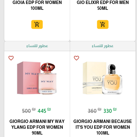
GIOIA EDP FOR WOMEN
GIO ELIXIR EDP FOR MEN
100ML
50ML
add_shopping_cart
add_shopping_cart
عطور للنساء
عطور للنساء
favorite_border
favorite_border
₪
₪
₪
₪
500
445
360
330
GIORGIO ARMANI MY WAY
GIORGIO ARMANI BECAUSE
YLANG EDP FOR WOMEN
IT’S YOU EDP FOR WOMEN
90ML
100ML