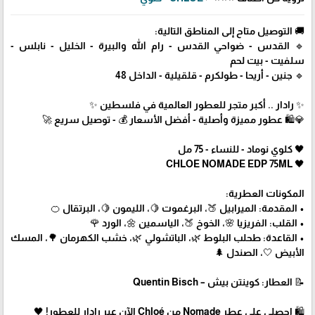
🚚 التوصيل متاح إلى المناطق التالية:
🔹 القدس - ضواحي القدس - رام الله والبيرة - الخليل - نابلس -
سلفيت - بيت لحم
🔹 جنين - أريحا - طولكرم - قلقيلية - الداخل 48
✨ رادار .. أكبر متجر للعطور العالمية في فلسطين ✨
💎🛍️ عطور مميزة وأصلية - أفضل الأسعار 💰 - توصيل سريع 🚀
🖤 كلوي نوماد - للنساء - 75 مل
🖤 CHLOE NOMADE EDP 75ML
المكونات العطرية:
• المقدمة: الميرابيل 🍑، البرغموت 🍋، الليمون 🍋، البرتقال 🍊
• القلب: الفريزيا 🌸، الخوخ 🍑، الياسمين 🌼، الورد 🌹
• القاعدة: طحلب البلوط 🌿، الباتشولي 🌿، خشب الكهرمان 🌳، المسك
الأبيض 🤍، الصندل 🌲
📝 العطار: كوينتن بيش – Quentin Bisch
🛍 احصلي على عطر Nomade من Chloé الآن عبر رادار للعطور! 🖤