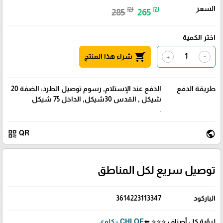
السعر
₪
₪
285
265
اختر الكمية
shopping_cart
شراء هذا المنتج
+
-
طريقة الدفع
الدفع عند الإستلام, رسوم توصيل الطرد: الضفة 20
شيكل , القدس 30شيكل, الداخل 75 شيكل
.
qr_code
public
QR
توصيل سريع لكل المناطق
الباركود
3614223113347
لرؤية كل أصناف ⭐⭐⭐ ⬅️
CHLOE - كلوي