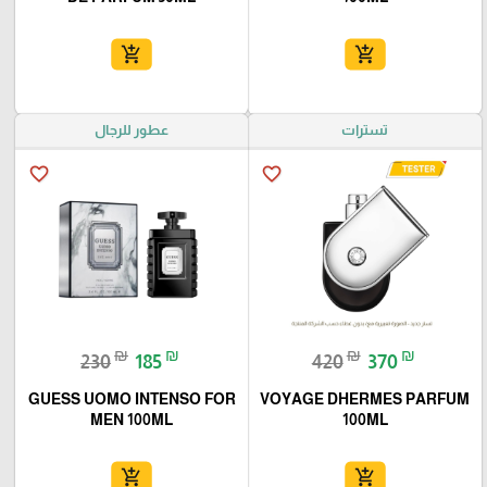
add_shopping_cart
add_shopping_cart
تسترات
عطور للرجال
favorite_border
favorite_border
₪
₪
₪
₪
230
185
420
370
GUESS UOMO INTENSO FOR
VOYAGE DHERMES PARFUM
MEN 100ML
100ML
add_shopping_cart
add_shopping_cart