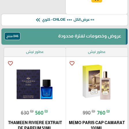
keyboard_double_arrow_left
more_horiz
»» عرض الكل
CHLOE - كلوي
عروض وخصومات لفترة محدودة
846 منتج
عطور نيش
عطور نيش
favorite_border
favorite_border
₪
₪
₪
₪
630
560
990
760
THAMEEN RIVIERE EXTRAIT
MEMO PARIS CAP CAMARAT
DE PARFUM 50ML
100ML