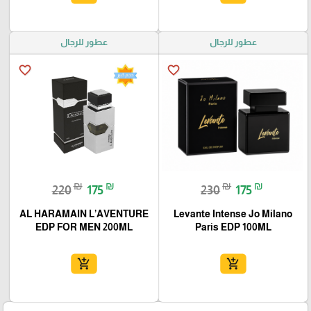
عطور للرجال
عطور للرجال
favorite_border
favorite_border
₪
₪
₪
₪
220
175
230
175
AL HARAMAIN L’AVENTURE
Levante Intense Jo Milano
EDP FOR MEN 200ML
Paris EDP 100ML
add_shopping_cart
add_shopping_cart