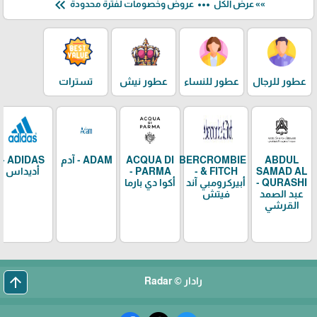
keyboard_double_arrow_left
more_horiz
»» عرض الكل
عروض وخصومات لفترة محدودة
عطور للرجال
عطور للنساء
عطور نيش
تسترات
ABDUL
ABERCROMBIE
ACQUA DI
ADAM - آدم
ADIDAS -
SAMAD AL
& FITCH -
PARMA -
أديداس
QURASHI -
أبيركرومبي آند
أكوا دي بارما
عبد الصمد
فيتش
القرشي
arrow_upward
رادار © Radar