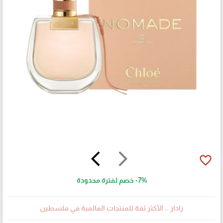
arrow_back_ios
arrow_forward_ios
favorite_border
-7%
خصم لفترة محدودة
رادار .. الأكثر ثقة للمنتجات العالمية في فلسطين