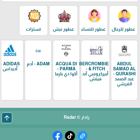
عطور للرجال
عطور للنساء
عطور نيش
تسترات
ABDUL
ABERCROMBIE
ACQUA DI
ADAM - آدم
ADIDAS -
SAMAD AL
& FITCH -
PARMA -
أديداس
QURASHI -
أبيركرومبي آند
أكوا دي بارما
عبد الصمد
فيتش
القرشي
arrow_upward
رادار © Radar