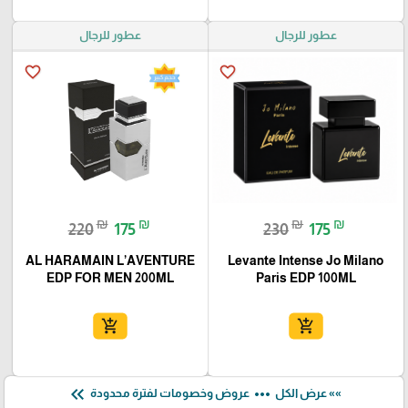
عطور للرجال
عطور للرجال
favorite_border
favorite_border
₪
₪
₪
₪
220
175
230
175
AL HARAMAIN L’AVENTURE
Levante Intense Jo Milano
EDP FOR MEN 200ML
Paris EDP 100ML
add_shopping_cart
add_shopping_cart
keyboard_double_arrow_left
more_horiz
»» عرض الكل
عروض وخصومات لفترة محدودة