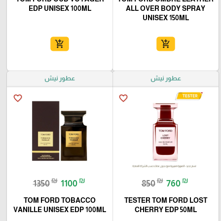
EDP UNISEX 100ML
ALL OVER BODY SPRAY
UNISEX 150ML
add_shopping_cart
add_shopping_cart
عطور نيش
عطور نيش
favorite_border
favorite_border
₪
₪
₪
₪
1350
1100
850
760
TOM FORD TOBACCO
TESTER TOM FORD LOST
VANILLE UNISEX EDP 100ML
CHERRY EDP 50ML