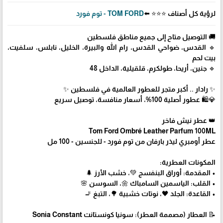
لرؤية كل أصناف ⭐⭐⭐ ⬅️
TOM FORD - توم فورد
🚚 التوصيل متاح إلى جميع مناطق فلسطين
🔹 القدس، ضواحي القدس، رام الله والبيرة، الخليل، نابلس، سلفيت،
بيت لحم
🔹 جنين، أريحا، طولكرم، قلقيلية، الداخل 48
✨ رادار .. أكبر متجر للعطور العالمية في فلسطين ✨
💎🛍️ عطور أصلية 100%، أسعار منافسة، توصيل سريع
👑 عطر نيش فاخر
Tom Ford Ombré Leather Parfum 100ML
عطر أومبري ليذر بارفان من توم فورد - للجنسين - 100 مل
المكونات العطرية:
• المقدمة: أوراق البنفسج 💚، خشب الأرز 🌲
• القلب: الياسمين السامباك 🌼، السوسن 🌸
• القاعدة: الجلد 🖤، نوتات خشبية 🌳، التبغ 🚬
📝 العطار (مصممة العطر): سونيا كونستانت Sonia Constant