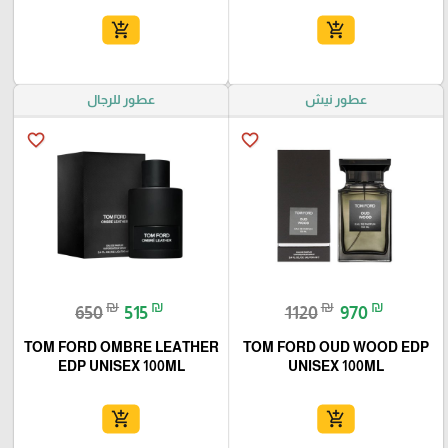
add_shopping_cart
add_shopping_cart
عطور نيش
عطور للرجال
favorite_border
favorite_border
₪
₪
₪
₪
650
515
1120
970
TOM FORD OMBRE LEATHER
TOM FORD OUD WOOD EDP
EDP UNISEX 100ML
UNISEX 100ML
add_shopping_cart
add_shopping_cart