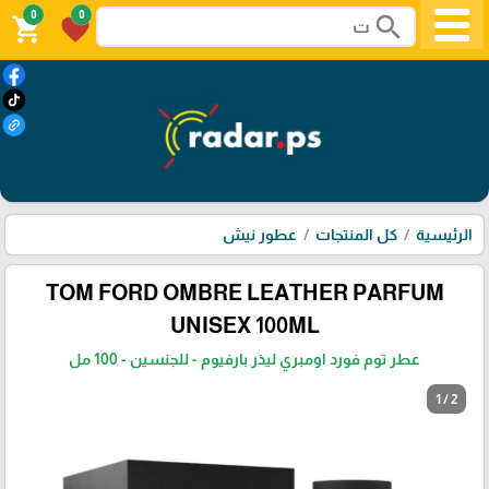
0
0
search
shopping_cart
favorite
الرئيسية
كل المنتجات
عطور نيش
TOM FORD OMBRE LEATHER PARFUM
UNISEX 100ML
عطر توم فورد اومبري ليذر بارفيوم - للجنسين - 100 مل
1 / 2