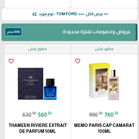
keyboard_double_arrow_left
more_horiz
»» عرض الكل
TOM FORD - توم فورد
عروض وخصومات لفترة محدودة
846 منتج
عطور نيش
عطور نيش
favorite_border
favorite_border
₪
₪
₪
₪
630
560
990
760
THAMEEN RIVIERE EXTRAIT
MEMO PARIS CAP CAMARAT
DE PARFUM 50ML
100ML