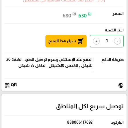
رادار .. الأكثر ثقة للمنتجات العالمية في فلسطين
السعر
₪
₪
680
630
اختر الكمية
shopping_cart
شراء هذا المنتج
+
-
طريقة الدفع
الدفع عند الإستلام, رسوم توصيل الطرد: الضفة 20
شيكل , القدس 30شيكل, الداخل 75 شيكل
.
qr_code
public
QR
توصيل سريع لكل المناطق
الباركود
888066117692