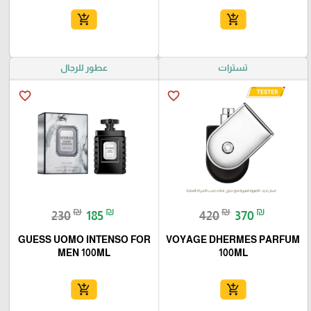
add_shopping_cart
add_shopping_cart
تسترات
عطور للرجال
favorite_border
favorite_border
₪
₪
₪
₪
230
185
420
370
GUESS UOMO INTENSO FOR
VOYAGE DHERMES PARFUM
MEN 100ML
100ML
add_shopping_cart
add_shopping_cart