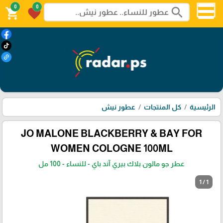
0
0
search
shopping_cart
favorite
الرئيسية
كل المنتجات
عطور نيش
JO MALONE BLACKBERRY & BAY FOR
WOMEN COLOGNE 100ML
عطر جو مالون بلاك بيري آند باي - للنساء - 100 مل
1 / 1