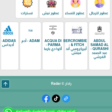
عطور للرجال
عطور للنساء
عطور نيش
تسترات
ABDUL
ABERCROMBIE
ACQUA DI
ADAM - آدم
ADIDAS -
SAMAD AL
& FITCH -
PARMA -
أديداس
QURASHI -
أبيركرومبي آند
أكوا دي بارما
عبد الصمد
فيتش
القرشي
arrow_upward
رادار © Radar
لم تجد عطرك .. تحدث الينا وتساب للمساعدة.