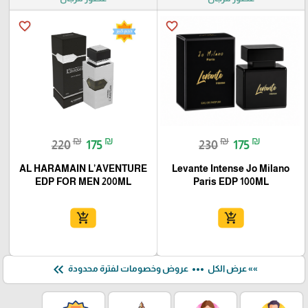
favorite_border
favorite_border
₪
₪
₪
₪
220
175
230
175
AL HARAMAIN L’AVENTURE
Levante Intense Jo Milano
EDP FOR MEN 200ML
Paris EDP 100ML
add_shopping_cart
add_shopping_cart
keyboard_double_arrow_left
more_horiz
»» عرض الكل
عروض وخصومات لفترة محدودة