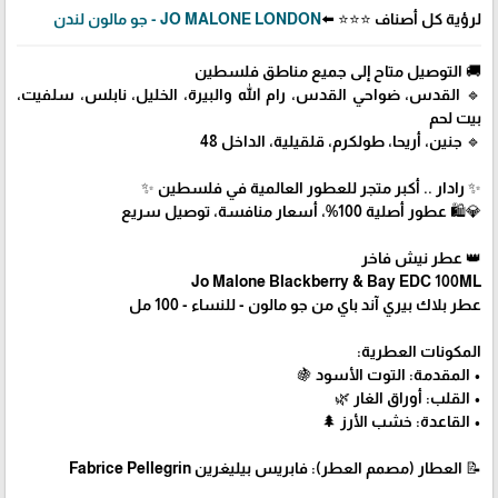
لرؤية كل أصناف ⭐⭐⭐ ⬅️
JO MALONE LONDON - جو مالون لندن
🚚 التوصيل متاح إلى جميع مناطق فلسطين
🔹 القدس، ضواحي القدس، رام الله والبيرة، الخليل، نابلس، سلفيت،
بيت لحم
🔹 جنين، أريحا، طولكرم، قلقيلية، الداخل 48
✨ رادار .. أكبر متجر للعطور العالمية في فلسطين ✨
💎🛍️ عطور أصلية 100%، أسعار منافسة، توصيل سريع
👑 عطر نيش فاخر
Jo Malone Blackberry & Bay EDC 100ML
عطر بلاك بيري آند باي من جو مالون - للنساء - 100 مل
المكونات العطرية:
• المقدمة: التوت الأسود 🍇
• القلب: أوراق الغار 🌿
• القاعدة: خشب الأرز 🌲
📝 العطار (مصمم العطر): فابريس بيليغرين Fabrice Pellegrin