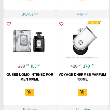
تسترات
عطور للرجال
favorite_border
favorite_border
₪
₪
₪
₪
230
185
420
370
GUESS UOMO INTENSO FOR
VOYAGE DHERMES PARFUM
MEN 100ML
100ML
add_shopping_cart
add_shopping_cart
عطور للرجال
عطور للرجال