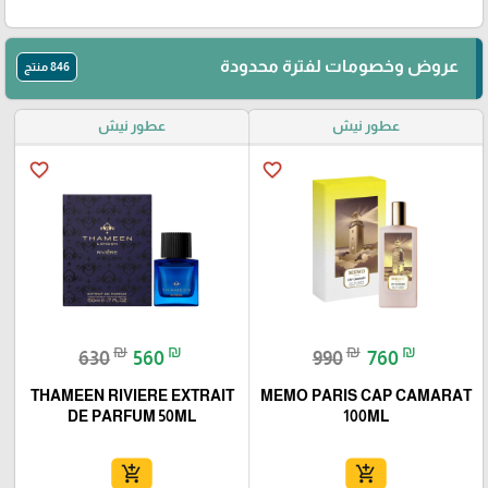
عروض وخصومات لفترة محدودة
846 منتج
عطور نيش
عطور نيش
favorite_border
favorite_border
₪
₪
₪
₪
630
560
990
760
THAMEEN RIVIERE EXTRAIT
MEMO PARIS CAP CAMARAT
DE PARFUM 50ML
100ML
add_shopping_cart
add_shopping_cart