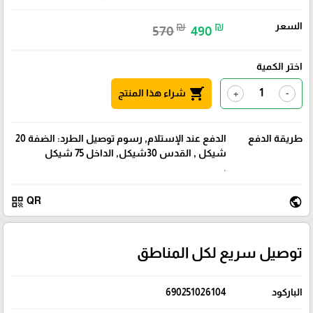
السعر
₪
₪
570
490
اختر الكمية
shopping_cart
شراء هذا المنتج
+
-
طريقة الدفع
الدفع عند الإستلام, رسوم توصيل الطرد: الضفة 20
شيكل , القدس 30شيكل, الداخل 75 شيكل
.
qr_code
public
QR
توصيل سريع لكل المناطق
الباركود
690251026104