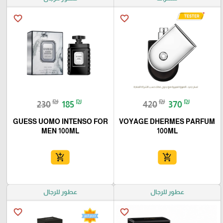
favorite_border
favorite_border
₪
₪
₪
₪
230
185
420
370
GUESS UOMO INTENSO FOR
VOYAGE DHERMES PARFUM
MEN 100ML
100ML
add_shopping_cart
add_shopping_cart
عطور للرجال
عطور للرجال
favorite_border
favorite_border