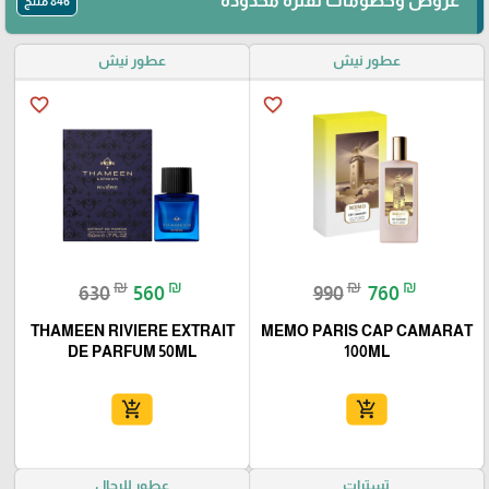
عروض وخصومات لفترة محدودة
846 منتج
عطور نيش
عطور نيش
favorite_border
favorite_border
₪
₪
₪
₪
630
560
990
760
THAMEEN RIVIERE EXTRAIT
MEMO PARIS CAP CAMARAT
DE PARFUM 50ML
100ML
add_shopping_cart
add_shopping_cart
تسترات
عطور للرجال