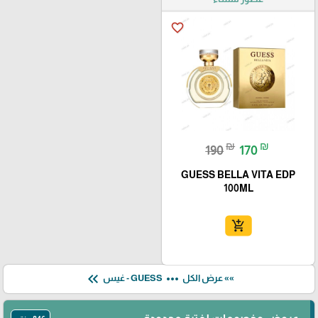
favorite_border
₪
₪
190
170
GUESS BELLA VITA EDP
100ML
add_shopping_cart
keyboard_double_arrow_left
more_horiz
»» عرض الكل
GUESS - غيس