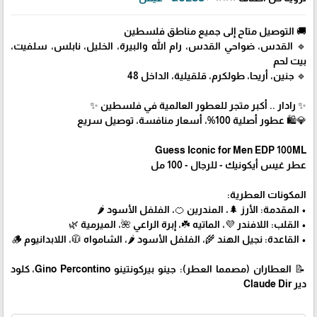
🚚 التوصيل متاح إلى جميع مناطق فلسطين
🔹 القدس، ضواحي القدس، رام الله والبيرة، الخليل، نابلس، سلفيت،
بيت لحم
🔹 جنين، أريحا، طولكرم، قلقيلية، الداخل 48
✨ رادار .. أكبر متجر للعطور العالمية في فلسطين ✨
💎🛍️ عطور أصلية 100%، أسعار منافسة، توصيل سريع
Guess Iconic for Men EDP 100ML
عطر غيس أيكونيك - للرجال - 100 مل
المكونات العطرية:
• المقدمة: الأرز 🌲، المندرين 🍊، الفلفل الأسود 🌶️
• القلب: اللافندر 💜، الماتيه ☘️، إبرة الراعي 🌺، الميرمية 🌿
• القاعدة: نجيل الهند 🌾، الفلفل الأسود 🌶️، الشامواه 🧥، اللابدانيوم 🪵
📝 العطاران (مصمما العطر): جينو بيركونتينو Gino Percontino، كلود
دير Claude Dir