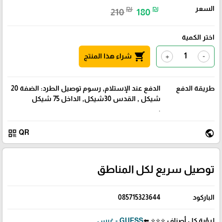
السعر
₪
₪
210
180
اختر الكمية
shopping_cart
شراء هذا المنتج
+
-
طريقة الدفع
الدفع عند الإستلام, رسوم توصيل الطرد: الضفة 20
شيكل , القدس 30شيكل, الداخل 75 شيكل
.
qr_code
public
QR
توصيل سريع لكل المناطق
الباركود
085715323644
لرؤية كل أصناف ⭐⭐⭐ ⬅️
GUESS - غيس