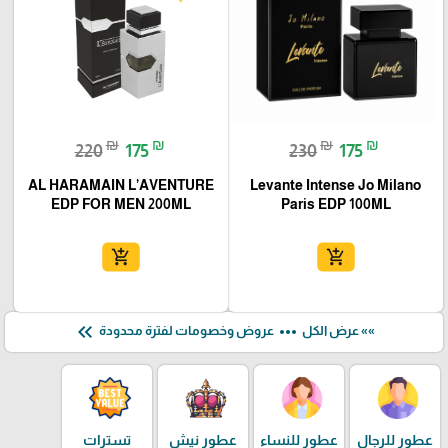
₪
₪
₪
₪
220
175
230
175
AL HARAMAIN L’AVENTURE
Levante Intense Jo Milano
EDP FOR MEN 200ML
Paris EDP 100ML
add_shopping_cart
add_shopping_cart
keyboard_double_arrow_left
more_horiz
»» عرض الكل
عروض وخصومات لفترة محدودة
عطور للرجال
عطور للنساء
عطور نيش
تسترات