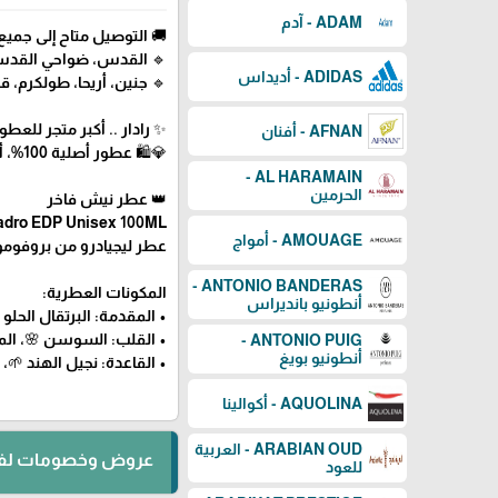
ADAM - آدم
 إلى جميع مناطق فلسطين
ل، نابلس، سلفيت، بيت لحم
ADIDAS - أديداس
 طولكرم، قلقيلية، الداخل 48
طور العالمية في فلسطين ✨
AFNAN - أفنان
💎🛍️ عطور أصلية 100%، أسعار منافسة، توصيل سريع
AL HARAMAIN -
الحرمين
👑 عطر نيش فاخر
iadro EDP Unisex 100ML
AMOUAGE - أمواج
ينزي - للجنسين - 100 مل (تستر)
ANTONIO BANDERAS -
المكونات العطرية:
أنطونيو بانديراس
🍊، البرغموت 🍋، التفاح 🍏
 الزعفران 🌾، الفاوانيا 🌺
ANTONIO PUIG -
أنطونيو بويغ
، التونكا 🍮، الفانيليا 🍦
AQUOLINA - أكوالينا
ARABIAN OUD - العربية
مات لفترة محدودة
للعود