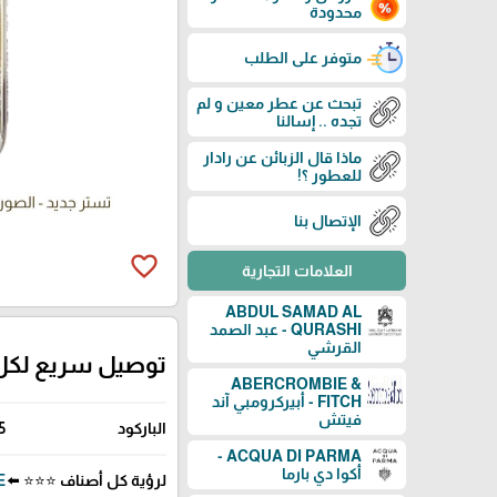
محدودة
متوفر على الطلب
تبحث عن عطر معين و لم
تجده .. إسالنا
ماذا قال الزبائن عن رادار
للعطور ؟!
الإتصال بنا
favorite_border
العلامات التجارية
ABDUL SAMAD AL
QURASHI - عبد الصمد
القرشي
توصيل سريع لكل
ABERCROMBIE &
FITCH - أبيركرومبي آند
فيتش
الباركود
5
ACQUA DI PARMA -
أكوا دي بارما
لرؤية كل أصناف ⭐⭐⭐ ⬅️
ZE