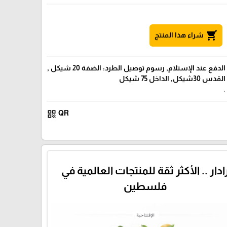
shopping_cart
شراء هذا المنتج
الدفع عند الإستلام, رسوم توصيل الطرد: الضفة 20 شيكل ,
القدس 30شيكل, الداخل 75 شيكل
.
qr_code
QR
ادار .. الأكثر ثقة للمنتجات العالمية في
فلسطين