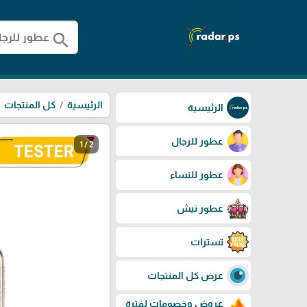
search
الرئيسية
كل المنتجات
الرئيسية
عطور للرجال
1 / 2
عطور للنساء
عطور نيش
تسترات
عرض كل المنتجات
عروض وخصومات لفترة