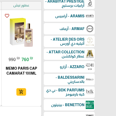
ARABIYAT PRESTIGE -
عطور نيش
أرابيات برستيج
favorite_border
ARAMIS - أراميس
ARMAF - أرماف
ATELIER DES ORS -
أتيليه دي أورس
ATTAR COLLECTION -
عطار كولكشن
₪
₪
990
760
AZZARO - أزارو
MEMO PARIS CAP
CAMARAT 100ML
BALDESSARINI -
بالدساريني
BDK PARFUMS - بي دي
add_shopping_cart
كيه بارفيومز
BENETTON - بينيتون