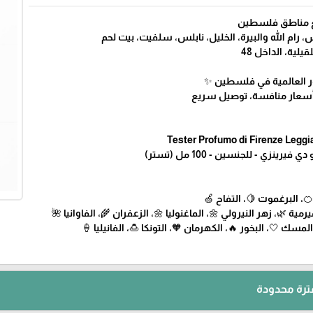
🚚 التوصيل متاح
🔹 القدس، ضواحي القدس، رام الله والبيرة، الخلي
🔹 جنين، أريحا،
✨ رادار .. أكبر متجر للع
Tester Profumo di Firenze Legg
عطر ليجيادرو من بروفومو دي فير
• المقدمة: البرتقال الحلو 
• القلب: السوسن 🌸، الميرمية 🌿، زهر النيرولي 🌼، الماغنوليا 🌼،
• القاعدة: نجيل الهند 🌱، المسك 🤍، البخور 🔥، الكهرمان 
عروض وخصو