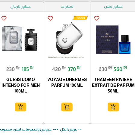
عطور نيش
تسترات
عطور للرجال
favorite_border
favorite_border
favorite_border
₪
₪
₪
₪
₪
₪
230
185
420
370
630
560
GUESS UOMO
VOYAGE DHERMES
THAMEEN RIVIERE
INTENSO FOR MEN
PARFUM 100ML
EXTRAIT DE PARFUM
100ML
50ML
add_shopping_cart
add_shopping_cart
add_shopping_cart
more_horiz
»» عرض الكل
عروض وخصومات لفترة محدودة