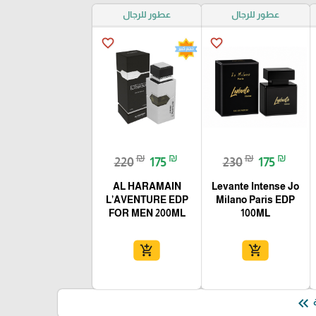
عطور للرجال
عطور للرجال
favorite_border
favorite_border
₪
₪
₪
₪
220
175
230
175
AL HARAMAIN
Levante Intense Jo
L’AVENTURE EDP
Milano Paris EDP
FOR MEN 200ML
100ML
add_shopping_cart
add_shopping_cart
keyboard_double_arrow_left