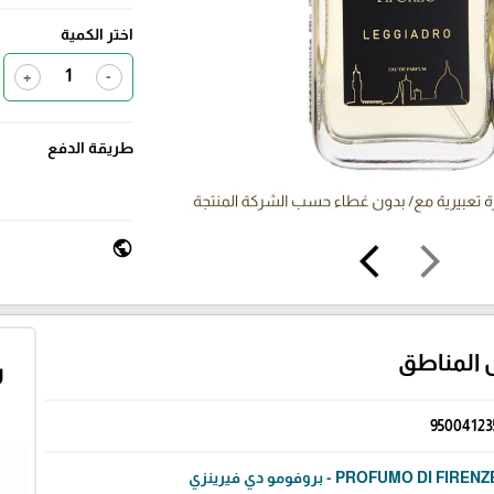
اختر الكمية
+
-
طريقة الدفع
public
arrow_back_ios
arrow_forward_ios
 المناطق
ر
95004123
PROFUMO DI FIREN - بروفومو دي فيرينزي