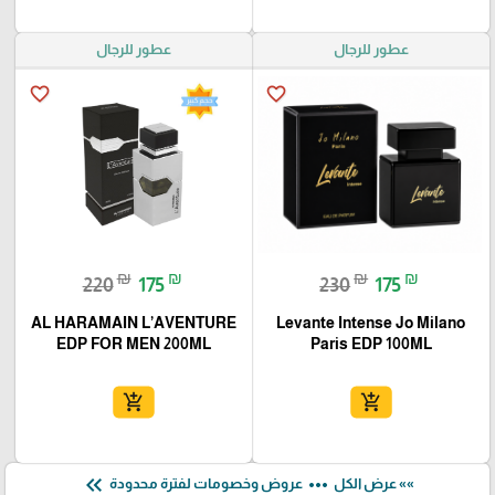
عطور للرجال
عطور للرجال
favorite_border
favorite_border
₪
₪
₪
₪
220
175
230
175
AL HARAMAIN L’AVENTURE
Levante Intense Jo Milano
EDP FOR MEN 200ML
Paris EDP 100ML
add_shopping_cart
add_shopping_cart
keyboard_double_arrow_left
more_horiz
»» عرض الكل
عروض وخصومات لفترة محدودة