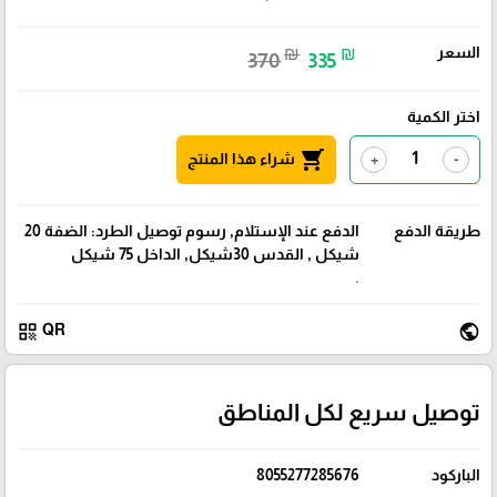
السعر
₪
₪
370
335
اختر الكمية
shopping_cart
شراء هذا المنتج
+
-
طريقة الدفع
الدفع عند الإستلام, رسوم توصيل الطرد: الضفة 20
شيكل , القدس 30شيكل, الداخل 75 شيكل
.
qr_code
public
QR
توصيل سريع لكل المناطق
الباركود
8055277285676