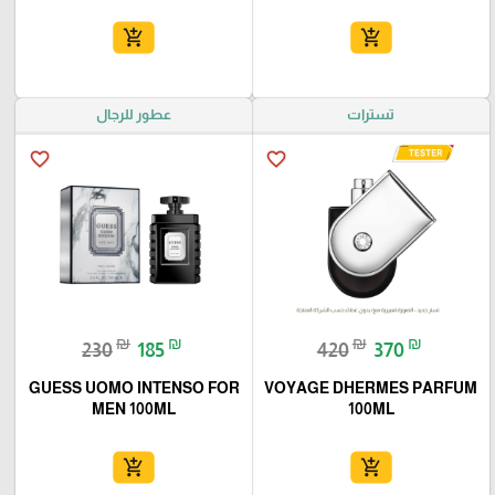
add_shopping_cart
add_shopping_cart
تسترات
عطور للرجال
favorite_border
favorite_border
₪
₪
₪
₪
230
185
420
370
GUESS UOMO INTENSO FOR
VOYAGE DHERMES PARFUM
MEN 100ML
100ML
add_shopping_cart
add_shopping_cart