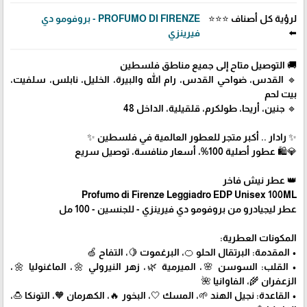
لرؤية كل أصناف ⭐⭐⭐
PROFUMO DI FIRENZE - بروفومو دي
⬅️
فيرينزي
🚚 التوصيل متاح إلى جميع مناطق فلسطين
🔹 القدس، ضواحي القدس، رام الله والبيرة، الخليل، نابلس، سلفيت،
بيت لحم
🔹 جنين، أريحا، طولكرم، قلقيلية، الداخل 48
✨ رادار .. أكبر متجر للعطور العالمية في فلسطين ✨
💎🛍️ عطور أصلية 100%، أسعار منافسة، توصيل سريع
👑 عطر نيش فاخر
Profumo di Firenze Leggiadro EDP Unisex 100ML
عطر ليجيادرو من بروفومو دي فيرينزي - للجنسين - 100 مل
المكونات العطرية:
• المقدمة: البرتقال الحلو 🍊، البرغموت 🍋، التفاح 🍏
• القلب: السوسن 🌸، الميرمية 🌿، زهر النيرولي 🌼، الماغنوليا 🌼،
الزعفران 🌾، الفاوانيا 🌺
• القاعدة: نجيل الهند 🌱، المسك 🤍، البخور 🔥، الكهرمان 🧡، التونكا 🍮،