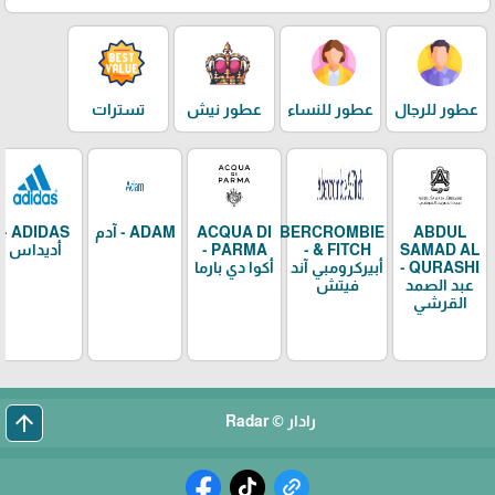
عطور للرجال
عطور للنساء
عطور نيش
تسترات
ABDUL
ABERCROMBIE
ACQUA DI
ADAM - آدم
ADIDAS -
SAMAD AL
& FITCH -
PARMA -
أديداس
QURASHI -
أبيركرومبي آند
أكوا دي بارما
عبد الصمد
فيتش
القرشي
arrow_upward
رادار © Radar