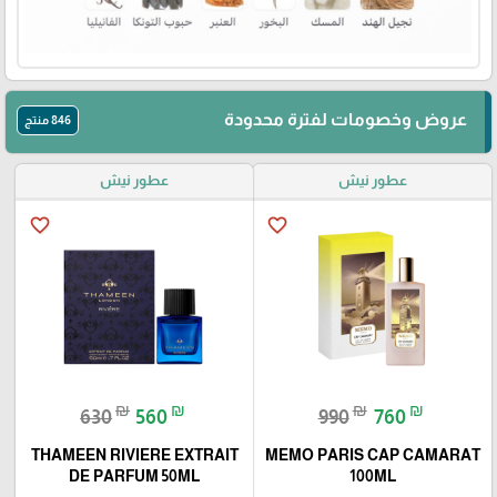
عروض وخصومات لفترة محدودة
846 منتج
عطور نيش
عطور نيش
favorite_border
favorite_border
₪
₪
₪
₪
630
560
990
760
THAMEEN RIVIERE EXTRAIT
MEMO PARIS CAP CAMARAT
DE PARFUM 50ML
100ML