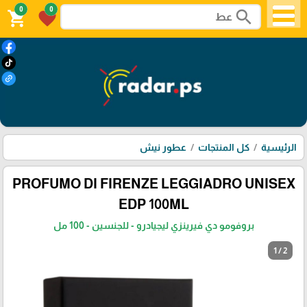
0
0
search
shopping_cart
favorite
الرئيسية
كل المنتجات
عطور نيش
PROFUMO DI FIRENZE LEGGIADRO UNISEX
EDP 100ML
بروفومو دي فيرينزي ليجيادرو - للجنسين - 100 مل
1 / 2