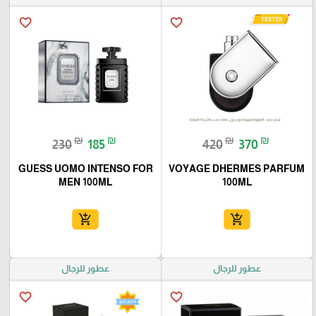
favorite_border
favorite_border
₪
₪
₪
₪
230
185
420
370
GUESS UOMO INTENSO FOR
VOYAGE DHERMES PARFUM
MEN 100ML
100ML
add_shopping_cart
add_shopping_cart
عطور للرجال
عطور للرجال
favorite_border
favorite_border