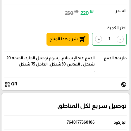
السعر
₪
₪
250
220
اختر الكمية
shopping_cart
شراء هذا المنتج
+
-
طريقة الدفع
الدفع عند الإستلام, رسوم توصيل الطرد: الضفة 20
شيكل , القدس 30شيكل, الداخل 75 شيكل
.
qr_code
public
QR
توصيل سريع لكل المناطق
الباركود
7640177360106