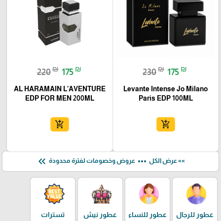
₪
₪
₪
₪
220
175
230
175
AL HARAMAIN L’AVENTURE
Levante Intense Jo Milano
EDP FOR MEN 200ML
Paris EDP 100ML
add_shopping_cart
add_shopping_cart
keyboard_double_arrow_left
more_horiz
»» عرض الكل
عروض وخصومات لفترة محدودة
عطور للرجال
عطور للنساء
عطور نيش
تسترات