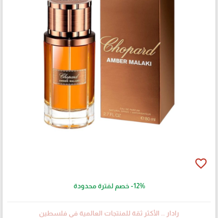
favorite_border
-12%
خصم لفترة محدودة
رادار .. الأكثر ثقة للمنتجات العالمية في فلسطين