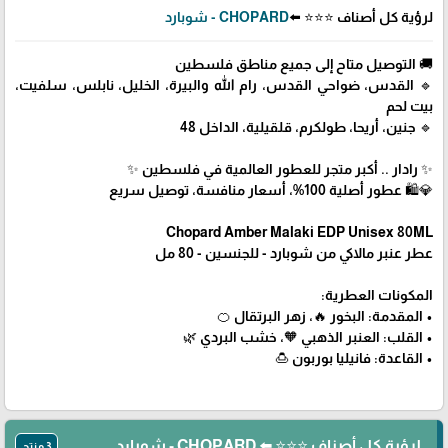
لرؤية كل أصناف ⭐⭐⭐ ⬅️
CHOPARD - شوبارد
🚚 التوصيل متاح إلى جميع مناطق فلسطين
🔹 القدس، ضواحي القدس، رام الله والبيرة، الخليل، نابلس، سلفيت،
بيت لحم
🔹 جنين، أريحا، طولكرم، قلقيلية، الداخل 48
✨ رادار .. أكبر متجر للعطور العالمية في فلسطين ✨
💎🛍️ عطور أصلية 100%، أسعار منافسة، توصيل سريع
Chopard Amber Malaki EDP Unisex 80ML
عطر عنبر مالاكي من شوبارد - للجنسين - 80 مل
المكونات العطرية:
• المقدمة: البخور 🔥، زهر البرتقال 🍊
• القلب: العنبر الذهبي 🧡، خشب البردي 🌿
• القاعدة: فانيليا بوربون 🍮
لرؤية كل أصناف ⭐⭐⭐ ⬅️ CHOPARD - شوبارد
3 منتج