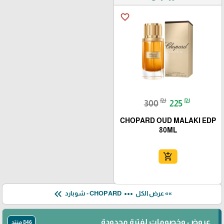
favorite_border
₪
₪
300
225
CHOPARD OUD MALAKI EDP
80ML
add_shopping_cart
keyboard_double_arrow_left
more_horiz
»» عرض الكل
CHOPARD - شوبارد
عروض وخصومات لفترة محدودة
846 منتج