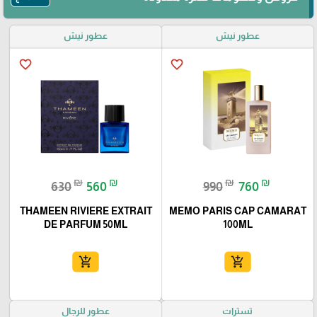
عطور نيش
عطور نيش
favorite_border
favorite_border
₪
₪
₪
₪
630
560
990
760
THAMEEN RIVIERE EXTRAIT
MEMO PARIS CAP CAMARAT
DE PARFUM 50ML
100ML
add_shopping_cart
add_shopping_cart
تسترات
عطور للرجال