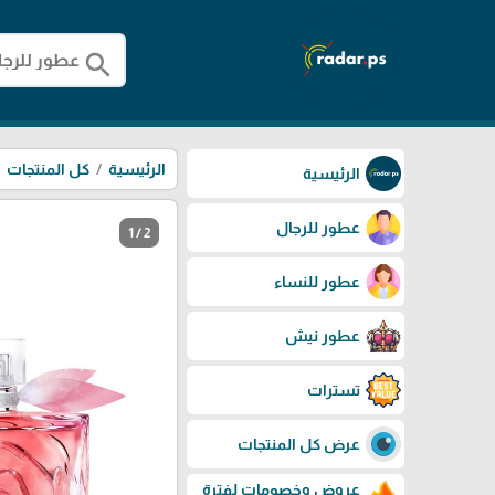
search
الرئيسية
كل المنتجات
الرئيسية
عطور للرجال
1 / 2
عطور للنساء
عطور نيش
تسترات
عرض كل المنتجات
عروض وخصومات لفترة