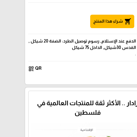
shopping_cart
شراء هذا المنتج
الدفع عند الإستلام, رسوم توصيل الطرد: الضفة 20 شيكل ,
القدس 30شيكل, الداخل 75 شيكل
.
qr_code
QR
ادار .. الأكثر ثقة للمنتجات العالمية في
فلسطين