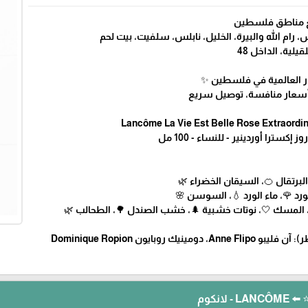
يع مناطق فلسطين
ام الله والبيرة، الخليل، نابلس، سلفيت، بيت لحم
يلية، الداخل 48
طور العالمية في فلسطين ✨
Lancôme La Vie Est Belle Rose Extraordin
إكسترا أوردينير - للنساء - 100 مل
لبرتقال 🍊، السيقان الخضراء 🌿
ورد 🌹، ماء الورد 💧، السوسن 🌸
، المسك 🤍، نوتات خشبية 🌲، خشب الصندل 🌳، الطحالب 🌿
يك روبايون Dominique Ropion
لانكوم