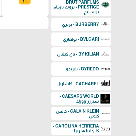
add_shopping_cart
BRUT PARFUMS
PRESTIGE - بروت بارفام
بريستيج
BURBERRY - بربري
BVLGARI - بولغاري
BY KILIAN - باي كيليان
BYREDO - بايريدو
CACHAREL - كاشاريل
CAESARS WORLD -
سيزرز وورلد
CALVIN KLEIN - كالفن
كلاين
CAROLINA HERRERA -
كارولينا هيريرا