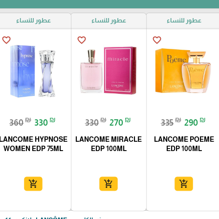
عطور للنساء
عطور للنساء
عطور للنساء
favorite_border
favorite_border
favorite_border
₪
₪
₪
₪
₪
₪
360
330
330
270
335
290
LANCOME HYPNOSE
LANCOME MIRACLE
LANCOME POEME
WOMEN EDP 75ML
EDP 100ML
EDP 100ML
add_shopping_cart
add_shopping_cart
add_shopping_cart