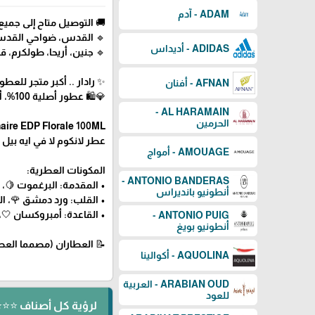
ADAM - آدم
🚚 التوصيل متاح إلى جم
🔹 القدس، ضواحي القدس، ر
ADIDAS - أديداس
🔹 جنين، أريحا، طولكرم، قلق
✨ رادار .. أكبر متجر للع
AFNAN - أفنان
💎🛍️ عطور أصلية 100%، أسعار منافسة، توصيل سريع
AL HARAMAIN -
الحرمين
aire EDP Florale 100ML
عطر لانكوم لا في ايه بيل روز 
AMOUAGE - أمواج
المكونات العطرية:
ANTONIO BANDERAS -
• المقدمة: البرغموت 🍋، ا
أنطونيو بانديراس
• القلب: ورد دمشق 🌹، ال
• القاعدة: أمبروكسان 🤍
ANTONIO PUIG -
أنطونيو بويغ
📝 العطاران (مصمما العطر): آن فليبو Anne Flipo، دومين
AQUOLINA - أكوالينا
ARABIAN OUD - العربية
للعود
لرؤية كل أصناف ⭐⭐⭐ ⬅️ LANCÔME - 