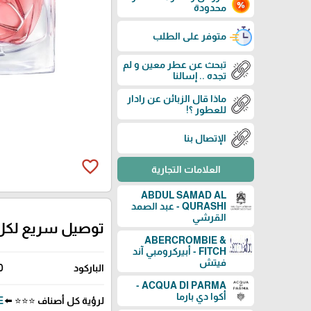
محدودة
متوفر على الطلب
تبحث عن عطر معين و لم
تجده .. إسالنا
ماذا قال الزبائن عن رادار
للعطور ؟!
الإتصال بنا
favorite_border
العلامات التجارية
ABDUL SAMAD AL
QURASHI - عبد الصمد
القرشي
توصيل سريع لكل
ABERCROMBIE &
FITCH - أبيركرومبي آند
فيتش
الباركود
0
ACQUA DI PARMA -
أكوا دي بارما
لرؤية كل أصناف ⭐⭐⭐ ⬅️
ME