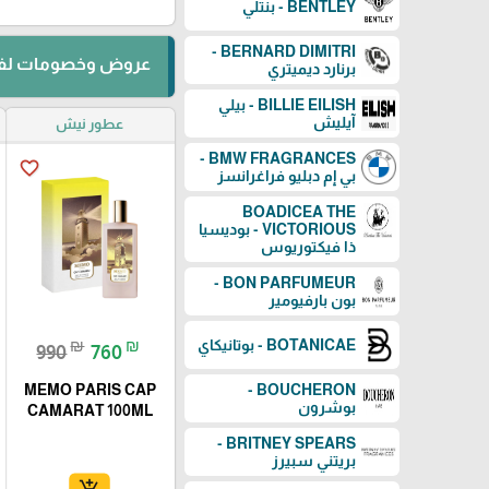
BENTLEY - بنتلي
BERNARD DIMITRI -
عروض وخصومات لفت
برنارد ديميتري
BILLIE EILISH - بيلي
آيليش
عطور نيش
BMW FRAGRANCES -
favorite_border
بي إم دبليو فراغرانسز
BOADICEA THE
VICTORIOUS - بوديسيا
ذا فيكتوريوس
BON PARFUMEUR -
بون بارفيومير
BOTANICAE - بوتانيكاي
₪
₪
990
760
BOUCHERON -
MEMO PARIS CAP
بوشرون
CAMARAT 100ML
BRITNEY SPEARS -
بريتني سبيرز