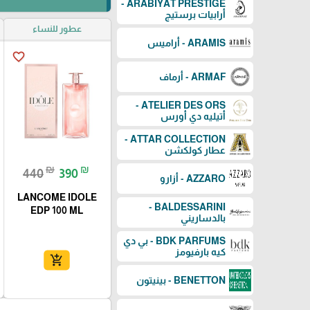
ARABIYAT PRESTIGE -
أرابيات برستيج
عطور للنساء
ARAMIS - أراميس
favorite_border
ARMAF - أرماف
ATELIER DES ORS -
أتيليه دي أورس
ATTAR COLLECTION -
عطار كولكشن
₪
₪
440
390
AZZARO - أزارو
LANCOME IDOLE
BALDESSARINI -
EDP 100 ML
بالدساريني
BDK PARFUMS - بي دي
كيه بارفيومز
add_shopping_cart
BENETTON - بينيتون