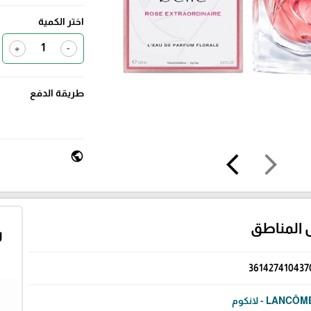
اختر الكمية
+
-
طريقة الدفع
public
arrow_back_ios
arrow_forward_ios
 المناطق
ر
361427410437
LANCÔ - لانكوم