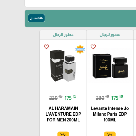
846 منتج
عطور للرجال
عطور للرجال
favorite_border
favorite_border
₪
₪
₪
₪
220
175
230
175
AL HARAMAIN
Levante Intense Jo
L’AVENTURE EDP
Milano Paris EDP
FOR MEN 200ML
100ML