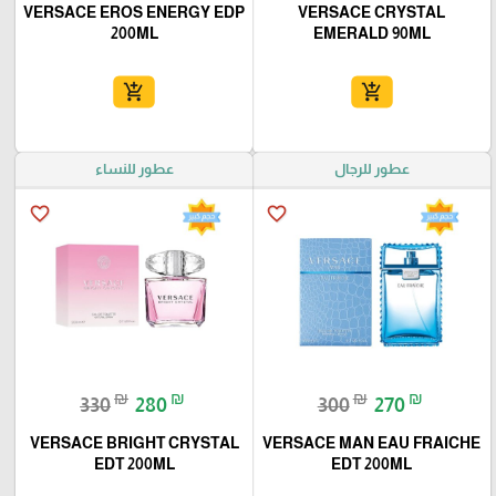
VERSACE EROS ENERGY EDP
VERSACE CRYSTAL
200ML
EMERALD 90ML
add_shopping_cart
add_shopping_cart
عطور للرجال
عطور للنساء
favorite_border
favorite_border
₪
₪
₪
₪
330
280
300
270
VERSACE BRIGHT CRYSTAL
VERSACE MAN EAU FRAICHE
EDT 200ML
EDT 200ML