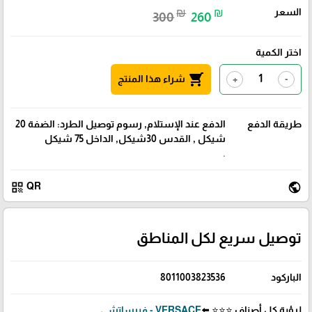
السعر
₪
₪
300
260
اختر الكمية
shopping_cart
شراء هذا المنتج
+
-
طريقة الدفع
الدفع عند الإستلام, رسوم توصيل الطرد: الضفة 20
شيكل , القدس 30شيكل, الداخل 75 شيكل
.
qr_code
public
QR
توصيل سريع لكل المناطق
الباركود
8011003823536
لرؤية كل أصناف ⭐⭐⭐ ⬅️
VERSACE - فيرساتشي