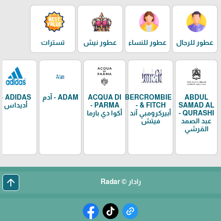
عطور للرجال
عطور للنساء
عطور نيش
تسترات
ABDUL
ABERCROMBIE
ACQUA DI
ADAM - آدم
ADIDAS -
SAMAD AL
& FITCH -
PARMA -
أديداس
QURASHI -
أبيركرومبي آند
أكوا دي بارما
عبد الصمد
فيتش
القرشي
arrow_upward
رادار © Radar