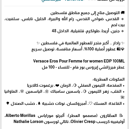
🚚 التوصيل متاح إلى جميع مناطق فلسطين
🔹 القدس، ضواحي القدس، رام الله والبيرة، الخليل، نابلس، سلفيت،
بيت لحم
🔹 جنين، أريحا، طولكرم، قلقيلية، الداخل 48
✨ رادار .. أكبر متجر للعطور العالمية في فلسطين ✨
💎🛍️ عطور أصلية 100%، أسعار منافسة، توصيل سريع
Versace Eros Pour Femme for women EDP 100ML
عطر فيرزاتشي إيروس بور فام - للنساء - 100 مل
المكونات العطرية:
• المقدمة: الليمون الصقلي 🍋، الرمان ❤️، برغموت كالابريا
• القلب: زهر الليمون 🍋، ياسمين سامباك 🌼، الياسمين 🌸، الفاوانيا
🌺
• القاعدة: المسك 🤍، أمبروكسان، نوتات خشبية 🌲، خشب الصندل 🌳
📝 العطّارون (مصممو العطر): ألبرتو موراياس Alberto Morillas،
أوليفييه كريسب Olivier Cresp، ناتالي لورسون Nathalie Lorson