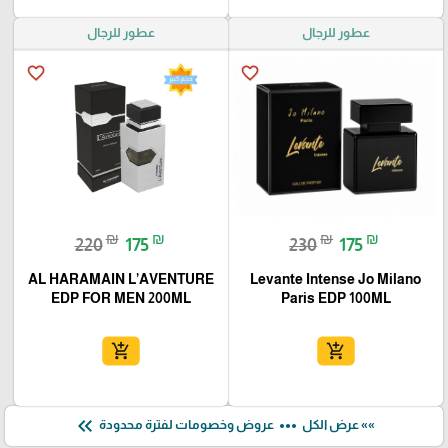
عطور للرجال
عطور للرجال
favorite_border
favorite_border
₪
₪
₪
₪
220
175
230
175
AL HARAMAIN L’AVENTURE
Levante Intense Jo Milano
EDP FOR MEN 200ML
Paris EDP 100ML
add_shopping_cart
add_shopping_cart
keyboard_double_arrow_left
more_horiz
»» عرض الكل
عروض وخصومات لفترة محدودة