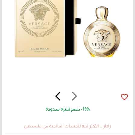
arrow_back_ios
arrow_forward_ios
favorite_border
-13%
خصم لفترة محدودة
رادار .. الأكثر ثقة للمنتجات العالمية في فلسطين