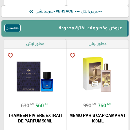
keyboard_double_arrow_left
more_horiz
»» عرض الكل
VERSACE - فيرساتشي
عروض وخصومات لفترة محدودة
846 منتج
عطور نيش
عطور نيش
favorite_border
favorite_border
₪
₪
₪
₪
630
560
990
760
THAMEEN RIVIERE EXTRAIT
MEMO PARIS CAP CAMARAT
DE PARFUM 50ML
100ML