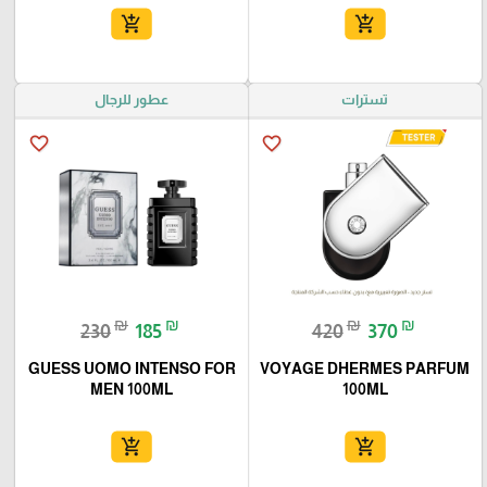
add_shopping_cart
add_shopping_cart
تسترات
عطور للرجال
favorite_border
favorite_border
₪
₪
₪
₪
230
185
420
370
GUESS UOMO INTENSO FOR
VOYAGE DHERMES PARFUM
MEN 100ML
100ML
add_shopping_cart
add_shopping_cart