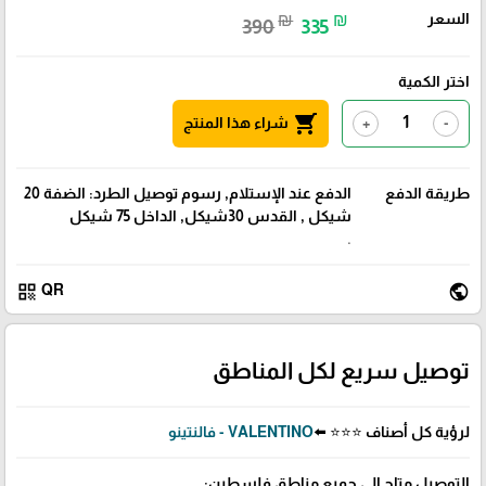
السعر
₪
₪
390
335
اختر الكمية
shopping_cart
شراء هذا المنتج
+
-
طريقة الدفع
الدفع عند الإستلام, رسوم توصيل الطرد: الضفة 20
شيكل , القدس 30شيكل, الداخل 75 شيكل
.
qr_code
public
QR
توصيل سريع لكل المناطق
لرؤية كل أصناف ⭐⭐⭐ ⬅️
VALENTINO - فالنتينو
التوصيل متاح إلى جميع مناطق فلسطين: