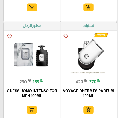
add_shopping_cart
add_shopping_cart
تسترات
عطور للرجال
favorite_border
favorite_border
₪
₪
₪
₪
230
185
420
370
GUESS UOMO INTENSO FOR
VOYAGE DHERMES PARFUM
MEN 100ML
100ML
add_shopping_cart
add_shopping_cart