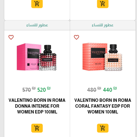
add_shopping_cart
add_shopping_cart
عطور للنساء
عطور للنساء
favorite_border
favorite_border
₪
₪
₪
₪
570
520
480
440
VALENTINO BORN IN ROMA
VALENTINO BORN IN ROMA
DONNA INTENSE FOR
CORAL FANTASY EDP FOR
WOMEN EDP 100ML
WOMEN 100ML
add_shopping_cart
add_shopping_cart