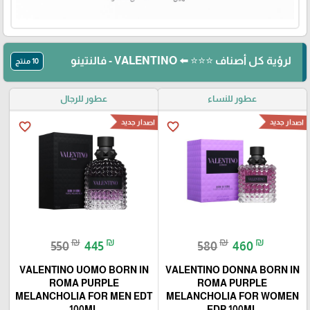
لرؤية كل أصناف ⭐⭐⭐ ⬅️ VALENTINO - فالنتينو
10 منتج
عطور للنساء
عطور للرجال
اصدار جديد
اصدار جديد
favorite_border
favorite_border
₪
₪
₪
₪
550
445
580
460
VALENTINO UOMO BORN IN
VALENTINO DONNA BORN IN
ROMA PURPLE
ROMA PURPLE
MELANCHOLIA FOR MEN EDT
MELANCHOLIA FOR WOMEN
100ML
EDP 100ML