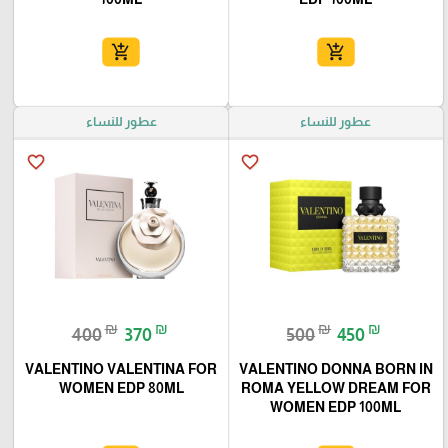
add_shopping_cart
add_shopping_cart
عطور للنساء
عطور للنساء
favorite_border
favorite_border
₪
₪
₪
₪
400
370
500
450
VALENTINO VALENTINA FOR
VALENTINO DONNA BORN IN
WOMEN EDP 80ML
ROMA YELLOW DREAM FOR
WOMEN EDP 100ML