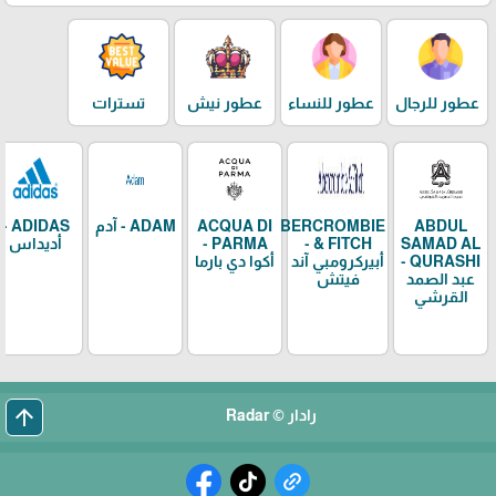
عطور للرجال
عطور للنساء
عطور نيش
تسترات
ABDUL
ABERCROMBIE
ACQUA DI
ADAM - آدم
ADIDAS -
SAMAD AL
& FITCH -
PARMA -
أديداس
QURASHI -
أبيركرومبي آند
أكوا دي بارما
عبد الصمد
فيتش
القرشي
arrow_upward
رادار © Radar