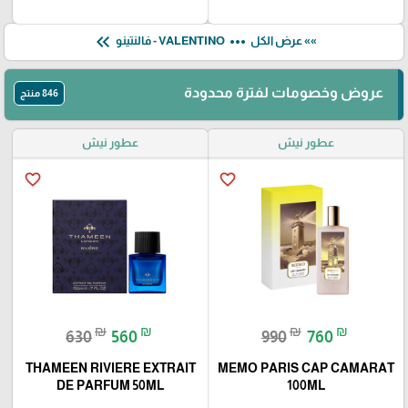
keyboard_double_arrow_left
more_horiz
»» عرض الكل
VALENTINO - فالنتينو
عروض وخصومات لفترة محدودة
846 منتج
عطور نيش
عطور نيش
favorite_border
favorite_border
₪
₪
₪
₪
630
560
990
760
THAMEEN RIVIERE EXTRAIT
MEMO PARIS CAP CAMARAT
DE PARFUM 50ML
100ML