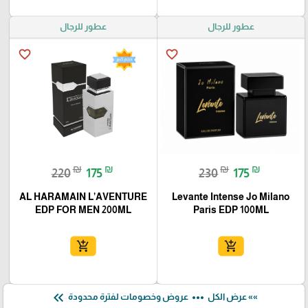
عطور للرجال
عطور للرجال
favorite_border
favorite_border
₪
₪
₪
₪
220
175
230
175
AL HARAMAIN L’AVENTURE
Levante Intense Jo Milano
EDP FOR MEN 200ML
Paris EDP 100ML
add_shopping_cart
add_shopping_cart
keyboard_double_arrow_left
more_horiz
»» عرض الكل
عروض وخصومات لفترة محدودة