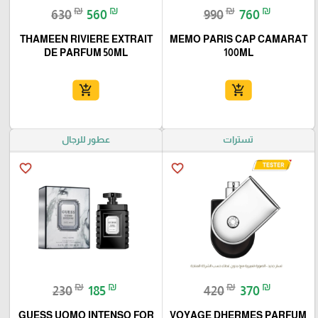
₪
₪
₪
₪
630
560
990
760
THAMEEN RIVIERE EXTRAIT
MEMO PARIS CAP CAMARAT
DE PARFUM 50ML
100ML
add_shopping_cart
add_shopping_cart
تسترات
عطور للرجال
favorite_border
favorite_border
₪
₪
₪
₪
230
185
420
370
GUESS UOMO INTENSO FOR
VOYAGE DHERMES PARFUM