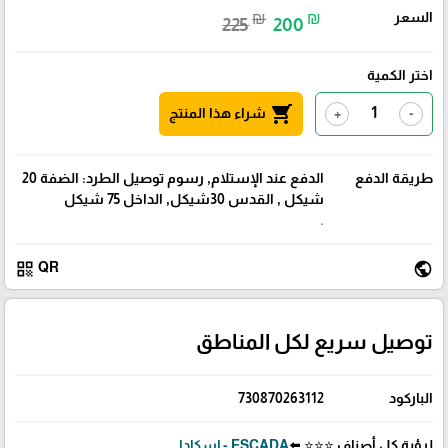
السعر
₪
₪
225
200
اختر الكمية
shopping_cart
شراء هذا المنتج
+
-
طريقة الدفع
الدفع عند الإستلام, رسوم توصيل الطرد: الضفة 20
شيكل , القدس 30شيكل, الداخل 75 شيكل
.
qr_code
public
QR
توصيل سريع لكل المناطق
الباركود
730870263112
لرؤية كل أصناف ⭐⭐⭐ ⬅️
ESCADA - إسكادا