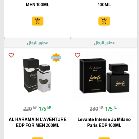
MEN 100ML
100ML
add_shopping_cart
add_shopping_cart
عطور للرجال
عطور للرجال
favorite_border
favorite_border
₪
₪
₪
₪
220
175
230
175
AL HARAMAIN L’AVENTURE
Levante Intense Jo Milano
EDP FOR MEN 200ML
Paris EDP 100ML