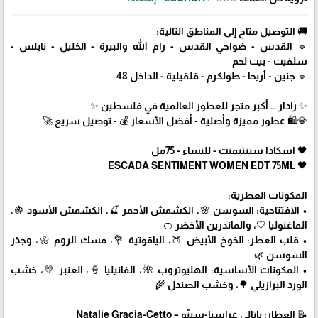
🚚 التوصيل متاح إلى المناطق التالية:
🔹 القدس - ضواحي القدس - رام الله والبيرة - الخليل - نابلس -
سلفيت - بيت لحم
🔹 جنين - أريحا - طولكرم - قلقيلية - الداخل 48
✨ رادار .. أكبر متجر للعطور العالمية في فلسطين ✨
💎🛍️ عطور مميزة وأصلية - أفضل الأسعار 💰 - توصيل سريع 🚀
🖤 اسكادا سينتيمنت - للنساء - 75مل
🖤 ESCADA SENTIMENT WOMEN EDT 75ML
المكونات العطرية:
• الافتتاحية: السوسن 🌸، الكشمش الأحمر 🍒، الكشمش الأسود 🍇،
الماغنوليا 🤍، والماندرين الأخضر 🍊
• قلب العطر: الخوخ الأبيض 🍑، الياقوتية 💐، مسك الروم 🌼، وجذر
السوسن 🌿
• المكونات الأساسية: الهليوتروب 🌺، الفانيليا 🍦، العنبر 💛، خشب
الورد البرازيلي 🌳، وخشب الصندل 🌾
📝 العطار: ناتالي غراسيا-سيتّو – Natalie Gracia-Cetto