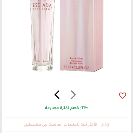
arrow_back_ios
arrow_forward_ios
favorite_border
-11%
خصم لفترة محدودة
رادار .. الأكثر ثقة للمنتجات العالمية في فلسطين