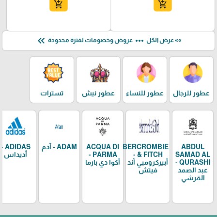
add_shopping_cart
add_shopping_cart
keyboard_double_arrow_left
more_horiz
»» عرض الكل
عروض وخصومات لفترة محدودة
عطور للرجال
عطور للنساء
عطور نيش
تسترات
ABDUL
ABERCROMBIE
ACQUA DI
ADAM - آدم
ADIDAS -
SAMAD AL
& FITCH -
PARMA -
أديداس
QURASHI -
أبيركرومبي آند
أكوا دي بارما
عبد الصمد
فيتش
القرشي