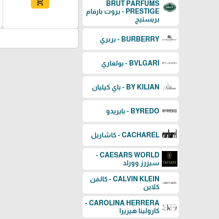
add_shopping_cart
BRUT PARFUMS
PRESTIGE - بروت بارفام
بريستيج
BURBERRY - بربري
BVLGARI - بولغاري
BY KILIAN - باي كيليان
BYREDO - بايريدو
CACHAREL - كاشاريل
CAESARS WORLD -
سيزرز وورلد
CALVIN KLEIN - كالفن
كلاين
CAROLINA HERRERA -
كارولينا هيريرا