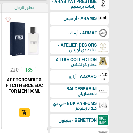
ARABIYAT PRESTIGE -
أرابيات برستيج
عطور للرجال
ARAMIS - أراميس
favorite_border
ARMAF - أرماف
ATELIER DES ORS -
أتيليه دي أورس
ATTAR COLLECTION -
عطار كولكشن
₪
₪
220
185
AZZARO - أزارو
ABERCROMBIE &
FITCH FIERCE EDC
BALDESSARINI -
FOR MEN 100ML
بالدساريني
BDK PARFUMS - بي دي
كيه بارفيومز
add_shopping_cart
BENETTON - بينيتون