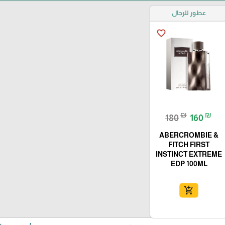
عطور للرجال
favorite_border
₪
₪
180
160
ABERCROMBIE &
FITCH FIRST
INSTINCT EXTREME
EDP 100ML
add_shopping_cart