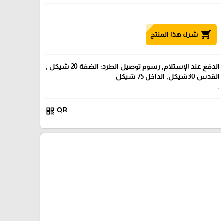
shopping_cart
شراء هذا المنتج
الدفع عند الإستلام, رسوم توصيل الطرد: الضفة 20 شيكل ,
القدس 30شيكل, الداخل 75 شيكل
.
qr_code
QR