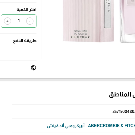
اختر الكمية
+
-
طريقة الدفع
public
 المناطق
8571500480
ABERCROMBIE & FIT - أبيركرومبي آند فيتش