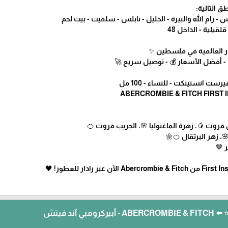
ق التالية:
 رام الله والبيرة - الخليل - نابلس - سلفيت - بيت لحم
لقيلية - الداخل 48
طور العالمية في فلسطين ✨
 - أفضل الأسعار 💰 - توصيل سريع 🚀
ست انستينكت - للنساء - 100 مل
فروت 🥭، زهرة الماغنوليا 🌸، الجريب فروت 🍊
، زهر البرتقال 🍊🌼
ر 🤎
ي آند فيتش