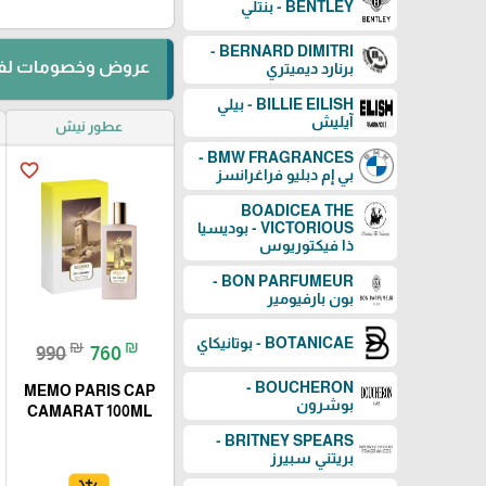
BENTLEY - بنتلي
BERNARD DIMITRI -
عروض وخصومات لفت
برنارد ديميتري
BILLIE EILISH - بيلي
آيليش
عطور نيش
BMW FRAGRANCES -
favorite_border
بي إم دبليو فراغرانسز
BOADICEA THE
VICTORIOUS - بوديسيا
ذا فيكتوريوس
BON PARFUMEUR -
بون بارفيومير
BOTANICAE - بوتانيكاي
₪
₪
990
760
BOUCHERON -
MEMO PARIS CAP
بوشرون
CAMARAT 100ML
BRITNEY SPEARS -
بريتني سبيرز