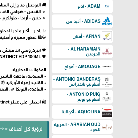
🚚 التوصيل متاح إلى المناط
ADAM - آدم
🔹 القدس - ضواحي القدس -
🔹 جنين - أريحا - طولكرم - ق
ADIDAS - أديداس
✨ رادار .. أكبر متجر للع
AFNAN - أفنان
💎🛍️ عطور مميزة وأصلية
AL HARAMAIN -
🖤 ابيركرومبي اند فيتش فير
الحرمين
🖤 ABERCROMBIE & FITCH FIRST INSTINCT EDP 100ML
AMOUAGE - أمواج
المكونات العطرية:
• المقدمة: فاكهة الباشن 
ANTONIO BANDERAS -
• القلب: زهرة الأوركيد 🦋
أنطونيو بانديراس
• القاعدة: التونكا 🌿، العنب
ANTONIO PUIG -
أنطونيو بويغ
🛍 احصلي على عطر First Instinct من Abercrombie & Fitch الآن عبر رادار للعطور! 🖤
AQUOLINA - أكوالينا
ARABIAN OUD - العربية
لرؤية كل أصناف ⭐⭐⭐ ⬅️ ABERCROMBIE & FITCH - أبيركرومب
للعود