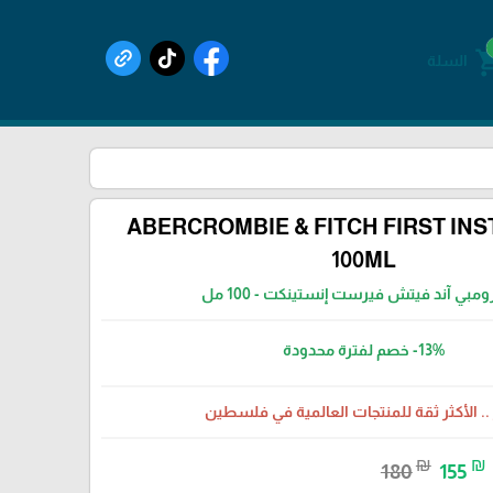
shoppin
السلة
ABERCROMBIE & FITCH FIRST INS
100ML
ومبي آند فيتش فيرست إنستينكت - 100 مل
-13%
خصم لفترة محدودة
 .. الأكثر ثقة للمنتجات العالمية في فلسطين
₪
₪
180
155