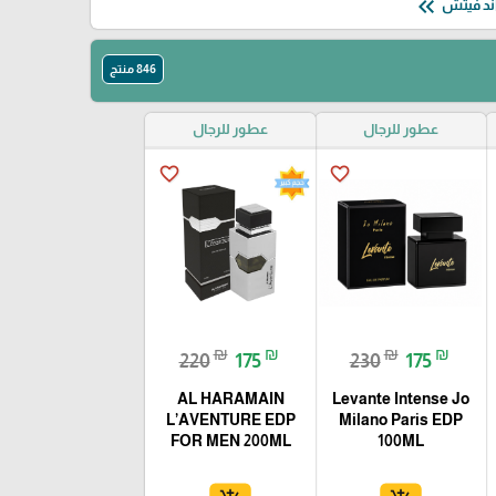
keyboard_double_arrow_left
846 منتج
عطور للرجال
عطور للرجال
favorite_border
favorite_border
₪
₪
₪
₪
220
175
230
175
AL HARAMAIN
Levante Intense Jo
L’AVENTURE EDP
Milano Paris EDP
FOR MEN 200ML
100ML