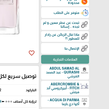
محدودة
متوفر على الطلب
تبحث عن عطر معين و لم
تجده .. إسالنا
ماذا قال الزبائن عن رادار
للعطور ؟!
الإتصال بنا
favorite_border
العلامات التجارية
ABDUL SAMAD AL
QURASHI - عبد الصمد
توصيل سريع لكل
القرشي
ABERCROMBIE &
FITCH - أبيركرومبي آند
الباركود
2
فيتش
ACQUA DI PARMA -
لرؤية كل أصناف ⭐⭐⭐ ⬅️
CH
أكوا دي بارما