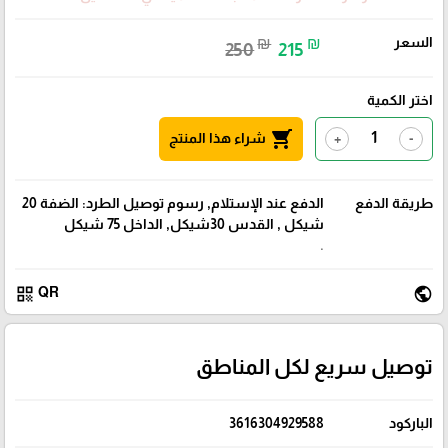
السعر
₪
₪
250
215
اختر الكمية
shopping_cart
شراء هذا المنتج
+
-
طريقة الدفع
الدفع عند الإستلام, رسوم توصيل الطرد: الضفة 20
شيكل , القدس 30شيكل, الداخل 75 شيكل
.
qr_code
public
QR
توصيل سريع لكل المناطق
الباركود
3616304929588