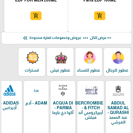
EDP FOR MEN 200ML
Paris EDP 100ML
add_shopping_cart
add_shopping_cart
keyboard_double_arrow_left
more_horiz
»» عرض الكل
عروض وخصومات لفترة محدودة
عطور للرجال
عطور للنساء
عطور نيش
تسترات
ABDUL
ABERCROMBIE
ACQUA DI
ADAM - آدم
ADIDAS -
SAMAD AL
& FITCH -
PARMA -
أديداس
QURASHI -
أبيركرومبي آند
أكوا دي بارما
عبد الصمد
فيتش
القرشي