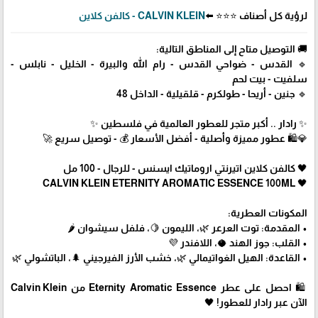
لرؤية كل أصناف ⭐⭐⭐ ⬅️
CALVIN KLEIN - كالفن كلاين
🚚 التوصيل متاح إلى المناطق التالية:
🔹 القدس - ضواحي القدس - رام الله والبيرة - الخليل - نابلس -
سلفيت - بيت لحم
🔹 جنين - أريحا - طولكرم - قلقيلية - الداخل 48
✨ رادار .. أكبر متجر للعطور العالمية في فلسطين ✨
💎🛍️ عطور مميزة وأصلية - أفضل الأسعار 💰 - توصيل سريع 🚀
🖤 كالفن كلاين اتيرنتي اروماتيك ايسنس - للرجال - 100 مل
🖤 CALVIN KLEIN ETERNITY AROMATIC ESSENCE 100ML
المكونات العطرية:
• المقدمة: توت العرعر 🌿، الليمون 🍋، فلفل سيشوان 🌶️
• القلب: جوز الهند 🥥، اللافندر 💜
• القاعدة: الهيل الغواتيمالي 🌿، خشب الأرز الفيرجيني 🌲، الباتشولي 🌿
🛍 احصل على عطر Eternity Aromatic Essence من Calvin Klein
الآن عبر رادار للعطور! 🖤