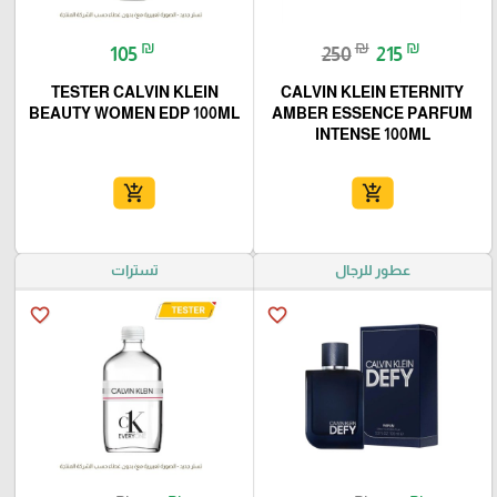
₪
₪
₪
105
250
215
TESTER CALVIN KLEIN
CALVIN KLEIN ETERNITY
BEAUTY WOMEN EDP 100ML
AMBER ESSENCE PARFUM
INTENSE 100ML
add_shopping_cart
add_shopping_cart
عطور للرجال
تسترات
favorite_border
favorite_border