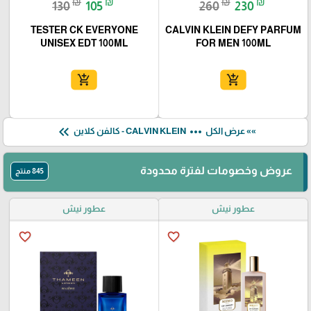
₪
₪
₪
₪
130
105
260
230
TESTER CK EVERYONE
CALVIN KLEIN DEFY PARFUM
UNISEX EDT 100ML
FOR MEN 100ML
add_shopping_cart
add_shopping_cart
keyboard_double_arrow_left
more_horiz
»» عرض الكل
CALVIN KLEIN - كالفن كلاين
عروض وخصومات لفترة محدودة
845 منتج
عطور نيش
عطور نيش
favorite_border
favorite_border