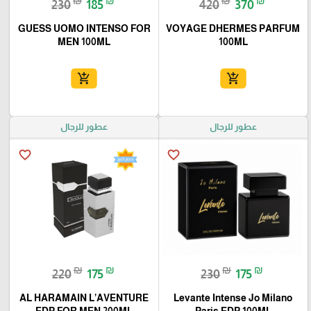
₪
₪
₪
₪
230
185
420
370
GUESS UOMO INTENSO FOR
VOYAGE DHERMES PARFUM
MEN 100ML
100ML
add_shopping_cart
add_shopping_cart
عطور للرجال
عطور للرجال
favorite_border
favorite_border
₪
₪
₪
₪
220
175
230
175
AL HARAMAIN L’AVENTURE
Levante Intense Jo Milano