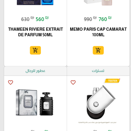
₪
₪
₪
₪
630
560
990
760
THAMEEN RIVIERE EXTRAIT
MEMO PARIS CAP CAMARAT
DE PARFUM 50ML
100ML
add_shopping_cart
add_shopping_cart
تسترات
عطور للرجال
favorite_border
favorite_border