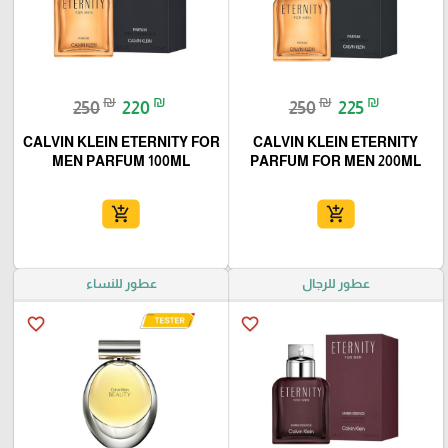
₪
₪
₪
₪
250
220
250
225
CALVIN KLEIN ETERNITY FOR
CALVIN KLEIN ETERNITY
MEN PARFUM 100ML
PARFUM FOR MEN 200ML
add_shopping_cart
add_shopping_cart
عطور للرجال
عطور للنساء
favorite_border
favorite_border